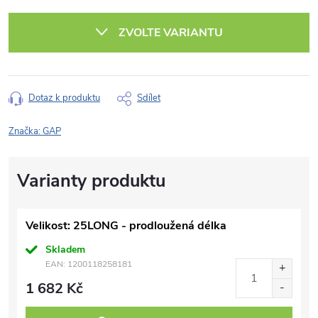
Měrná
cena:
ZVOLTE VARIANTU
Dotaz k produktu
Sdílet
Značka:
GAP
Velikost: 25LONG - prodloužená délka
Skladem
EAN:
1200118258181
1 682 Kč