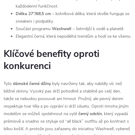
každodenní funkčnost.
Délka 27”/68,5 cm
– kotníková délka, která skvěle funguje se
sneakers i podpatky.
Součást programu
Washwell
– šetrnější k vodě a planetě.
Elegantní černá, která nepodléhá trendům a hodí se ke všemu.
Klíčové benefity oproti
konkurenci
Tyto
dámské černé džíny
byly navrženy tak, aby nabídly víc než
běžné skinny. Vysoký pas drží pohodlně a stabilně po celý den,
takže se nebudou posouvat ani hrnout. Pružný, ale pevný denim
respektuje tvar těla a po vyprání si drží siluetu. Oproti mnoha jiným
modelům se můžeš spolehnout na sytě
černý odstín
, který vypadá
prémiově a snadno se styluje od “all black” outfitu až po kontrast s
bílou košilí. A protože jsou zařazeny do iniciativy Washwell, vybereš