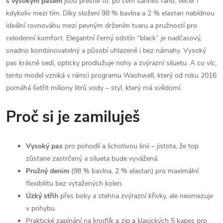
s vysokým pasem
jsou přesně to, po čem sáhneš ráno, večer i
kdykoliv mezi tím. Díky složení 98 % bavlna a 2 % elastan nabídnou
ideální rovnováhu mezi pevným držením tvaru a pružností pro
celodenní komfort. Elegantní černý odstín “black” je nadčasový,
snadno kombinovatelný a působí uhlazeně i bez námahy. Vysoký
pas krásně sedí, opticky prodlužuje nohy a zvýrazní siluetu. A co víc,
tento model vzniká v rámci programu Washwell, který od roku 2016
pomáhá šetřit miliony litrů vody – styl, který má svědomí.
Proč si je zamiluješ
Vysoký pas
pro pohodlí a lichotivou linii – jistota, že top
zůstane zastrčený a silueta bude vyvážená.
Pružný denim
(98 % bavlna, 2 % elastan) pro maximální
flexibilitu bez vytažených kolen.
Úzký střih
přes boky a stehna zvýrazní křivky, ale neomezuje
v pohybu.
Praktické zapínání na knoflík a zip a klasických 5 kapes pro