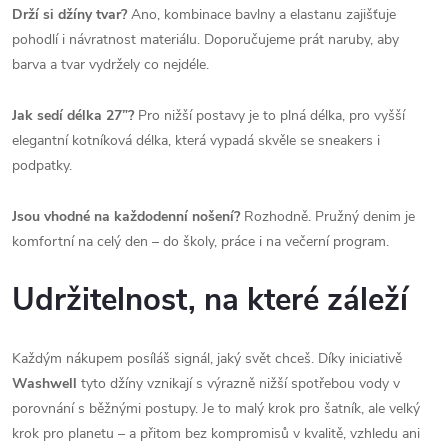
Drží si džíny tvar?
Ano, kombinace bavlny a elastanu zajišťuje
pohodlí i návratnost materiálu. Doporučujeme prát naruby, aby
barva a tvar vydržely co nejdéle.
Jak sedí délka 27”?
Pro nižší postavy je to plná délka, pro vyšší
elegantní kotníková délka, která vypadá skvěle se sneakers i
podpatky.
Jsou vhodné na každodenní nošení?
Rozhodně. Pružný denim je
komfortní na celý den – do školy, práce i na večerní program.
Udržitelnost, na které záleží
Každým nákupem posíláš signál, jaký svět chceš. Díky iniciativě
Washwell
tyto džíny vznikají s výrazně nižší spotřebou vody v
porovnání s běžnými postupy. Je to malý krok pro šatník, ale velký
krok pro planetu – a přitom bez kompromisů v kvalitě, vzhledu ani