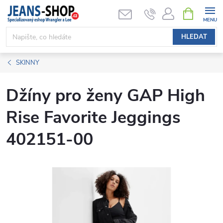
Přejít
NÁKUPNÍ
KOŠÍK
na
obsah
HLEDAT
SKINNY
Džíny pro ženy GAP High
Rise Favorite Jeggings
402151-00