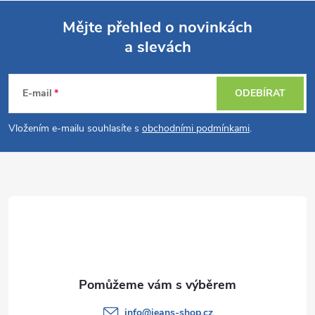
Mějte přehled o novinkách
a slevách
Z
á
E-mail
ODEBÍRAT
p
Vložením e-mailu souhlasíte s
obchodními podmínkami
.
a
t
í
info
@
jeans-shop.cz