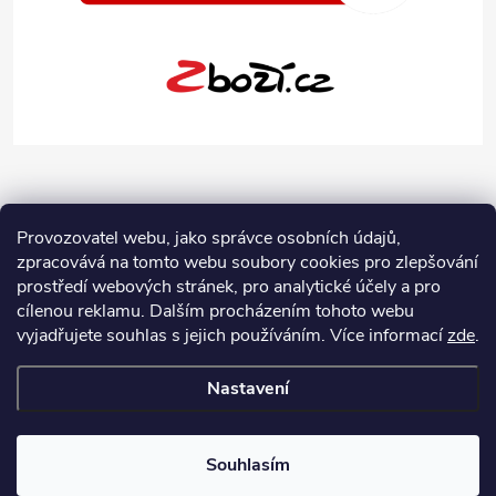
Provozovatel webu, jako správce osobních údajů,
zpracovává na tomto webu soubory cookies pro zlepšování
prostředí webových stránek, pro analytické účely a pro
cílenou reklamu. Dalším procházením tohoto webu
vyjadřujete souhlas s jejich používáním.
Více informací
zde
.
Nastavení
Copyright 2026
Jeans-Shop.cz
. Všechna práva vyhrazena.
Upravit
nastavení cookies
Souhlasím
Vytvořil Shoptet