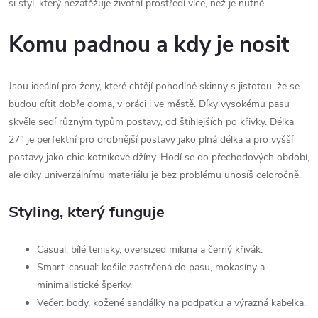
si styl, který nezatěžuje životní prostředí více, než je nutné.
Komu padnou a kdy je nosit
Jsou ideální pro ženy, které chtějí pohodlné skinny s jistotou, že se
budou cítit dobře doma, v práci i ve městě. Díky vysokému pasu
skvěle sedí různým typům postavy, od štíhlejších po křivky. Délka
27” je perfektní pro drobnější postavy jako plná délka a pro vyšší
postavy jako chic kotníkové džíny. Hodí se do přechodových období,
ale díky univerzálnímu materiálu je bez problému unosíš celoročně.
Styling, který funguje
Casual: bílé tenisky, oversized mikina a černý křivák.
Smart-casual: košile zastrčená do pasu, mokasíny a
minimalistické šperky.
Večer: body, kožené sandálky na podpatku a výrazná kabelka.