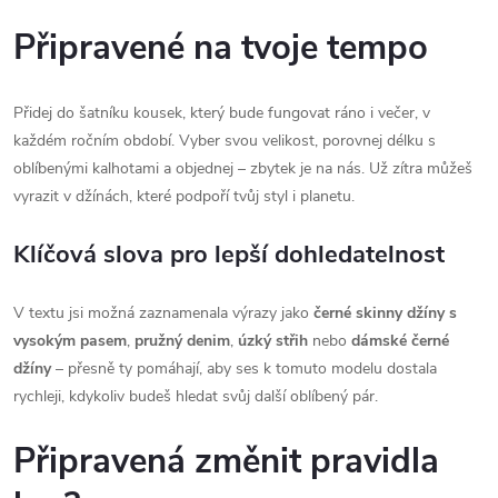
Připravené na tvoje tempo
Přidej do šatníku kousek, který bude fungovat ráno i večer, v
každém ročním období. Vyber svou velikost, porovnej délku s
oblíbenými kalhotami a objednej – zbytek je na nás. Už zítra můžeš
vyrazit v džínách, které podpoří tvůj styl i planetu.
Klíčová slova pro lepší dohledatelnost
V textu jsi možná zaznamenala výrazy jako
černé skinny džíny s
vysokým pasem
,
pružný denim
,
úzký střih
nebo
dámské černé
džíny
– přesně ty pomáhají, aby ses k tomuto modelu dostala
rychleji, kdykoliv budeš hledat svůj další oblíbený pár.
Připravená změnit pravidla