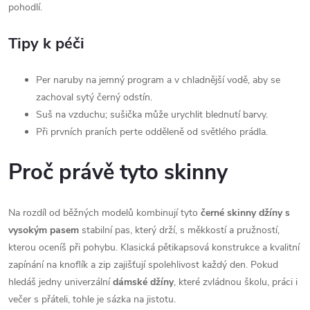
pohodlí.
Tipy k péči
Per naruby na jemný program a v chladnější vodě, aby se
zachoval sytý černý odstín.
Suš na vzduchu; sušička může urychlit blednutí barvy.
Při prvních praních perte odděleně od světlého prádla.
Proč právě tyto skinny
Na rozdíl od běžných modelů kombinují tyto
černé skinny džíny s
vysokým pasem
stabilní pas, který drží, s měkkostí a pružností,
kterou oceníš při pohybu. Klasická pětikapsová konstrukce a kvalitní
zapínání na knoflík a zip zajišťují spolehlivost každý den. Pokud
hledáš jedny univerzální
dámské džíny
, které zvládnou školu, práci i
večer s přáteli, tohle je sázka na jistotu.