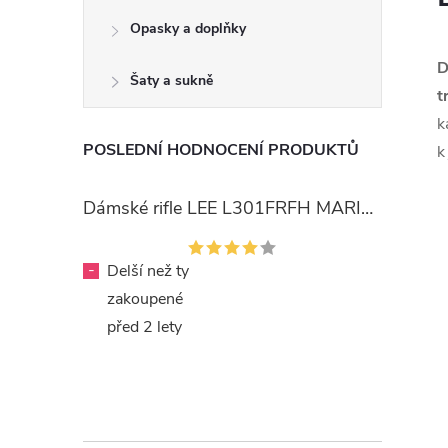
Opasky a doplňky
D
Šaty a sukně
t
k
POSLEDNÍ HODNOCENÍ PRODUKTŮ
k
Dámské rifle LEE L301FRFH MARION STRAIGHT RINSE
-
Delší než ty
zakoupené
před 2 lety