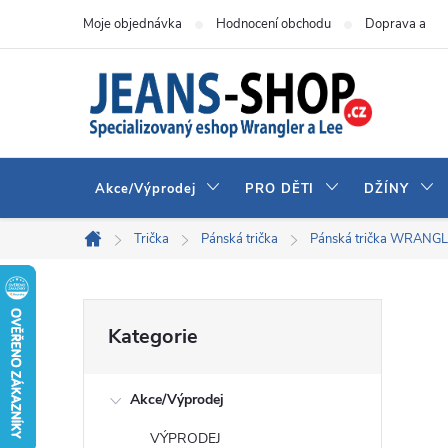
Přejít
Moje objednávka
Hodnocení obchodu
Doprava a pla
na
obsah
Akce/Výprodej
PRO DĚTI
DŽÍNY
Trička
Pánská trička
Pánská trička WRANG
Domů
P
Přeskočit
Kategorie
kategorie
o
Akce/Výprodej
s
VÝPRODEJ