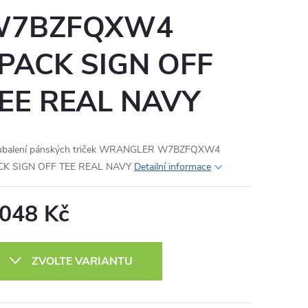
W7BZFQXW4
PACK SIGN OFF
EE REAL NAVY
ubalení pánských triček WRANGLER W7BZFQXW4
CK SIGN OFF TEE REAL NAVY
Detailní informace
 048 Kč
ná
:
ZVOLTE VARIANTU