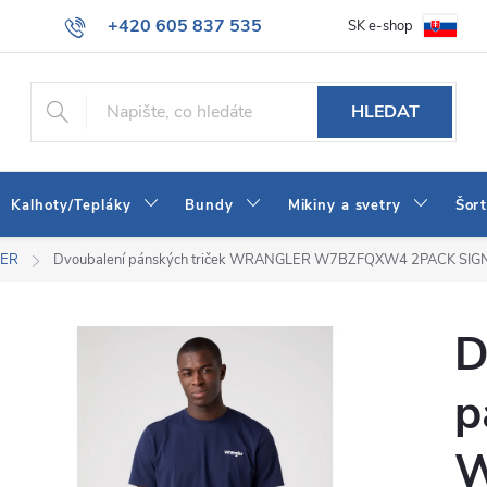
+420 605 837 535
SK e-shop
tba
Obchodní podmínky
Naše prodejna
Blog
Kontakt
info@jeans-shop.cz
HLEDAT
Kalhoty/Tepláky
Bundy
Mikiny a svetry
Šor
LER
Dvoubalení pánských triček WRANGLER W7BZFQXW4 2PACK SIG
D
p