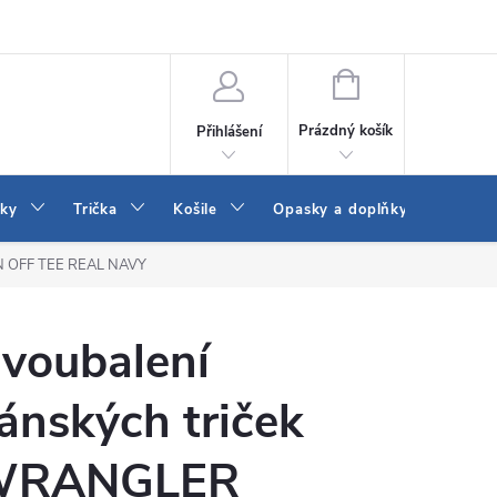
Vrácení a výměna zboží
Reklamace
Jak vybrat džíny Wrangler a
NÁKUPNÍ
KOŠÍK
Prázdný košík
Přihlášení
tky
Trička
Košile
Opasky a doplňky
Šaty
N OFF TEE REAL NAVY
voubalení
ánských triček
WRANGLER