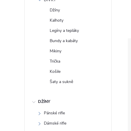
e
Džíny
l
Kalhoty
Legíny a tepláky
Bundy a kabáty
Mikiny
Trička
Košile
Šaty a sukně
DŽÍNY
Pánské rifle
Dámské rifle