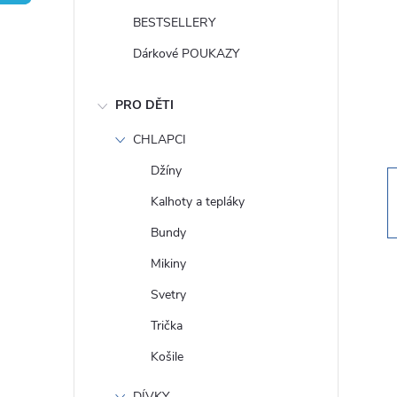
t
BESTSELLERY
r
Dárkové POUKAZY
a
PRO DĚTI
n
CHLAPCI
Džíny
n
Kalhoty a tepláky
í
Bundy
Mikiny
p
Svetry
a
Trička
Košile
n
DÍVKY