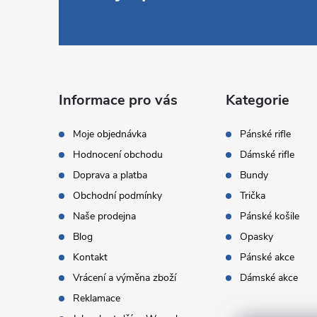
á
p
a
Informace pro vás
Kategorie
t
Moje objednávka
Pánské rifle
Hodnocení obchodu
Dámské rifle
í
Doprava a platba
Bundy
Obchodní podmínky
Trička
Naše prodejna
Pánské košile
Blog
Opasky
Kontakt
Pánské akce
Vrácení a výměna zboží
Dámské akce
Reklamace