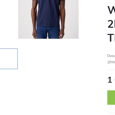
2
T
Dvo
2PA
1
Měr
cena