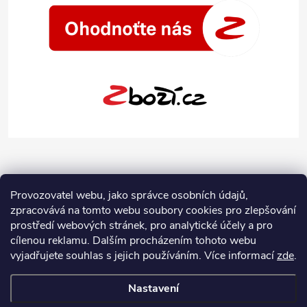
Provozovatel webu, jako správce osobních údajů,
zpracovává na tomto webu soubory cookies pro zlepšování
prostředí webových stránek, pro analytické účely a pro
cílenou reklamu. Dalším procházením tohoto webu
vyjadřujete souhlas s jejich používáním.
Více informací
zde
.
Nastavení
Copyright 2026
Jeans-Shop.cz
. Všechna práva vyhrazena.
Upravit