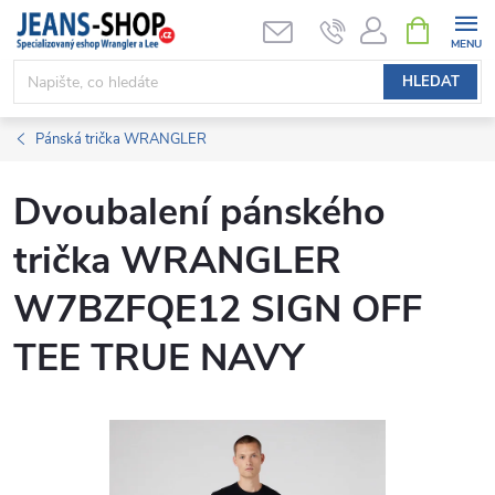
Přejít
NÁKUPNÍ
KOŠÍK
na
obsah
HLEDAT
Pánská trička WRANGLER
Dvoubalení pánského
trička WRANGLER
W7BZFQE12 SIGN OFF
TEE TRUE NAVY