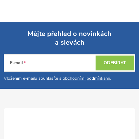
Mějte přehled o novinkách
a slevách
Z
á
E-mail
ODEBÍRAT
p
Vložením e-mailu souhlasíte s
obchodními podmínkami
.
a
t
í