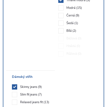
Tmavě modrá
9
Modrá
15
Černá
9
Šedá
1
Bílá
2
Béžová
0
Hnědá
0
Růžová
0
Dámský střih
Skinny jeans
9
Slim fit jeans
7
Relaxed jeans fit
13