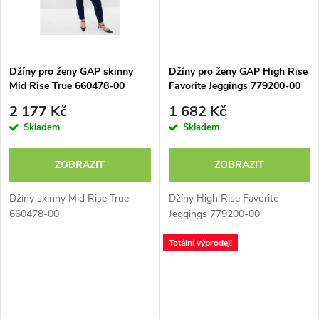
ů
ů
Džíny pro ženy GAP skinny
Džíny pro ženy GAP High Rise
Mid Rise True 660478-00
Favorite Jeggings 779200-00
2 177 Kč
1 682 Kč
Skladem
Skladem
ZOBRAZIT
ZOBRAZIT
Džíny skinny Mid Rise True
Džíny High Rise Favorite
660478-00
Jeggings 779200-00
Totální výprodej!