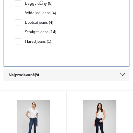
Baggy džíny
5
Wide leg jeans
4
Bootcut jeans
4
Straight jeans
14
Flared jeans
1
Ř
Nejprodávanější
a
Nejlevnější
V
Nejdražší
z
ý
Abecedně
e
p