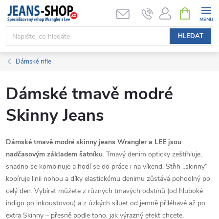
Přejít
NÁKUPNÍ
KOŠÍK
na
obsah
HLEDAT
Dámské rifle
Dámské tmavě modré
Skinny Jeans
Dámské tmavě modré skinny jeans Wrangler a LEE jsou
nadčasovým základem šatníku
. Tmavý denim opticky zeštíhluje,
snadno se kombinuje a hodí se do práce i na víkend. Střih „skinny“
kopíruje linii nohou a díky elastickému denimu zůstává pohodlný po
celý den. Vybírat můžete z různých tmavých odstínů (od hluboké
indigo po inkoustovou) a z úzkých siluet od jemně přiléhavé až po
extra Skinny – přesně podle toho, jak výrazný efekt chcete.