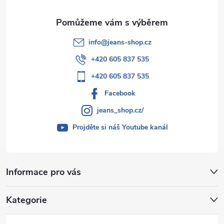
y
v
info
@
jeans-shop.cz
ý
+420 605 837 535
p
+420 605 837 535
i
Facebook
s
jeans_shop.cz/
u
Projděte si náš Youtube kanál
Informace pro vás
Kategorie