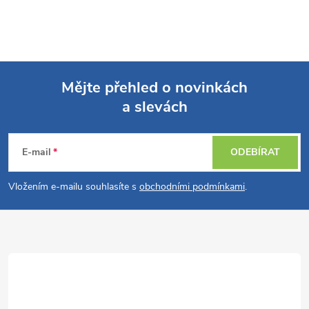
v
l
á
Mějte přehled o novinkách
d
a slevách
Z
a
á
c
E-mail
ODEBÍRAT
p
í
Vložením e-mailu souhlasíte s
obchodními podmínkami
.
p
a
r
t
v
í
k