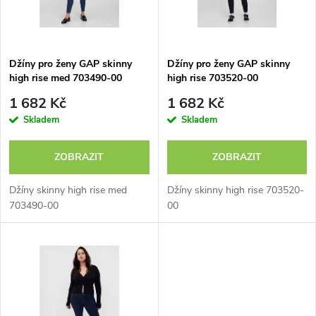
n
i
í
s
p
Džíny pro ženy GAP skinny
Džíny pro ženy GAP skinny
high rise med 703490-00
high rise 703520-00
p
r
1 682 Kč
1 682 Kč
r
Skladem
Skladem
o
o
ZOBRAZIT
ZOBRAZIT
d
d
Džíny skinny high rise med
Džíny skinny high rise 703520-
u
703490-00
00
u
k
k
t
t