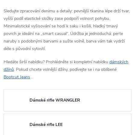
Sledujte zpracování denimu a detaily: pevnější tkanina lépe drží tvar,
vyšší podíl elastické složky zase podpoří volnost pohybu.
Minimalistické vyšisování se hodí k saku i košili, hladký tmavý
povrch je ideální na „smart casual“. Údržba je jednoduchá: perte
naruby s podobnými barvami a sušte volně, barva vám tak vydrží
déle s původní sytostí.
Hledáte širší nabídku? Prohlédněte si kompletní nabídku
dámských
džínů
. Pokud chcete volnější džíny, podívejte se i na oblíbené
Bootcut Jeans
.
Dámské rifle WRANGLER
Dámské rifle LEE