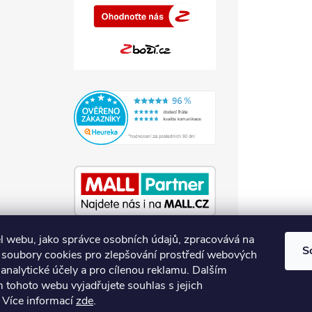
l webu, jako správce osobních údajů, zpracovává na
S
soubory cookies pro zlepšování prostředí webových
 analytické účely a pro cílenou reklamu. Dalším
 tohoto webu vyjadřujete souhlas s jejich
Více informací
zde
.