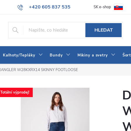
+420 605 837 535
SK e-shop
tba
Obchodní podmínky
Naše prodejna
Blog
Kontakt
info@jeans-shop.cz
HLEDAT
Kalhoty/Tepláky
Bundy
Mikiny a svetry
Šor
 WRANGLER W28KXRX14 SKINNY FOOTLOOSE
D
Totální výprodej!
W