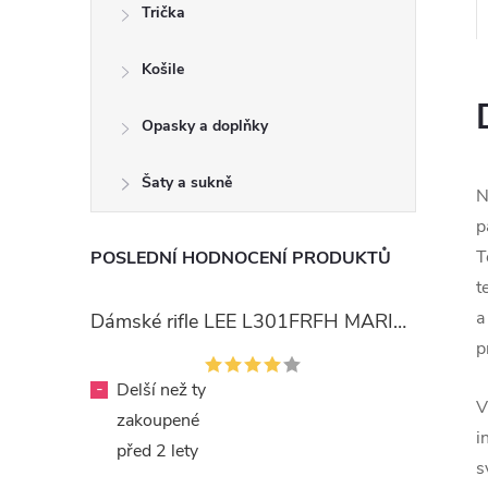
Trička
Košile
Opasky a doplňky
Šaty a sukně
N
p
T
POSLEDNÍ HODNOCENÍ PRODUKTŮ
t
a
Dámské rifle LEE L301FRFH MARION STRAIGHT RINSE
p
-
Delší než ty
V
zakoupené
i
před 2 lety
s