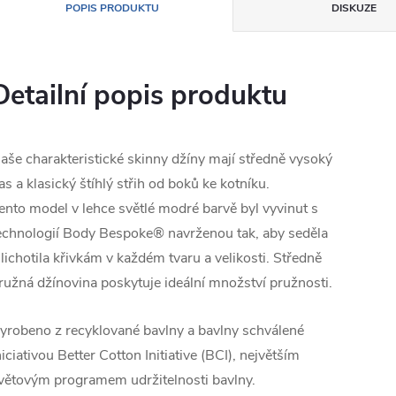
POPIS PRODUKTU
DISKUZE
Detailní popis produktu
aše charakteristické skinny džíny mají středně vysoký
as a klasický štíhlý střih od boků ke kotníku.
ento model v lehce světlé modré barvě byl vyvinut s
echnologií Body Bespoke® navrženou tak, aby seděla
 lichotila křivkám v každém tvaru a velikosti. Středně
ružná džínovina poskytuje ideální množství pružnosti.
yrobeno z recyklované bavlny a bavlny schválené
niciativou Better Cotton Initiative (BCI), největším
větovým programem udržitelnosti bavlny.