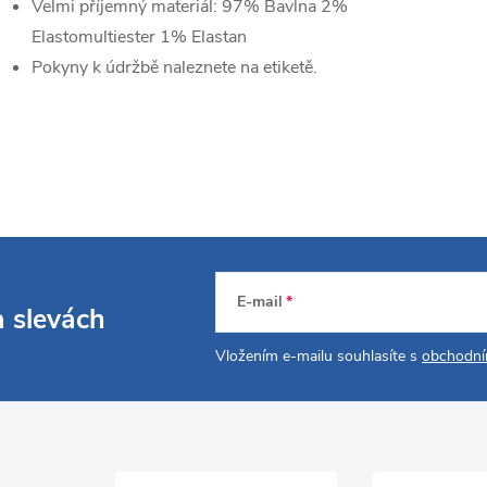
Velmi příjemný materiál:
97% Bavlna 2%
Elastomultiester 1% Elastan
Pokyny k údržbě naleznete na etiketě.
E-mail
a slevách
Vložením e-mailu souhlasíte s
obchodní