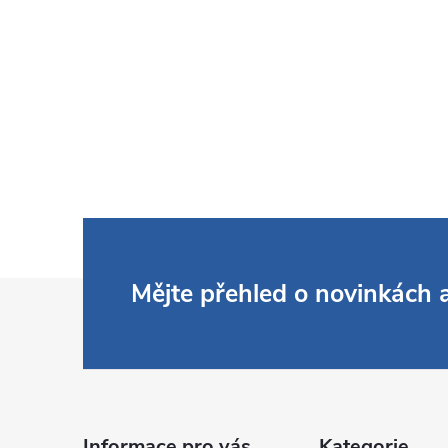
Z
Mějte přehled o novinkách
á
p
Informace pro vás
Kategorie