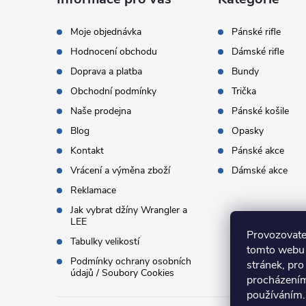
a
t
Moje objednávka
Pánské rifle
Hodnocení obchodu
Dámské rifle
í
Doprava a platba
Bundy
Obchodní podmínky
Trička
Naše prodejna
Pánské košile
Blog
Opasky
Kontakt
Pánské akce
Vrácení a výměna zboží
Dámské akce
Reklamace
Jak vybrat džíny Wrangler a
LEE
Provozovate
Tabulky velikostí
tomto webu 
Podmínky ochrany osobních
stránek, pro
údajů / Soubory Cookies
procházením
používáním.