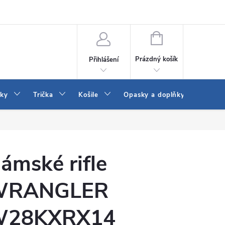
Vrácení a výměna zboží
Reklamace
Jak vybrat džíny Wrangler a
NÁKUPNÍ
KOŠÍK
Prázdný košík
Přihlášení
tky
Trička
Košile
Opasky a doplňky
Šaty
ámské rifle
WRANGLER
28KXRX14