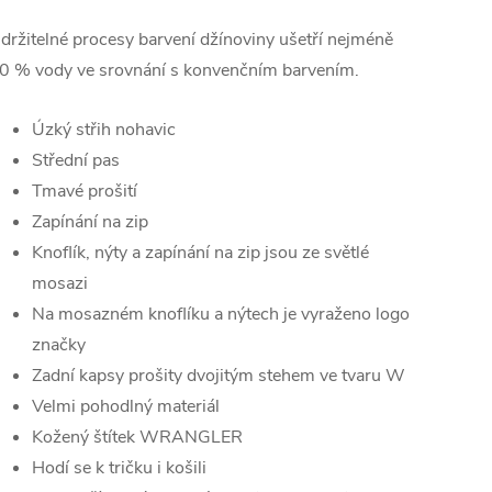
držitelné procesy barvení džínoviny ušetří nejméně
0 % vody ve srovnání s konvenčním barvením.
Úzký střih nohavic
Střední pas
Tmavé prošití
Zapínání na zip
Knoflík, nýty a zapínání na zip jsou ze světlé
mosazi
Na mosazném knoflíku a nýtech je vyraženo logo
značky
Zadní kapsy prošity dvojitým stehem ve tvaru W
Velmi pohodlný materiál
Kožený štítek WRANGLER
Hodí se k tričku i košili