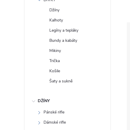
e
Džíny
l
Kalhoty
Legíny a tepláky
Bundy a kabáty
Mikiny
Trička
Košile
Šaty a sukně
DŽÍNY
Pánské rifle
Dámské rifle