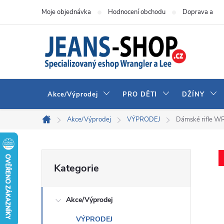
Přejít
Moje objednávka
Hodnocení obchodu
Doprava a pla
na
obsah
Akce/Výprodej
PRO DĚTI
DŽÍNY
Akce/Výprodej
VÝPRODEJ
Dámské rifle
Domů
P
Přeskočit
Kategorie
kategorie
o
Akce/Výprodej
s
VÝPRODEJ