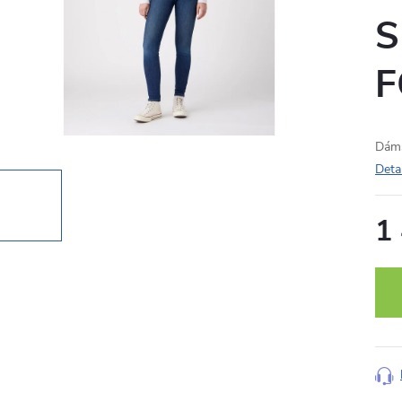
S
F
Dám
Deta
1
Měr
cena