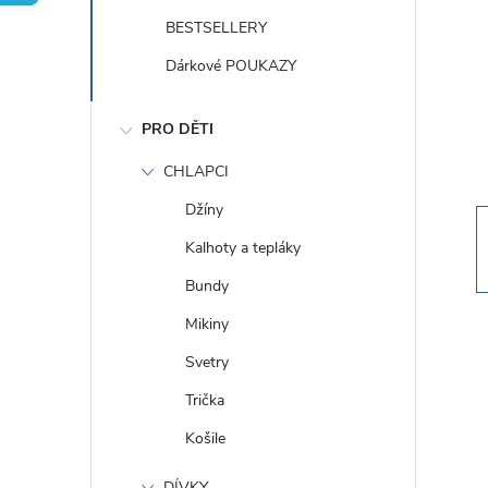
t
BESTSELLERY
r
Dárkové POUKAZY
a
PRO DĚTI
n
CHLAPCI
Džíny
n
Kalhoty a tepláky
í
Bundy
Mikiny
p
Svetry
a
Trička
Košile
n
DÍVKY