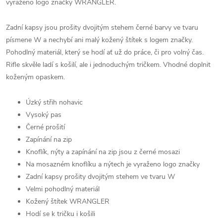
vyraženo logo značky WRANGLER.
Zadní kapsy jsou prošity dvojitým stehem černé barvy ve tvaru
písmene W a nechybí ani malý kožený štítek s logem značky.
Pohodlný materiál, který se hodí ať už do práce, či pro volný čas.
Rifle skvěle ladí s košilí, ale i jednoduchým tričkem. Vhodné doplnit
koženým opaskem.
Úzký střih nohavic
Vysoký pas
Černé prošití
Zapínání na zip
Knoflík, nýty a zapínání na zip jsou z černé mosazi
Na mosazném knoflíku a nýtech je vyraženo logo značky
Zadní kapsy prošity dvojitým stehem ve tvaru W
Velmi pohodlný materiál
Kožený štítek WRANGLER
Hodí se k tričku i košili