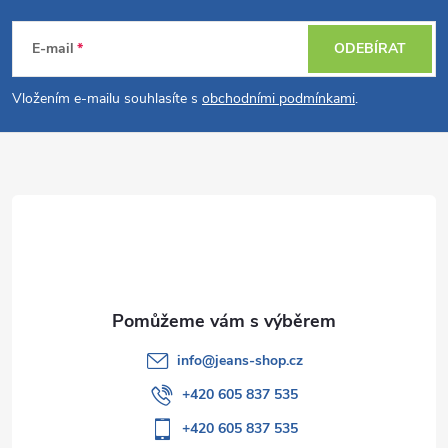
Z
á
E-mail
ODEBÍRAT
p
Vložením e-mailu souhlasíte s
obchodními podmínkami
.
a
t
í
info
@
jeans-shop.cz
+420 605 837 535
+420 605 837 535