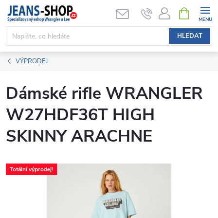
Přejít
NÁKUPNÍ
KOŠÍK
na
obsah
HLEDAT
VÝPRODEJ
Dámské rifle WRANGLER
W27HDF36T HIGH
SKINNY ARACHNE
Totální výprodej!