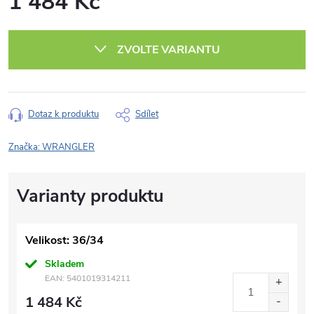
1 484 Kč
Měrná
cena:
ZVOLTE VARIANTU
Dotaz k produktu
Sdílet
Značka:
WRANGLER
Velikost: 36/34
Skladem
EAN:
5401019314211
1 484 Kč