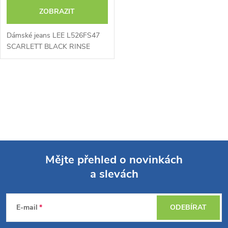
o
o
ZOBRAZIT
d
d
Dámské jeans LEE L526FS47
u
SCARLETT BLACK RINSE
u
k
O
k
t
v
t
ů
l
ů
á
Mějte přehled o novinkách
d
a slevách
Z
a
á
c
E-mail
ODEBÍRAT