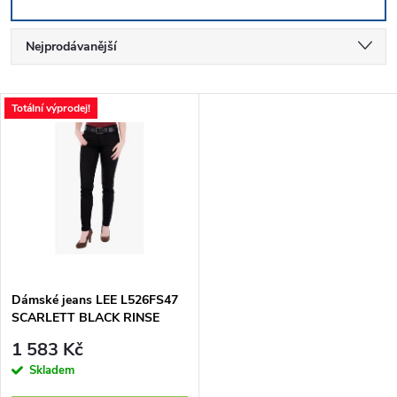
Ř
Nejprodávanější
a
Nejlevnější
V
Totální výprodej!
Nejdražší
z
ý
Abecedně
e
p
n
i
í
s
p
Dámské jeans LEE L526FS47
SCARLETT BLACK RINSE
p
r
1 583 Kč
r
Skladem