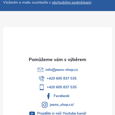
p
í
Vložením e-mailu souhlasíte s
obchodními podmínkami
.
p
a
r
t
v
í
k
y
v
info
@
jeans-shop.cz
ý
+420 605 837 535
p
+420 605 837 535
i
Facebook
s
jeans_shop.cz/
u
Projděte si náš Youtube kanál