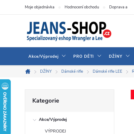
Přejít
Moje objednávka
Hodnocení obchodu
Doprava a pla
na
obsah
Akce/Výprodej
PRO DĚTI
DŽÍNY
DŽÍNY
Dámské rifle
Dámské rifle LEE
Domů
P
Přeskočit
Kategorie
kategorie
o
Akce/Výprodej
s
VÝPRODEJ