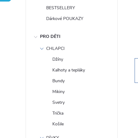
t
BESTSELLERY
r
Dárkové POUKAZY
a
PRO DĚTI
n
CHLAPCI
Džíny
n
Kalhoty a tepláky
í
Bundy
Mikiny
p
Svetry
a
Trička
Košile
n
DÍVKY