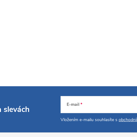
E-mail
a slevách
Vložením e-mailu souhlasíte s
obchodní