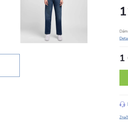
1
Dáms
Deta
1
Měr
cena
Znač