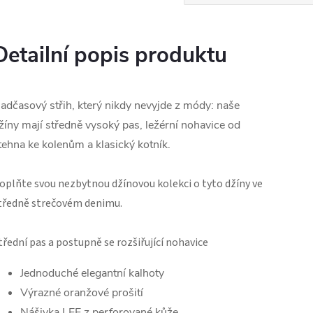
Detailní popis produktu
adčasový střih, který nikdy nevyjde z módy: naše
žíny mají středně vysoký pas, ležérní nohavice od
tehna ke kolenům a klasický kotník.
oplňte svou nezbytnou džínovou kolekci o tyto džíny ve
tředně strečovém denimu.
třední pas a postupně se rozšiřující nohavice
Jednoduché elegantní kalhoty
Výrazné oranžové prošití
Nášivka LEE z perforované kůže