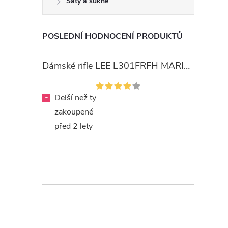
Šaty a sukně
POSLEDNÍ HODNOCENÍ PRODUKTŮ
Dámské rifle LEE L301FRFH MARION STRAIGHT RINSE
-
Delší než ty
zakoupené
před 2 lety