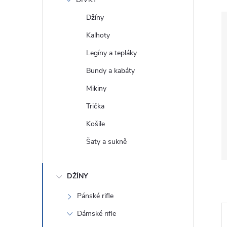
e
Džíny
l
Kalhoty
Legíny a tepláky
Bundy a kabáty
Mikiny
Trička
Košile
Šaty a sukně
DŽÍNY
Pánské rifle
Dámské rifle