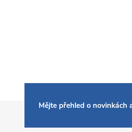
Z
Mějte přehled o novinkách
á