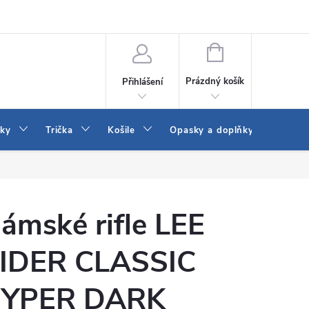
Vrácení a výměna zboží
Reklamace
Jak vybrat džíny Wrangler a
NÁKUPNÍ
KOŠÍK
Prázdný košík
Přihlášení
tky
Trička
Košile
Opasky a doplňky
Šaty
ámské rifle LEE
IDER CLASSIC
YPER DARK