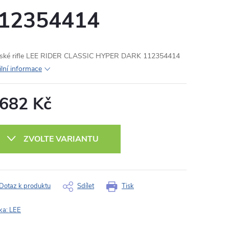
12354414
ké rifle LEE RIDER CLASSIC HYPER DARK 112354414
ilní informace
 682 Kč
ná
:
ZVOLTE VARIANTU
Dotaz k produktu
Sdílet
Tisk
ka:
LEE