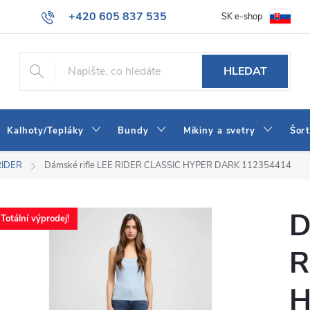
+420 605 837 535
SK e-shop
tba
Obchodní podmínky
Naše prodejna
Blog
Kontakt
info@jeans-shop.cz
HLEDAT
Kalhoty/Tepláky
Bundy
Mikiny a svetry
Šor
RIDER
Dámské rifle LEE RIDER CLASSIC HYPER DARK 112354414
D
Totální výprodej!
R
H