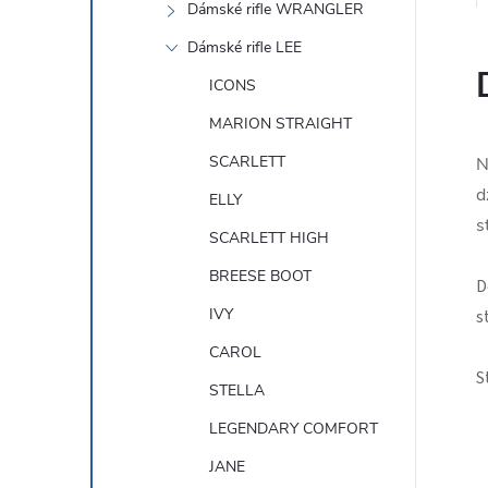
Dámské rifle WRANGLER
Dámské rifle LEE
ICONS
MARION STRAIGHT
SCARLETT
N
d
ELLY
s
SCARLETT HIGH
BREESE BOOT
D
IVY
s
CAROL
S
STELLA
LEGENDARY COMFORT
JANE