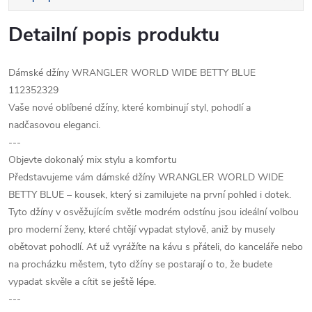
Detailní popis produktu
Dámské džíny WRANGLER WORLD WIDE BETTY BLUE
112352329
Vaše nové oblíbené džíny, které kombinují styl, pohodlí a
nadčasovou eleganci.
---
Objevte dokonalý mix stylu a komfortu
Představujeme vám dámské džíny WRANGLER WORLD WIDE
BETTY BLUE – kousek, který si zamilujete na první pohled i dotek.
Tyto džíny v osvěžujícím světle modrém odstínu jsou ideální volbou
pro moderní ženy, které chtějí vypadat stylově, aniž by musely
obětovat pohodlí. Ať už vyrážíte na kávu s přáteli, do kanceláře nebo
na procházku městem, tyto džíny se postarají o to, že budete
vypadat skvěle a cítit se ještě lépe.
---