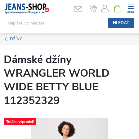
Přejít
NÁKUPNÍ
KOŠÍK
na
obsah
HLEDAT
DŽÍNY
Dámské džíny
WRANGLER WORLD
WIDE BETTY BLUE
112352329
Totální výprodej!