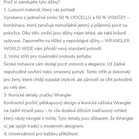
Proč si zamilujete tyto džíny?
1. Luxusní materiál, který vás pohladí
Vyrobeno z jedinečné směsi 50 % LYOCELLU a 50 % VISKÓZY –
kombinace, která zaručuje mimořádně jemný a příjemný pocit na
pokožce. Díky této směsi jsou džíny nejen lehké, ale také krásně
splývavé. Zapomeňte na těžké a nepoddajné džíny – WRANGLER
WORLD WIDE vám přináší nový standard pohodlí.
2. Volný střih pro maximální svobodu pohybu
Široké nohavice vám dodají pocit volnosti a elegance. Už žádné
nepohodlné sevření nebo omezený pohyb. Tento střih je dokonalý
pro ženy, které chtějí vypadat stylově, ale zároveň se cítit pohodlně
po celý den.
3. Ikonické detaily značky Wrangler
Kontrastní prošití, pětikapsový design a ikonická nášivka Wrangler
na zadní straně pasu – to vše dodává džínům nadčasový vzhled,
který nikdy nevyjde z módy. Tyto detaily jsou důkazem, že Wrangler
ví, jak spojit tradici s moderním designem.
4. Univerzálnost pro každou příležitost