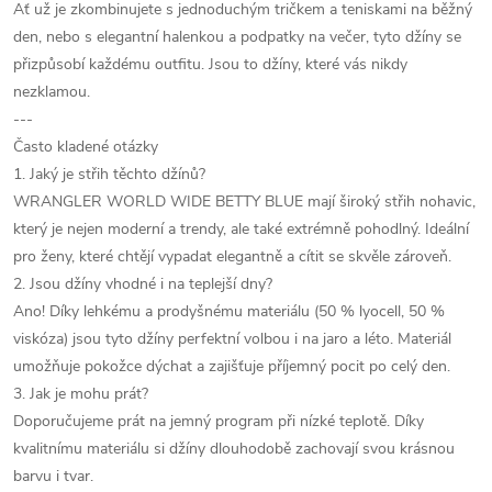
Ať už je zkombinujete s jednoduchým tričkem a teniskami na běžný
den, nebo s elegantní halenkou a podpatky na večer, tyto džíny se
přizpůsobí každému outfitu. Jsou to džíny, které vás nikdy
nezklamou.
---
Často kladené otázky
1. Jaký je střih těchto džínů?
WRANGLER WORLD WIDE BETTY BLUE mají široký střih nohavic,
který je nejen moderní a trendy, ale také extrémně pohodlný. Ideální
pro ženy, které chtějí vypadat elegantně a cítit se skvěle zároveň.
2. Jsou džíny vhodné i na teplejší dny?
Ano! Díky lehkému a prodyšnému materiálu (50 % lyocell, 50 %
viskóza) jsou tyto džíny perfektní volbou i na jaro a léto. Materiál
umožňuje pokožce dýchat a zajišťuje příjemný pocit po celý den.
3. Jak je mohu prát?
Doporučujeme prát na jemný program při nízké teplotě. Díky
kvalitnímu materiálu si džíny dlouhodobě zachovají svou krásnou
barvu i tvar.