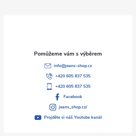
a
t
í
info
@
jeans-shop.cz
+420 605 837 535
+420 605 837 535
Facebook
jeans_shop.cz/
Projděte si náš Youtube kanál