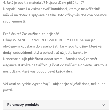
4. Jaký je pocit z materiálu? Nejsou džíny příliš tuhé?
Naopak! Lyocell a viskóza tvoří kombinaci, která je neuvěřitelně
měkká na dotek a splývavá na těle. Tyto džíny vás doslova obejmou
svou jemností.
---
Proč čekat? Zasloužíte si to nejlepší!
Džíny WRANGLER WORLD WIDE BETTY BLUE nejsou jen
obyčejným kouskem do vašeho šatníku – jsou to džíny, které vám
dodají sebevědomí, styl a pohodlí, ať už jdete kamkoliv.
Nenechte si ujít příležitost dodat svému šatníku nový rozměr
elegance. Klikněte na tlačítko „Přidat do košíku“ a objevte, jaké to je
nosit džíny, které vás budou bavit každý den.
---
Velikosti se rychle vyprodávají – objednejte si ještě dnes, než bude
pozdě!
Parametry produktu