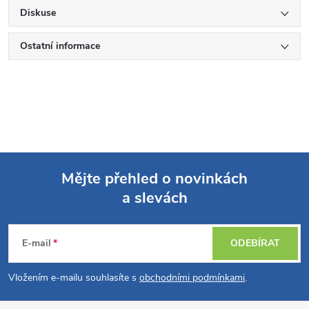
Diskuse
Ostatní informace
Mějte přehled o novinkách
a slevách
Z
á
E-mail
ODEBÍRAT
p
Vložením e-mailu souhlasíte s
obchodními podmínkami
.