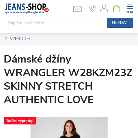
Přejít
NÁKUPNÍ
KOŠÍK
na
obsah
HLEDAT
VÝPRODEJ
Dámské džíny
WRANGLER W28KZM23Z
SKINNY STRETCH
AUTHENTIC LOVE
Totální výprodej!