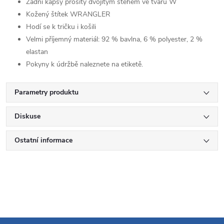
Zadní kapsy prošity dvojitým stehem ve tvaru W
Kožený štítek WRANGLER
Hodí se k tričku i košili
Velmi příjemný materiál:
92 % bavlna, 6 % polyester, 2 %
elastan
Pokyny k údržbě naleznete na etiketě.
Parametry produktu
Diskuse
Ostatní informace