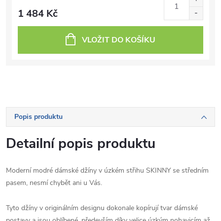
1 484 Kč
VLOŽIT DO KOŠÍKU
Popis produktu
Detailní popis produktu
Moderní modré dámské džíny v úzkém střihu SKINNY se středním
pasem, nesmí chybět ani u Vás.
Tyto džíny v originálním designu dokonale kopírují tvar dámské
postavy a jsou oblíbené, především díky velice úzkým nohavicím až