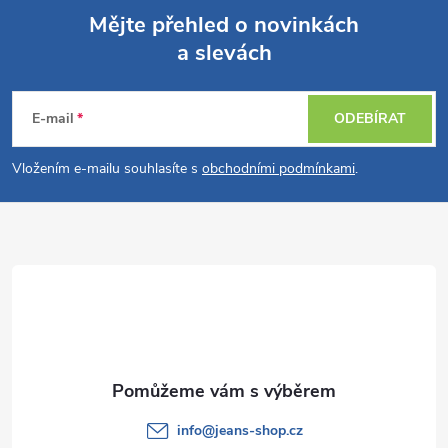
Mějte přehled o novinkách
a slevách
Z
á
E-mail
ODEBÍRAT
p
Vložením e-mailu souhlasíte s
obchodními podmínkami
.
a
t
í
info
@
jeans-shop.cz