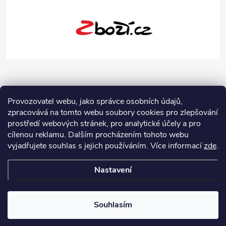
Provozovatel webu, jako správce osobních údajů,
zpracovává na tomto webu soubory cookies pro zlepšování
prostředí webových stránek, pro analytické účely a pro
cílenou reklamu. Dalším procházením tohoto webu
vyjadřujete souhlas s jejich používáním.
Více informací
zde
.
Nastavení
Copyright 2026
Jeans-Shop.cz
. Všechna práva vyhrazena.
Upravit
nastavení cookies
Souhlasím
Vytvořil Shoptet