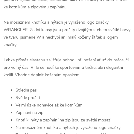
ke kotníkům a zipovému zapínání.
Na mosazném knoflíku a nýtech je vyraženo logo značky
WRANGLER. Zadní kapsy jsou prošity dvojitým stehem světlé barvy
ve tvaru písmene W a nechybí ani malý kožený štítek s logem
značky.
Lehká příměs elastanu zajišťuje pohodlí při nošení ať už do práce, či
pro volný čas. Rifle se hodí ke sportovnímu tričku, ale i elegantní
košili. Vhodné doplnit koženým opaskem.
Střední pas
Světlé prošití
Velmi úzké nohavice až ke kotníkům
Zapínání na zip
Knoflík, nýty a zapínání na zip jsou ze světlé mosazi
Na mosazném knoflíku a nýtech je vyraženo logo značky