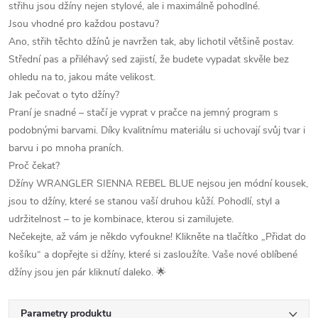
střihu jsou džíny nejen stylové, ale i maximálně pohodlné.
Jsou vhodné pro každou postavu?
Ano, střih těchto džínů je navržen tak, aby lichotil většině postav.
Střední pas a přiléhavý sed zajistí, že budete vypadat skvěle bez
ohledu na to, jakou máte velikost.
Jak pečovat o tyto džíny?
Praní je snadné – stačí je vyprat v pračce na jemný program s
podobnými barvami. Díky kvalitnímu materiálu si uchovají svůj tvar i
barvu i po mnoha praních.
Proč čekat?
Džíny WRANGLER SIENNA REBEL BLUE nejsou jen módní kousek,
jsou to džíny, které se stanou vaší druhou kůží. Pohodlí, styl a
udržitelnost – to je kombinace, kterou si zamilujete.
Nečekejte, až vám je někdo vyfoukne! Klikněte na tlačítko „Přidat do
košíku“ a dopřejte si džíny, které si zasloužíte. Vaše nové oblíbené
džíny jsou jen pár kliknutí daleko. 🌟
Parametry produktu