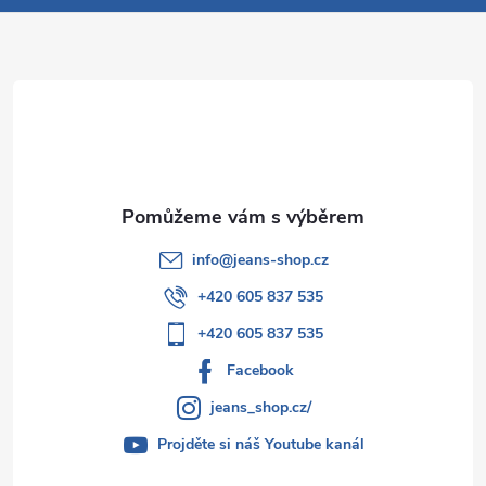
a
t
í
info
@
jeans-shop.cz
+420 605 837 535
+420 605 837 535
Facebook
jeans_shop.cz/
Projděte si náš Youtube kanál