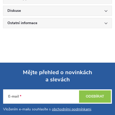
Diskuse
Ostatní informace
Mějte přehled o novinkách
a slevách
Z
á
E-mail
ODEBÍRAT
p
Vložením e-mailu souhlasíte s
obchodními podmínkami
.