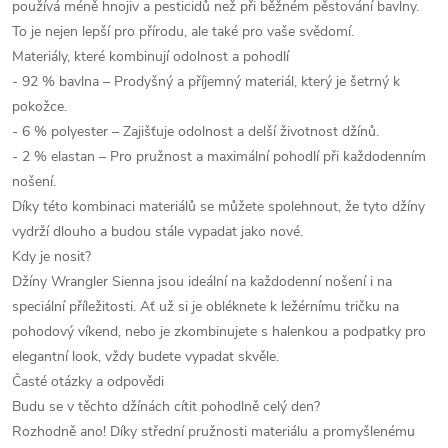
používá méně hnojiv a pesticidů než při běžném pěstování bavlny.
To je nejen lepší pro přírodu, ale také pro vaše svědomí.
Materiály, které kombinují odolnost a pohodlí
- 92 % bavlna – Prodyšný a příjemný materiál, který je šetrný k
pokožce.
- 6 % polyester – Zajišťuje odolnost a delší životnost džínů.
- 2 % elastan – Pro pružnost a maximální pohodlí při každodenním
nošení.
Díky této kombinaci materiálů se můžete spolehnout, že tyto džíny
vydrží dlouho a budou stále vypadat jako nové.
Kdy je nosit?
Džíny Wrangler Sienna jsou ideální na každodenní nošení i na
speciální příležitosti. Ať už si je obléknete k ležérnímu tričku na
pohodový víkend, nebo je zkombinujete s halenkou a podpatky pro
elegantní look, vždy budete vypadat skvěle.
Časté otázky a odpovědi
Budu se v těchto džínách cítit pohodlně celý den?
Rozhodně ano! Díky střední pružnosti materiálu a promyšlenému