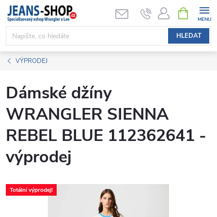
Přejít
NÁKUPNÍ
KOŠÍK
na
obsah
HLEDAT
VÝPRODEJ
Dámské džíny
WRANGLER SIENNA
REBEL BLUE 112362641 -
výprodej
Totální výprodej!