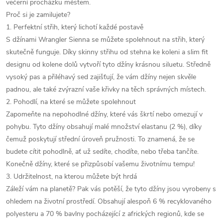
večerní procházku městem.
Proč si je zamilujete?
1. Perfektní střih, který lichotí každé postavě
S džínami Wrangler Sienna se můžete spolehnout na střih, který
skutečně funguje. Díky skinny střihu od stehna ke koleni a slim fit
designu od kolene dolů vytvoří tyto džíny krásnou siluetu. Středně
vysoký pas a přiléhavý sed zajišťují, že vám džíny nejen skvěle
padnou, ale také zvýrazní vaše křivky na těch správných místech.
2. Pohodlí, na které se můžete spolehnout
Zapomeňte na nepohodlné džíny, které vás škrtí nebo omezují v
pohybu. Tyto džíny obsahují malé množství elastanu (2 %), díky
čemuž poskytují střední úroveň pružnosti. To znamená, že se
budete cítit pohodlně, ať už sedíte, chodíte, nebo třeba tančíte.
Konečně džíny, které se přizpůsobí vašemu životnímu tempu!
3. Udržitelnost, na kterou můžete být hrdá
Záleží vám na planetě? Pak vás potěší, že tyto džíny jsou vyrobeny s
ohledem na životní prostředí. Obsahují alespoň 6 % recyklovaného
polyesteru a 70 % bavlny pocházející z afrických regionů, kde se