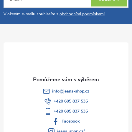
p
Vložením e-mailu souhlasíte s
obchodními podmínkami
.
a
t
í
info
@
jeans-shop.cz
+420 605 837 535
+420 605 837 535
Facebook
jeans_shop.cz/