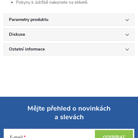
Pokyny k údržbě naleznete na etiketě.
Parametry produktu
Diskuse
Ostatní informace
Mějte přehled o novinkách
a slevách
Z
á
E-mail
ODEBÍRAT