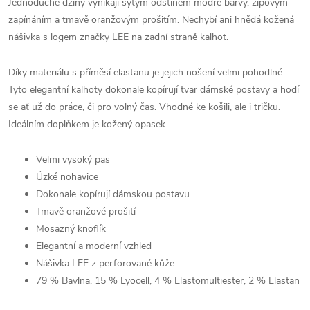
Jednoduché džíny vynikají sytým odstínem modré barvy, zipovým
zapínáním a tmavě oranžovým prošitím. Nechybí ani hnědá kožená
nášivka s logem značky LEE na zadní straně kalhot.
Díky materiálu s příměsí elastanu je jejich nošení velmi pohodlné.
Tyto elegantní kalhoty dokonale kopírují tvar dámské postavy a hodí
se ať už do práce, či pro volný čas. Vhodné ke košili, ale i tričku.
Ideálním doplňkem je kožený opasek.
Velmi vysoký pas
Úzké nohavice
Dokonale kopírují dámskou postavu
Tmavě oranžové prošití
Mosazný knoflík
Elegantní a moderní vzhled
Nášivka LEE z perforované kůže
79 % Bavlna, 15 % Lyocell, 4 % Elastomultiester, 2 % Elastan