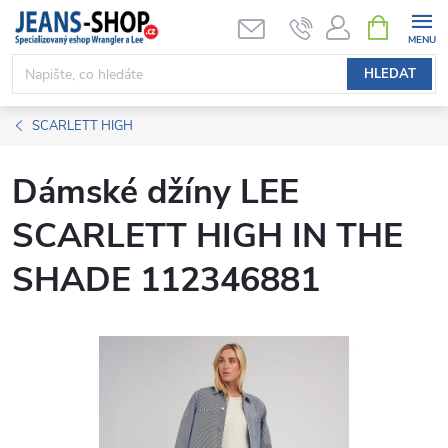
Přejít
NÁKUPNÍ
KOŠÍK
na
obsah
HLEDAT
SCARLETT HIGH
Dámské džíny LEE
SCARLETT HIGH IN THE
SHADE 112346881