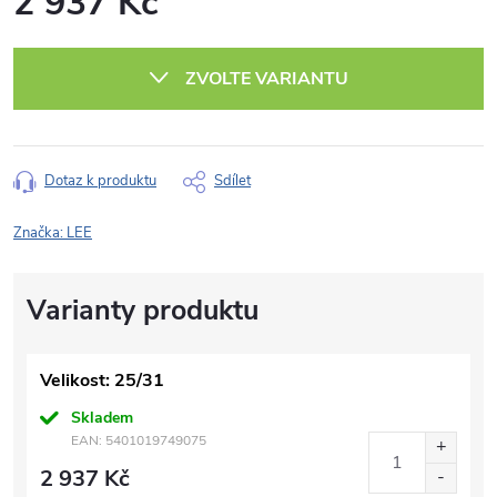
2 937 Kč
Měrná
cena:
ZVOLTE VARIANTU
Dotaz k produktu
Sdílet
Značka:
LEE
Velikost: 25/31
Skladem
EAN:
5401019749075
2 937 Kč