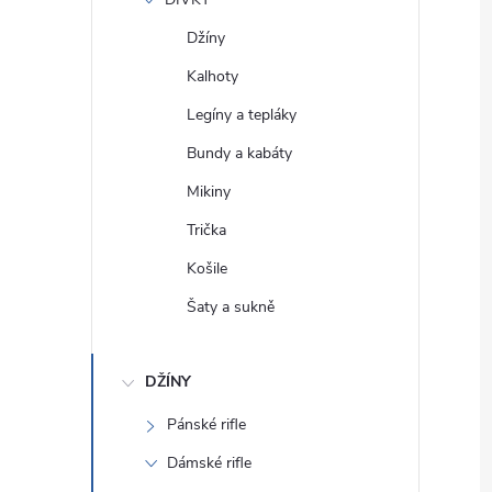
e
Džíny
l
Kalhoty
Legíny a tepláky
Bundy a kabáty
Mikiny
Trička
Košile
Šaty a sukně
DŽÍNY
Pánské rifle
Dámské rifle