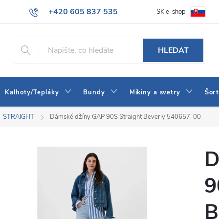
+420 605 837 535
SK e-shop
tba
Obchodní podmínky
Naše prodejna
Blog
Kontakt
info@jeans-shop.cz
HLEDAT
Kalhoty/Tepláky
Bundy
Mikiny a svetry
Šor
STRAIGHT
Dámské džíny GAP 90S Straight Beverly 540657-00
D
9
B