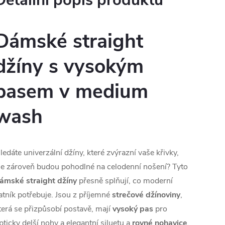
Detailní popis produktu
Dámské straight
džíny s vysokým
pasem v medium
wash
ledáte univerzální džíny, které zvýrazní vaše křivky,
le zároveň budou pohodlné na celodenní nošení? Tyto
ámské straight džíny
přesně splňují, co moderní
atník potřebuje. Jsou z příjemné
strečové džínoviny
,
terá se přizpůsobí postavě, mají
vysoký pas
pro
pticky delší nohy a elegantní siluetu a
rovné nohavice
,