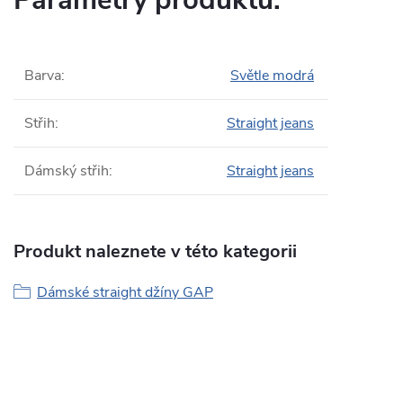
Parametry produktu:
Barva
:
Světle modrá
Střih
:
Straight jeans
Dámský střih
:
Straight jeans
Produkt naleznete v této kategorii
Dámské straight džíny GAP