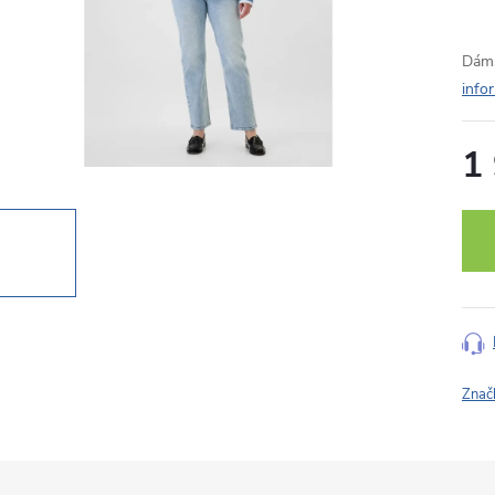
Dáms
info
1
Měr
cena
Znač