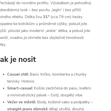
řecházejí do rovného profilu. Výsledkem je pohodlný,
ebevědomý look – bez pocitu „legín“ i bez příliš
olného efektu. Délka švu
31"
(cca 79 cm) hezky
opadne ke kotníkům u průměrné výšky; pokud jste
yšší, působí jako moderní „ankle“ délka, a pokud jste
enší, snadno je ohrnete bez zbytečné hmotnosti
átky.
Jak je nosit
Casual chill:
Basic tričko, bomberka a chunky
tenisky. Hotovo.
Smart-casual:
Košile zastrčená do pasu, loafers
a minimalistický pásek – čistý, dospělý vibe.
Večer ve městě:
Body, kožené sako a podpatky –
straight jeans dámské
dělají skvělá, dlouhá