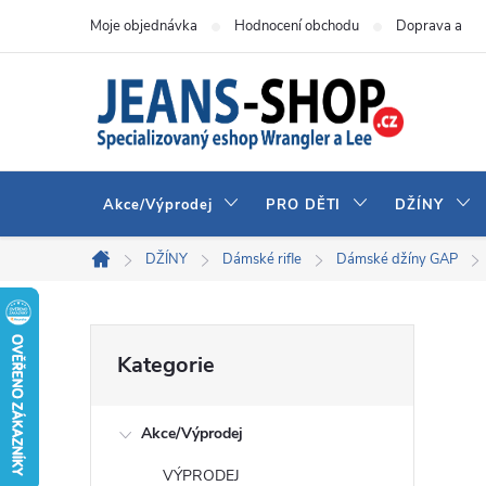
Přejít
Moje objednávka
Hodnocení obchodu
Doprava a pla
na
obsah
Akce/Výprodej
PRO DĚTI
DŽÍNY
DŽÍNY
Dámské rifle
Dámské džíny GAP
Domů
P
Přeskočit
Kategorie
kategorie
o
Akce/Výprodej
s
VÝPRODEJ