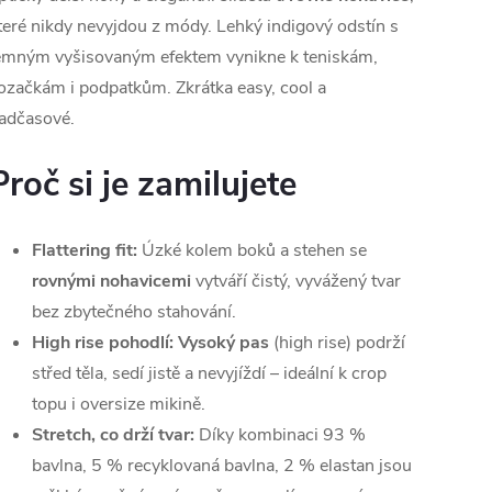
teré nikdy nevyjdou z módy. Lehký indigový odstín s
emným vyšisovaným efektem vynikne k teniskám,
ozačkám i podpatkům. Zkrátka easy, cool a
adčasové.
Proč si je zamilujete
Flattering fit:
Úzké kolem boků a stehen se
rovnými nohavicemi
vytváří čistý, vyvážený tvar
bez zbytečného stahování.
High rise pohodlí:
Vysoký pas
(high rise) podrží
střed těla, sedí jistě a nevyjíždí – ideální k crop
topu i oversize mikině.
Stretch, co drží tvar:
Díky kombinaci 93 %
bavlna, 5 % recyklovaná bavlna, 2 % elastan jsou