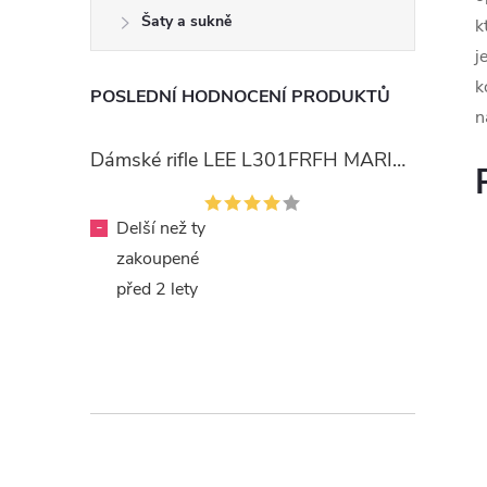
Šaty a sukně
k
j
k
POSLEDNÍ HODNOCENÍ PRODUKTŮ
n
Dámské rifle LEE L301FRFH MARION STRAIGHT RINSE
-
Delší než ty
zakoupené
před 2 lety