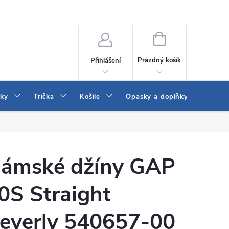
Vrácení a výměna zboží
Reklamace
Jak vybrat džíny Wrangler a
NÁKUPNÍ
KOŠÍK
Prázdný košík
Přihlášení
tky
Trička
Košile
Opasky a doplňky
Šaty
ámské džíny GAP
0S Straight
everly 540657-00