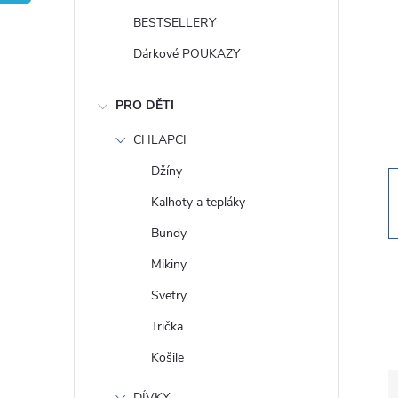
t
BESTSELLERY
r
Dárkové POUKAZY
a
PRO DĚTI
n
CHLAPCI
Džíny
n
Kalhoty a tepláky
í
Bundy
Mikiny
p
Svetry
a
Trička
Košile
n
DÍVKY