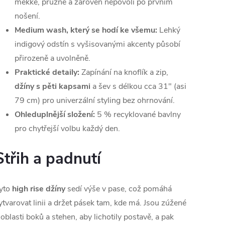
měkké, pružné a zároveň nepovolí po prvním
nošení.
Medium wash, který se hodí ke všemu:
Lehký
indigový odstín s vyšisovanými akcenty působí
přirozeně a uvolněně.
Praktické detaily:
Zapínání na knoflík a zip,
džíny s pěti kapsami
a šev s délkou cca 31" (asi
79 cm) pro univerzální styling bez ohrnování.
Ohleduplnější složení:
5 % recyklované bavlny
pro chytřejší volbu každý den.
Střih a padnutí
yto
high rise džíny
sedí výše v pase, což pomáhá
ytvarovat linii a držet pásek tam, kde má. Jsou zúžené
 oblasti boků a stehen, aby lichotily postavě, a pak