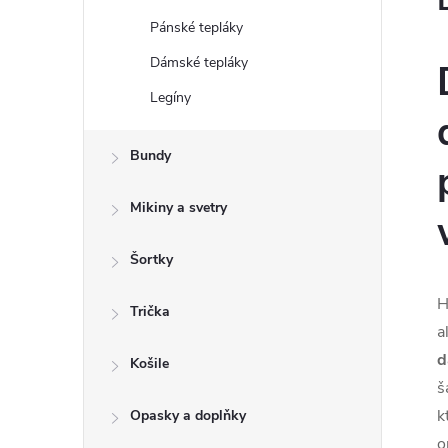
Pánské tepláky
Dámské tepláky
Legíny
Bundy
Mikiny a svetry
Šortky
H
Trička
a
d
Košile
š
k
Opasky a doplňky
o