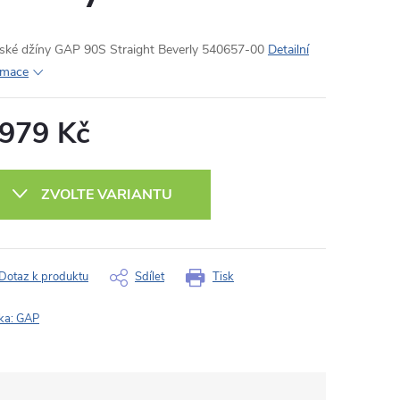
ké džíny GAP 90S Straight Beverly 540657-00
Detailní
rmace
 979 Kč
ná
:
ZVOLTE VARIANTU
Dotaz k produktu
Sdílet
Tisk
ka:
GAP