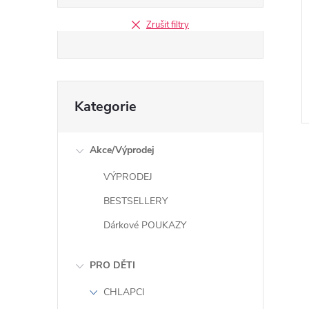
Zrušit filtry
Přeskočit
Kategorie
kategorie
Akce/Výprodej
VÝPRODEJ
BESTSELLERY
l
Dárkové POUKAZY
PRO DĚTI
CHLAPCI