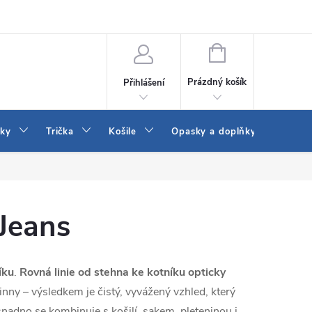
Vrácení a výměna zboží
Reklamace
Jak vybrat džíny Wrangler a
NÁKUPNÍ
KOŠÍK
Prázdný košík
Přihlášení
tky
Trička
Košile
Opasky a doplňky
Šaty
Jeans
íku
.
Rovná linie od stehna ke kotníku opticky
inny – výsledkem je čistý, vyvážený vzhled, který
snadno se kombinuje s košilí, sakem, pleteninou i