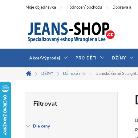
Přejít
Moje objednávka
Hodnocení obchodu
Doprava a pla
na
obsah
Akce/Výprodej
PRO DĚTI
DŽÍNY
DŽÍNY
Dámské rifle
Dámské černé Straight 
Domů
P
o
D
s
Dle ceny
z
s