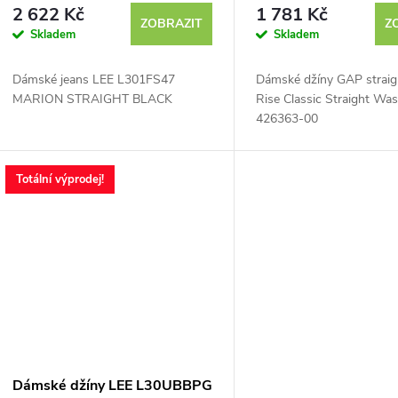
r
Washwell 426363-0
2 622 Kč
1 781 Kč
ZOBRAZIT
Z
Skladem
Skladem
o
Dámské jeans LEE L301FS47
Dámské džíny GAP straig
d
MARION STRAIGHT BLACK
Rise Classic Straight Wa
426363-00
u
k
Totální výprodej!
t
ů
Dámské džíny LEE L30UBBPG