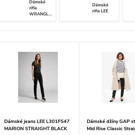
Dámské
Dámské
rifle
rifle LEE
WRANGLER
V
ý
p
s
p
Dámské jeans LEE L301FS47
Dámské džíny GAP st
MARION STRAIGHT BLACK
Mid Rise Classic Stra