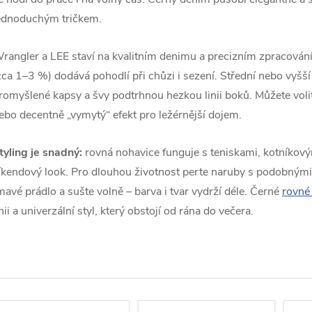
ednoduchým tričkem.
rangler a LEE staví na kvalitním denimu a precizním zpracování.
cca 1–3 %) dodává pohodlí při chůzi i sezení. Střední nebo vyšší 
romyšlené kapsy a švy podtrhnou hezkou linii boků. Můžete volit
ebo decentně „vymytý“ efekt pro ležérnější dojem.
tyling je snadný:
rovná nohavice funguje s teniskami, kotníkový
íkendový look. Pro dlouhou životnost perte naruby s podobnými 
mavé prádlo a sušte volně – barva i tvar vydrží déle. Černé
rovné
inii a univerzální styl, který obstojí od rána do večera.