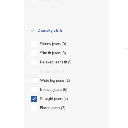
Růžová
0
Dámský střih
Skinny jeans
9
Slim fit jeans
3
Relaxed jeans fit
5
Baggy džíny
0
Wide leg jeans
1
Bootcut jeans
6
Straight jeans
4
Flared jeans
2