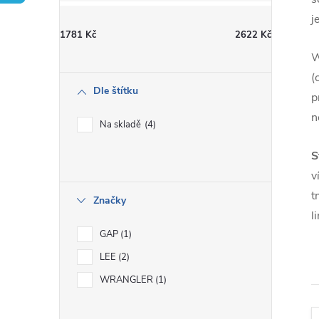
t
j
1781
Kč
2622
Kč
r
W
a
(
Dle štítku
p
n
n
Na skladě
4
n
S
v
í
t
Značky
l
p
GAP
1
a
LEE
2
WRANGLER
1
n