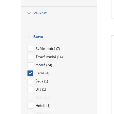
e
Velikost
l
Barva
Světle modrá
7
Tmavě modrá
14
Modrá
24
Černá
4
i
Šedá
1
Bílá
1
Béžová
0
Hnědá
1