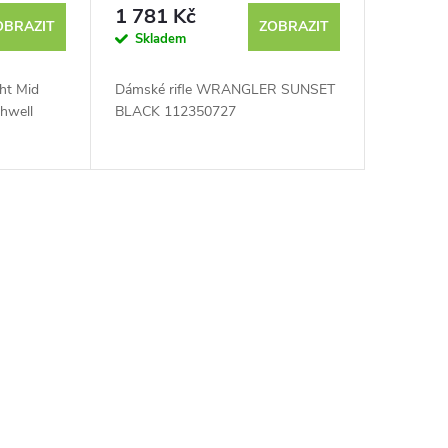
0
1 781 Kč
OBRAZIT
ZOBRAZIT
Skladem
ht Mid
Dámské rifle WRANGLER SUNSET
shwell
BLACK 112350727