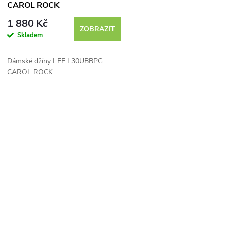
CAROL ROCK
1 880 Kč
ZOBRAZIT
Skladem
Dámské džíny LEE L30UBBPG
CAROL ROCK
O
v
á
d