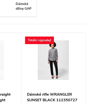
Dámské
džíny GAP
Totální výprodej!
raight
Dámské rifle WRANGLER
ight
SUNSET BLACK 112350727