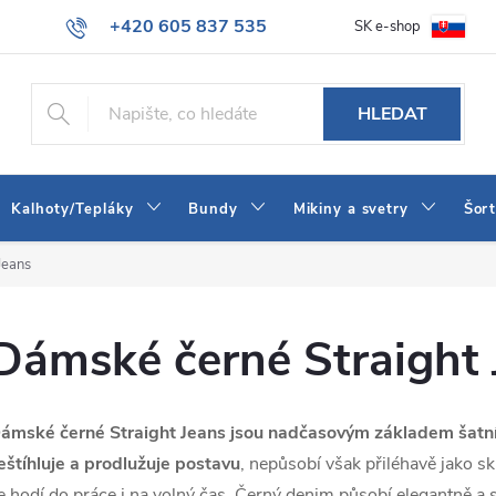
+420 605 837 535
SK e-shop
tba
Obchodní podmínky
Naše prodejna
Blog
Kontakt
info@jeans-shop.cz
HLEDAT
Kalhoty/Tepláky
Bundy
Mikiny a svetry
Šor
Jeans
Dámské černé Straight 
ámské černé Straight Jeans jsou nadčasovým základem šatn
eštíhluje a prodlužuje postavu
, nepůsobí však přiléhavě jako sk
e hodí do práce i na volný čas. Černý denim působí elegantně a 