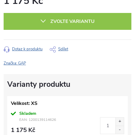
1 175 Kč
Měrná
cena:
ZVOLTE VARIANTU
Dotaz k produktu
Sdílet
Značka:
GAP
Velikost: XS
Skladem
EAN:
1200139114626
1 175 Kč