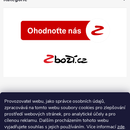
Provozovatel webu, jako správce osobních údajů,
zpracovává na tomto webu soubory cookies pro zlepšování
prostředí webových stránek, pro analytické účely a pro
cílenou reklamu. Dalším procházením tohoto webu
vyjadřujete souhlas s jejich používáním.
Více informací
zde
.