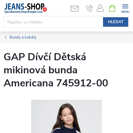
Přejít
NÁKUPNÍ
KOŠÍK
na
obsah
HLEDAT
Bundy a kabáty
GAP Dívčí Dětská
mikinová bunda
Americana 745912-00