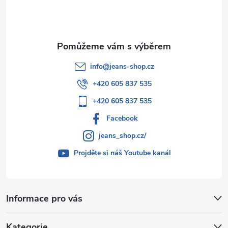
í
info
@
jeans-shop.cz
+420 605 837 535
+420 605 837 535
Facebook
jeans_shop.cz/
Projděte si náš Youtube kanál
Informace pro vás
Kategorie