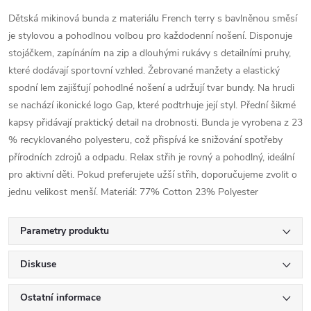
Dětská mikinová bunda z materiálu French terry s bavlněnou směsí
je stylovou a pohodlnou volbou pro každodenní nošení. Disponuje
stojáčkem, zapínáním na zip a dlouhými rukávy s detailními pruhy,
které dodávají sportovní vzhled. Žebrované manžety a elastický
spodní lem zajišťují pohodlné nošení a udržují tvar bundy. Na hrudi
se nachází ikonické logo Gap, které podtrhuje její styl. Přední šikmé
kapsy přidávají praktický detail na drobnosti. Bunda je vyrobena z 23
% recyklovaného polyesteru, což přispívá ke snižování spotřeby
přírodních zdrojů a odpadu. Relax střih je rovný a pohodlný, ideální
pro aktivní děti. Pokud preferujete užší střih, doporučujeme zvolit o
jednu velikost menší. Materiál: 77% Cotton 23% Polyester
Parametry produktu
Diskuse
Ostatní informace