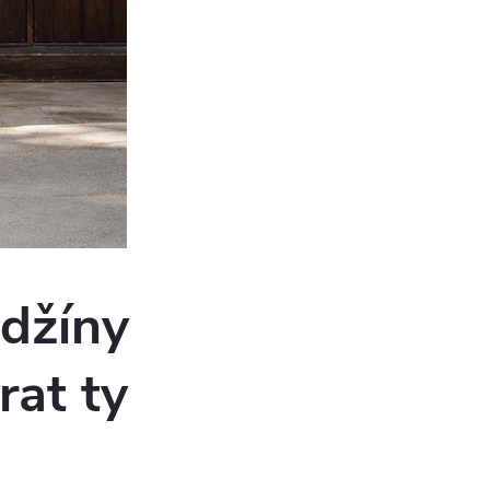
 džíny
rat ty