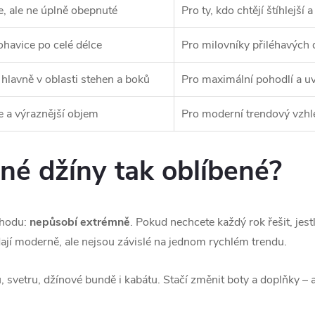
, ale ne úplně obepnuté
Pro ty, kdo chtějí štíhlejší 
havice po celé délce
Pro milovníky přiléhavých 
h hlavně v oblasti stehen a boků
Pro maximální pohodlí a uv
e a výraznější objem
Pro moderní trendový vzhl
vné džíny tak oblíbené?
ýhodu:
nepůsobí extrémně
. Pokud nechcete každý rok řešit, jestli
ají moderně, ale nejsou závislé na jednom rychlém trendu.
aku, svetru, džínové bundě i kabátu. Stačí změnit boty a doplňky –