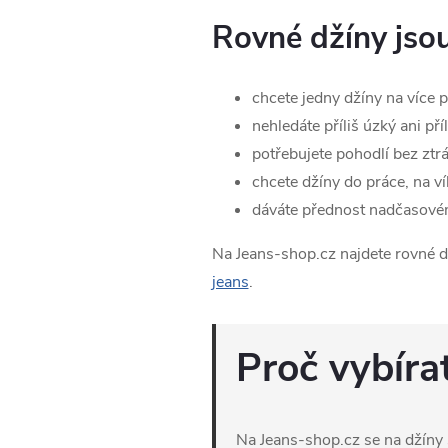
Rovné džíny jsou
chcete jedny džíny na více př
nehledáte příliš úzký ani příl
potřebujete pohodlí bez ztr
chcete džíny do práce, na v
dáváte přednost nadčasové
Na Jeans-shop.cz najdete rovné d
jeans
.
Proč vybíra
Na Jeans-shop.cz se na džíny 