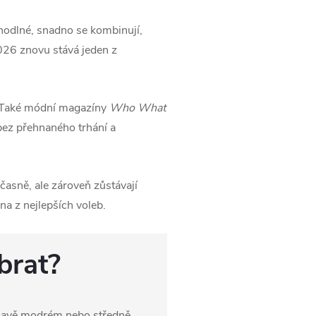
odlné, snadno se kombinují,
026 znovu stává jeden z
 Také módní magazíny
Who What
 bez přehnaného trhání a
učasně, ale zároveň zůstávají
na z nejlepších voleb.
brat?
avě modrém nebo středně