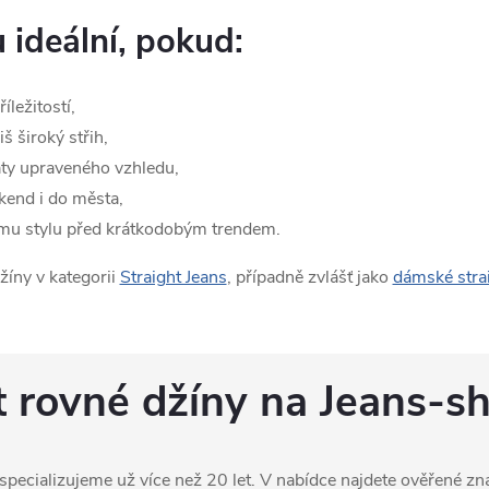
 ideální, pokud:
íležitostí,
iš široký střih,
áty upraveného vzhledu,
íkend i do města,
mu stylu před krátkodobým trendem.
žíny v kategorii
Straight Jeans
, případně zvlášť jako
dámské strai
t rovné džíny na Jeans-s
specializujeme už více než 20 let. V nabídce najdete ověřené z