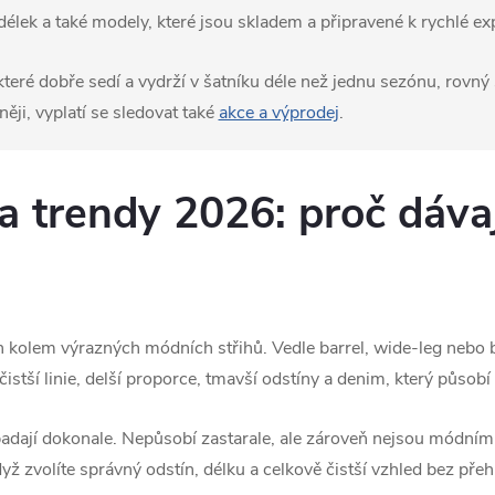
i délek a také modely, které jsou skladem a připravené k rychlé ex
teré dobře sedí a vydrží v šatníku déle než jednu sezónu, rovný s
ji, vyplatí se sledovat také
akce a výprodej
.
a trendy 2026: proč dáva
n kolem výrazných módních střihů. Vedle barrel, wide-leg nebo 
čistší linie, delší proporce, tmavší odstíny a denim, který působ
adají dokonale. Nepůsobí zastarale, ale zároveň nejsou módním
yž zvolíte správný odstín, délku a celkově čistší vzhled bez pře