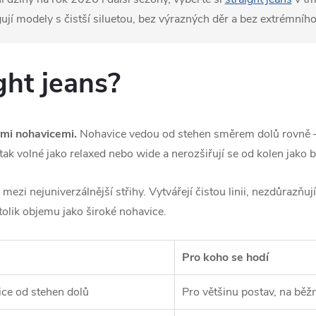
jí modely s čistší siluetou, bez výrazných děr a bez extrémního
ght jeans?
ými nohavicemi.
Nohavice vedou od stehen směrem dolů rovně – 
tak volné jako relaxed nebo wide a nerozšiřují se od kolen jako 
mezi nejuniverzálnější střihy. Vytvářejí čistou linii, nezdůrazňuj
tolik objemu jako široké nohavice.
Pro koho se hodí
ce od stehen dolů
Pro většinu postav, na běžn