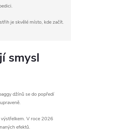
pedici.
třih je skvělé místo, kde začít.
jí smysl
baggy džínů se do popředí
í upraveně.
 výstřelkem. V roce 2026
hnaných efektů.