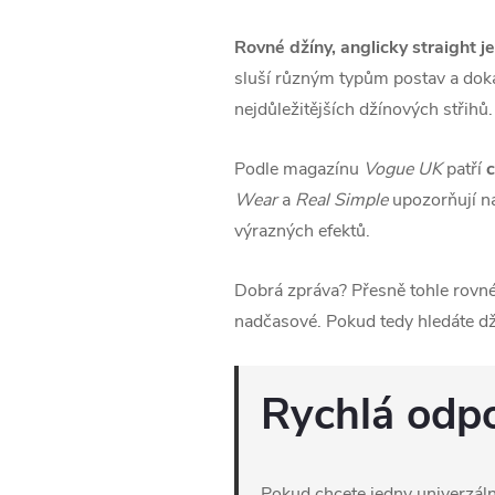
Rovné džíny, anglicky straight je
sluší různým typům postav a doká
nejdůležitějších džínových střihů.
Podle magazínu
Vogue UK
patří
c
Wear
a
Real Simple
upozorňují na
výrazných efektů.
Dobrá zpráva? Přesně tohle rovné d
nadčasové. Pokud tedy hledáte dží
Rychlá odpo
Pokud chcete jedny univerzální