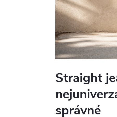
Straight j
nejuniverzá
správné