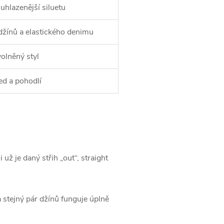
a uhlazenější siluetu
džínů a elastického denimu
olněný styl
ed a pohodlí
 už je daný střih „out“, straight
 a stejný pár džínů funguje úplně