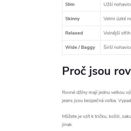
Slim
Užší nohavice
Skinny
Velmi úzké no
Relaxed
Volnější stři
Wide / Baggy
Širší nohavic
Proč jsou ro
Rovné džíny mají jednu velkou v
jeans jsou bezpečná volba. Vypad
Můžete je vzít k tričku, košili, s
jinak.