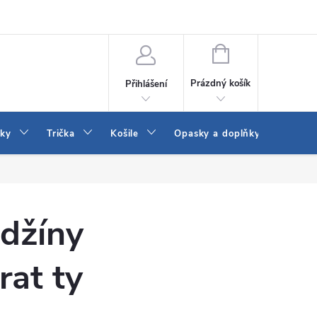
Vrácení a výměna zboží
Reklamace
Jak vybrat džíny Wrangler a
NÁKUPNÍ
KOŠÍK
Prázdný košík
Přihlášení
tky
Trička
Košile
Opasky a doplňky
Šaty
 džíny
rat ty