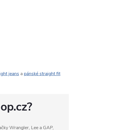
ght jeans
a
pánské straight fit
hop.cz?
načky Wrangler, Lee a GAP,