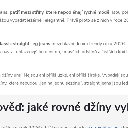
ans, patří mezi střihy, které nepodléhají rychlé módě.
Jsou poh
žou vypadat ležérně i elegantně. Právě proto se z nich v roce 2
lassic straight-leg jeans
mezi hlavní denim trendy roku 2026.
 návrat uhlazenějšího denimu, tmavších odstínů a čistších linií
žíny umí. Nejsou ani příliš úzké, ani příliš široké. Vypadají so
ny, které nebudou „jen na jednu sezónu“, straight jeans jsou jed
věď: jaké rovné džíny vy
 džíny na rok 2026 i další sezóny, vyberte si
straight jeans
v tm