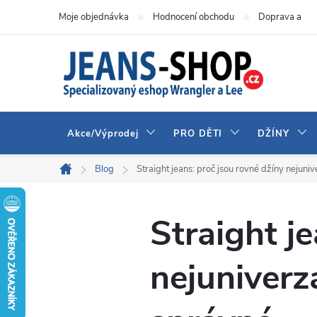
Přejít
Moje objednávka
Hodnocení obchodu
Doprava a pla
na
obsah
Akce/Výprodej
PRO DĚTI
DŽÍNY
Blog
Straight jeans: proč jsou rovné džíny nejunive
Domů
Straight j
nejuniverzá