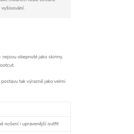
 vyšisování.
nejsou obepnuté jako skinny,
bootcut.
í postavu tak výrazně jako velmi
é nošení i upravenější outfit