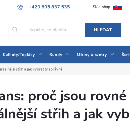
+420 605 837 535
SK e-shop
tba
Obchodní podmínky
Naše prodejna
Blog
Kontakt
info@jeans-shop.cz
HLEDAT
Kalhoty/Tepláky
Bundy
Mikiny a svetry
Šor
rzálnější střih a jak vybrat ty správné
eans: proč jsou rovné
lnější střih a jak vyb