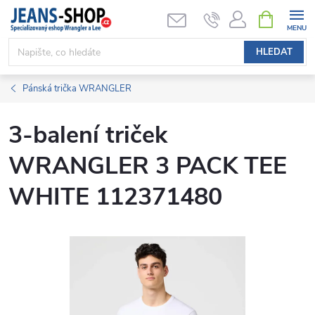
Přejít
NÁKUPNÍ
KOŠÍK
na
obsah
HLEDAT
Pánská trička WRANGLER
3-balení triček
WRANGLER 3 PACK TEE
WHITE 112371480