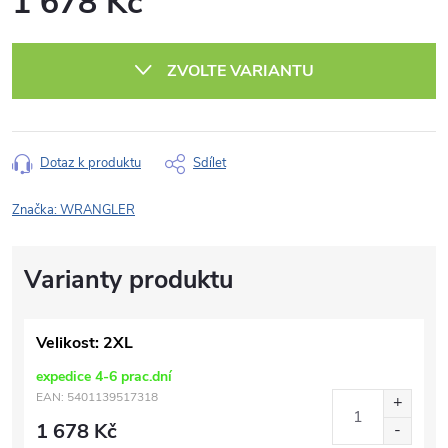
1 678 Kč
Měrná
cena:
ZVOLTE VARIANTU
Dotaz k produktu
Sdílet
Značka:
WRANGLER
Velikost: 2XL
expedice 4-6 prac.dní
EAN:
5401139517318
1 678 Kč