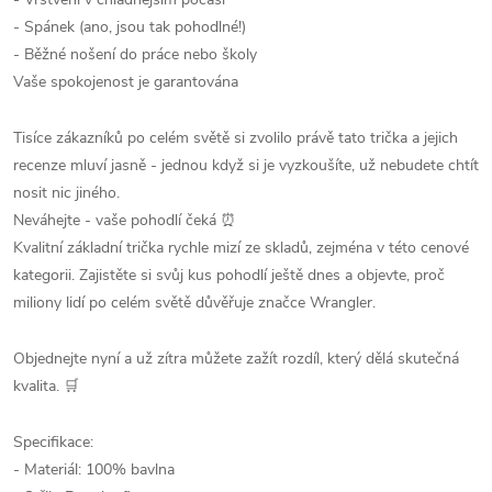
- Spánek (ano, jsou tak pohodlné!)
- Běžné nošení do práce nebo školy
Vaše spokojenost je garantována
Tisíce zákazníků po celém světě si zvolilo právě tato trička a jejich
recenze mluví jasně - jednou když si je vyzkoušíte, už nebudete chtít
nosit nic jiného.
Neváhejte - vaše pohodlí čeká ⏰
Kvalitní základní trička rychle mizí ze skladů, zejména v této cenové
kategorii. Zajistěte si svůj kus pohodlí ještě dnes a objevte, proč
miliony lidí po celém světě důvěřuje značce Wrangler.
Objednejte nyní a už zítra můžete zažít rozdíl, který dělá skutečná
kvalita. 🛒
Specifikace:
- Materiál: 100% bavlna