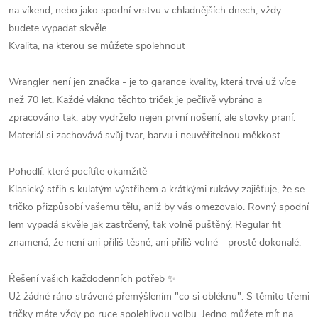
na víkend, nebo jako spodní vrstvu v chladnějších dnech, vždy
budete vypadat skvěle.
Kvalita, na kterou se můžete spolehnout
Wrangler není jen značka - je to garance kvality, která trvá už více
než 70 let. Každé vlákno těchto triček je pečlivě vybráno a
zpracováno tak, aby vydrželo nejen první nošení, ale stovky praní.
Materiál si zachovává svůj tvar, barvu i neuvěřitelnou měkkost.
Pohodlí, které pocítíte okamžitě
Klasický střih s kulatým výstřihem a krátkými rukávy zajišťuje, že se
tričko přizpůsobí vašemu tělu, aniž by vás omezovalo. Rovný spodní
lem vypadá skvěle jak zastrčený, tak volně puštěný. Regular fit
znamená, že není ani příliš těsné, ani příliš volné - prostě dokonalé.
Řešení vašich každodenních potřeb ✨
Už žádné ráno strávené přemýšlením "co si obléknu". S těmito třemi
tričky máte vždy po ruce spolehlivou volbu. Jedno můžete mít na