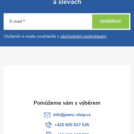
a slevách
Z
á
E-mail
ODEBÍRAT
p
Vložením e-mailu souhlasíte s
obchodními podmínkami
.
a
t
í
info
@
jeans-shop.cz
+420 605 837 535