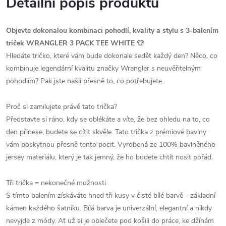
Detailní popis produktu
Objevte dokonalou kombinaci pohodlí, kvality a stylu s 3-balením
triček WRANGLER 3 PACK TEE WHITE 👕
Hledáte tričko, které vám bude dokonale sedět každý den? Něco, co
kombinuje legendární kvalitu značky Wrangler s neuvěřitelným
pohodlím? Pak jste našli přesně to, co potřebujete.
Proč si zamilujete právě tato trička?
Představte si ráno, kdy se oblékáte a víte, že bez ohledu na to, co
den přinese, budete se cítit skvěle. Tato trička z prémiové bavlny
vám poskytnou přesně tento pocit. Vyrobená ze 100% bavlněného
jersey materiálu, který je tak jemný, že ho budete chtít nosit pořád.
Tři trička = nekonečné možnosti
S tímto balením získáváte hned tři kusy v čisté bílé barvě - základní
kámen každého šatníku. Bílá barva je univerzální, elegantní a nikdy
nevyjde z módy. Ať už si je oblečete pod košili do práce, ke džínám