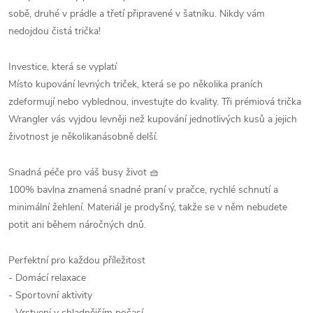
sobě, druhé v prádle a třetí připravené v šatníku. Nikdy vám
nedojdou čistá trička!
Investice, která se vyplatí
Místo kupování levných triček, která se po několika praních
zdeformují nebo vyblednou, investujte do kvality. Tři prémiová trička
Wrangler vás vyjdou levněji než kupování jednotlivých kusů a jejich
životnost je několikanásobně delší.
Snadná péče pro váš busy život 🧺
100% bavlna znamená snadné praní v pračce, rychlé schnutí a
minimální žehlení. Materiál je prodyšný, takže se v něm nebudete
potit ani během náročných dnů.
Perfektní pro každou příležitost
- Domácí relaxace
- Sportovní aktivity
- Vrstvení v chladnějším počasí