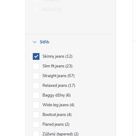
Hnědá
0
Růžová
0
Střih
Skinny jeans
12
Slim fit jeans
23
Straight jeans
57
Relaxed jeans
17
Baggy džíny
6
Wide leg jeans
4
Bootcut jeans
4
Flared jeans
2
Zúžený (tapered)
2