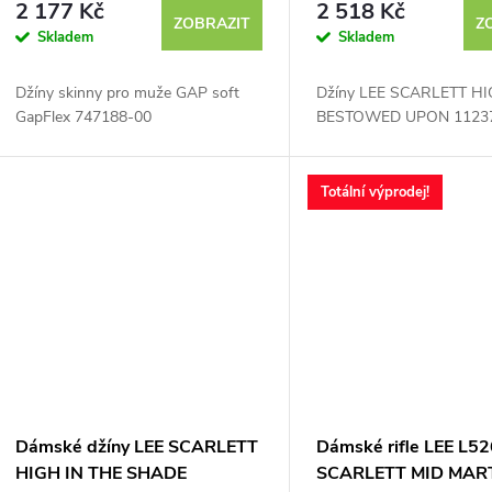
2 177 Kč
2 518 Kč
ZOBRAZIT
Z
Skladem
Skladem
Džíny skinny pro muže GAP soft
Džíny LEE SCARLETT H
GapFlex 747188-00
BESTOWED UPON 1123
Totální výprodej!
Dámské džíny LEE SCARLETT
Dámské rifle LEE L
HIGH IN THE SHADE
SCARLETT MID MA