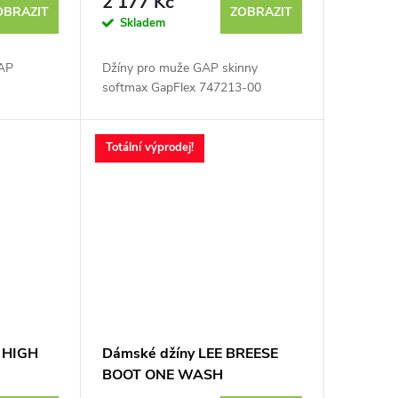
2 177 Kč
OBRAZIT
ZOBRAZIT
Skladem
GAP
Džíny pro muže GAP skinny
softmax GapFlex 747213-00
Totální výprodej!
 HIGH
Dámské džíny LEE BREESE
BOOT ONE WASH
112367526