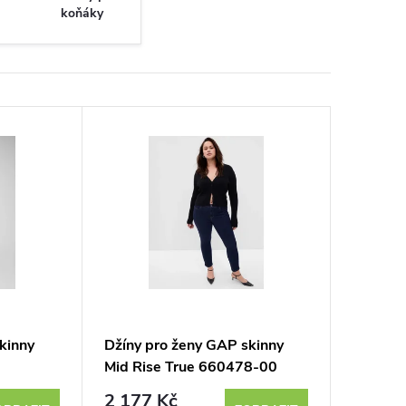
koňáky
kinny
Džíny pro ženy GAP skinny
Mid Rise True 660478-00
2 177 Kč