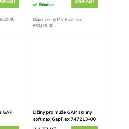
OBRAZIT
ZOBRAZIT
Skladem
03520-00
Džíny skinny Mid Rise True
660478-00
že GAP
Džíny pro muže GAP skinny
softmax GapFlex 747213-00