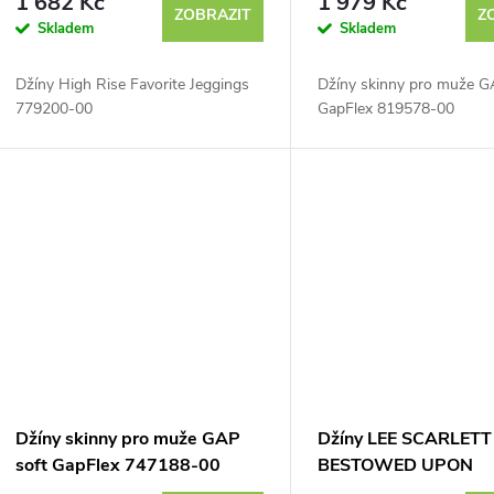
1 682 Kč
1 979 Kč
ZOBRAZIT
Z
Skladem
Skladem
Džíny High Rise Favorite Jeggings
Džíny skinny pro muže 
779200-00
GapFlex 819578-00
Džíny skinny pro muže GAP
Džíny LEE SCARLETT
soft GapFlex 747188-00
BESTOWED UPON
112370898