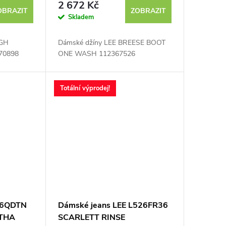
2 672 Kč
OBRAZIT
ZOBRAZIT
Skladem
IGH
Dámské džíny LEE BREESE BOOT
70898
ONE WASH 112367526
Totální výprodej!
526QDTN
Dámské jeans LEE L526FR36
RTHA
SCARLETT RINSE