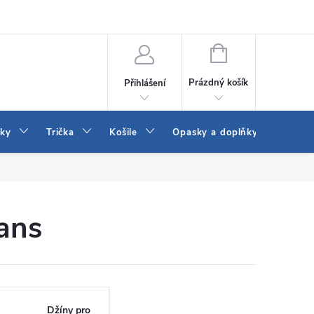
Vrácení a výměna zboží
Reklamace
Jak vybrat džíny Wrangler a
NÁKUPNÍ
KOŠÍK
Prázdný košík
Přihlášení
tky
Trička
Košile
Opasky a doplňky
Šaty
ans
Džíny pro