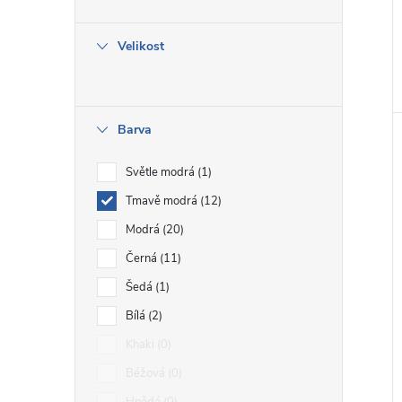
e
Velikost
l
Barva
Světle modrá
1
Tmavě modrá
12
Modrá
20
Černá
11
Šedá
1
Bílá
2
Khaki
0
Béžová
0