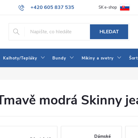
+420 605 837 535
SK e-shop
tba
Obchodní podmínky
Naše prodejna
Blog
Kontakt
info@jeans-shop.cz
HLEDAT
Kalhoty/Tepláky
Bundy
Mikiny a svetry
Šor
Tmavě modrá Skinny je
Dámské