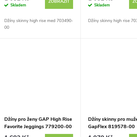
ZOBRAZIT
Z
Skladem
Skladem
o
Džíny skinny high rise med 703490-
Džíny skinny high rise 7
d
00
u
k
t
ů
Džíny pro ženy GAP High Rise
Džíny skinny pro mu
Favorite Jeggings 779200-00
GapFlex 819578-00