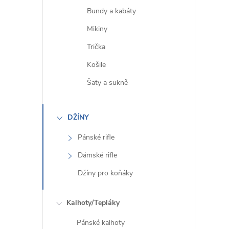
Bundy a kabáty
í
Mikiny
Trička
Košile
r
Šaty a sukně
DŽÍNY
Pánské rifle
Dámské rifle
Džíny pro koňáky
Kalhoty/Tepláky
i
Pánské kalhoty