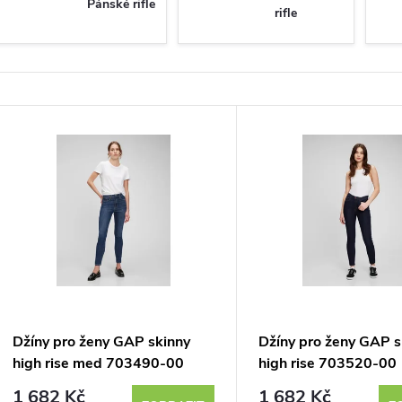
Pánské rifle
rifle
V
ý
p
s
p
Džíny pro ženy GAP skinny
Džíny pro ženy GAP s
high rise med 703490-00
high rise 703520-00
r
1 682 Kč
1 682 Kč