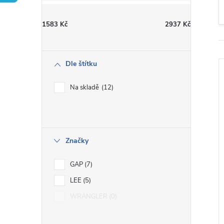
t
1583
Kč
2937
Kč
r
a
Dle štítku
n
Na skladě
12
n
í
i
Značky
p
GAP
7
a
LEE
5
WRANGLER
0
n