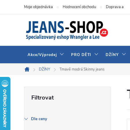
Přejít
Moje objednávka
Hodnocení obchodu
Doprava a pla
na
obsah
Akce/Výprodej
PRO DĚTI
DŽÍNY
DŽÍNY
Tmavě modrá Skinny jeans
Domů
P
o
s
Dle ceny