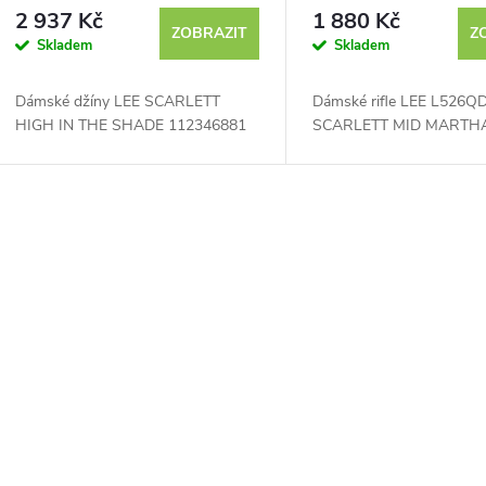
112346881
2 937 Kč
1 880 Kč
ZOBRAZIT
Z
Skladem
Skladem
Dámské džíny LEE SCARLETT
Dámské rifle LEE L526Q
HIGH IN THE SHADE 112346881
SCARLETT MID MARTH
O
v
á
d
a