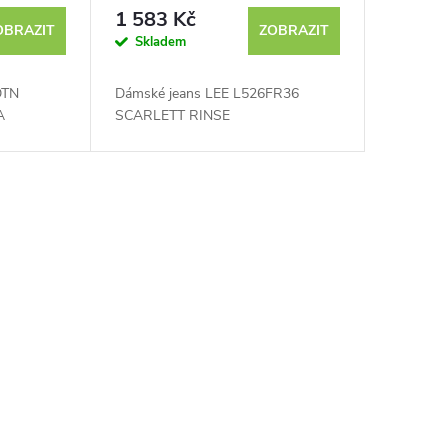
1 583 Kč
OBRAZIT
ZOBRAZIT
Skladem
DTN
Dámské jeans LEE L526FR36
A
SCARLETT RINSE