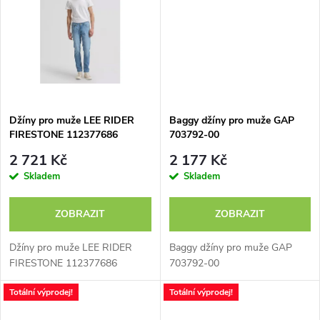
t
t
ů
ů
Džíny pro muže LEE RIDER
Baggy džíny pro muže GAP
FIRESTONE 112377686
703792-00
2 721 Kč
2 177 Kč
Skladem
Skladem
ZOBRAZIT
ZOBRAZIT
Džíny pro muže LEE RIDER
Baggy džíny pro muže GAP
FIRESTONE 112377686
703792-00
Totální výprodej!
Totální výprodej!