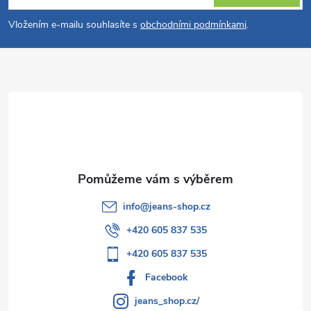
v
p
Vložením e-mailu souhlasíte s
obchodními podmínkami
.
k
a
y
t
v
ý
í
p
i
s
info
@
jeans-shop.cz
u
+420 605 837 535
+420 605 837 535
Facebook
jeans_shop.cz/