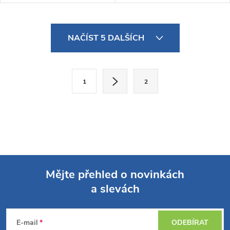
O
NAČÍST 5 DALŠÍCH
v
l
S
1
2
t
á
r
d
á
a
n
k
c
o
í
Mějte přehled o novinkách
v
a slevách
á
Z
p
n
r
á
í
E-mail
ODEBÍRAT