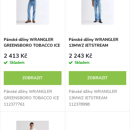
e
p
n
i
í
s
p
Pánské džíny WRANGLER
Pánské džíny WRANGLER
GREENSBORO TOBACCO ICE
13MWZ JETSTREAM
p
112377761
112378998
r
2 413 Kč
2 243 Kč
r
Skladem
Skladem
o
o
ZOBRAZIT
ZOBRAZIT
d
d
Pánské džíny WRANGLER
Pánské džíny WRANGLER
u
GREENSBORO TOBACCO ICE
13MWZ JETSTREAM
112377761
112378998
u
k
k