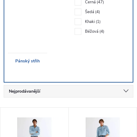
Černá
47
Šedá
4
Khaki
1
Béžová
4
Pánský střih
Ř
Nejprodávanější
a
Nejlevnější
V
Nejdražší
z
ý
Abecedně