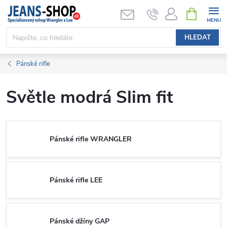
Přejít
NÁKUPNÍ
KOŠÍK
na
obsah
HLEDAT
Pánské rifle
Světle modrá Slim fit
Pánské rifle WRANGLER
Pánské rifle LEE
Pánské džíny GAP