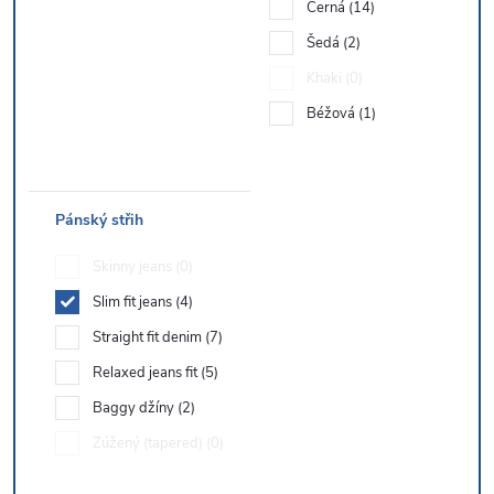
Černá
14
Šedá
2
Khaki
0
Béžová
1
Pánský střih
Skinny jeans
0
Slim fit jeans
4
Straight fit denim
7
Relaxed jeans fit
5
Baggy džíny
2
Zúžený (tapered)
0