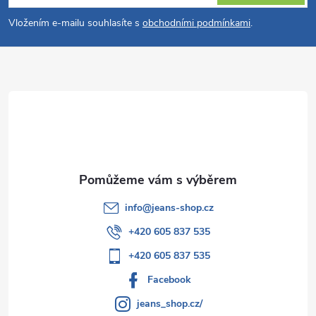
p
í
Vložením e-mailu souhlasíte s
obchodními podmínkami
.
p
a
r
t
v
í
k
y
v
info
@
jeans-shop.cz
ý
+420 605 837 535
p
+420 605 837 535
i
Facebook
s
jeans_shop.cz/