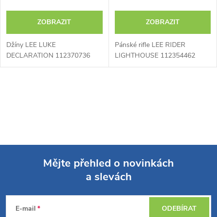
ZOBRAZIT
ZOBRAZIT
Džíny LEE LUKE
Pánské rifle LEE RIDER
DECLARATION 112370736
LIGHTHOUSE 112354462
O
v
l
á
Mějte přehled o novinkách
d
a slevách
Z
a
á
c
E-mail
ODEBÍRAT