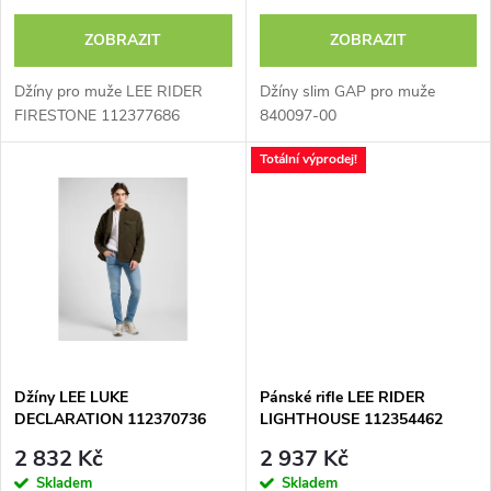
o
o
ZOBRAZIT
ZOBRAZIT
d
d
Džíny pro muže LEE RIDER
Džíny slim GAP pro muže
u
FIRESTONE 112377686
840097-00
u
Totální výprodej!
k
k
t
t
ů
ů
Džíny LEE LUKE
Pánské rifle LEE RIDER
DECLARATION 112370736
LIGHTHOUSE 112354462
2 832 Kč
2 937 Kč
Skladem
Skladem