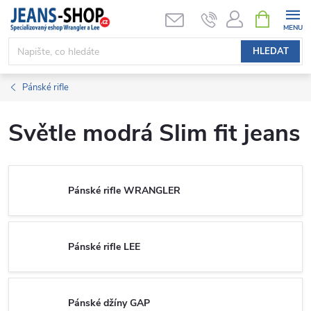
Přejít
NÁKUPNÍ
KOŠÍK
na
obsah
HLEDAT
Pánské rifle
Světle modrá Slim fit jeans
Pánské rifle WRANGLER
Pánské rifle LEE
Pánské džíny GAP