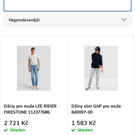
Ř
Nejprodávanější
a
Nejlevnější
V
Nejdražší
z
ý
Abecedně
e
p
n
i
í
s
p
Džíny pro muže LEE RIDER
Džíny slim GAP pro muže
FIRESTONE 112377686
840097-00
p
r
2 721 Kč
1 583 Kč
r
Skladem
Skladem