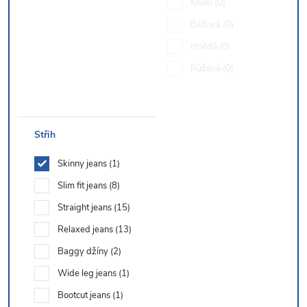
Khaki
0
Béžová
0
Hnědá
0
Růžová
0
Střih
Skinny jeans
1
Slim fit jeans
8
Straight jeans
15
Relaxed jeans
13
Baggy džíny
2
Wide leg jeans
1
Bootcut jeans
1