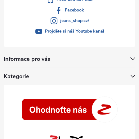
i
Facebook
s
jeans_shop.cz/
u
Projděte si náš Youtube kanál
Informace pro vás
Kategorie