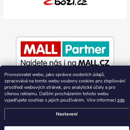
Provozovatel webu, jako správce osobních údajů,
zpracovává na tomto webu soubory cookies pro zlepšování
prostředí webových stránek, pro analytické účely a pro
Copyright 2026
Jeans-Shop.cz
. Všechna práva vyhrazena.
Upravit
cílenou reklamu. Dalším procházením tohoto webu
nastavení cookies
vyjadřujete souhlas s jejich používáním.
Více informací
zde
.
Vytvořil Shoptet
Nastavení