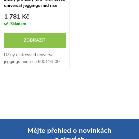
p
universal jeggings mid rise
p
600116-00
r
1 781 Kč
r
Skladem
o
o
ZOBRAZIT
d
d
Džíny distressed universal
u
jeggings mid rise 600116-00
u
k
O
k
t
v
t
ů
l
ů
á
Mějte přehled o novinkách
d