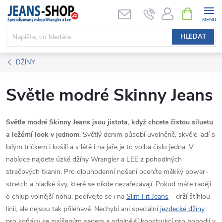
Přejít
NÁKUPNÍ
KOŠÍK
na
obsah
HLEDAT
DŽÍNY
Světle modré Skinny Jeans
Světle modré Skinny Jeans
jsou jistota, když chcete čistou siluetu
a ležérní look v jednom
. Světlý denim působí uvolněně, skvěle ladí s
bílým tričkem i košilí a v létě i na jaře je to volba číslo jedna. V
nabídce najdete úzké džíny Wrangler a LEE z pohodlných
strečových tkanin. Pro dlouhodenní nošení oceníte měkký power-
stretch a hladké švy, které se nikde nezařezávají. Pokud máte raději
o chlup volnější nohu, podívejte se i na
Slim Fit Jeans
– drží štíhlou
linii, ale nejsou tak přiléhavé. Nechybí ani speciální
jezdecké džíny
pro koňáky se zvýšeným sedem a odolnější konstrukcí pro pohodlí v