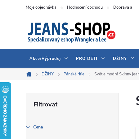
Přejít
Moje objednávka
Hodnocení obchodu
Doprava a pla
na
obsah
Akce/Výprodej
PRO DĚTI
DŽÍNY
DŽÍNY
Pánské rifle
Světle modrá Skinny jea
Domů
P
o
s
Cena