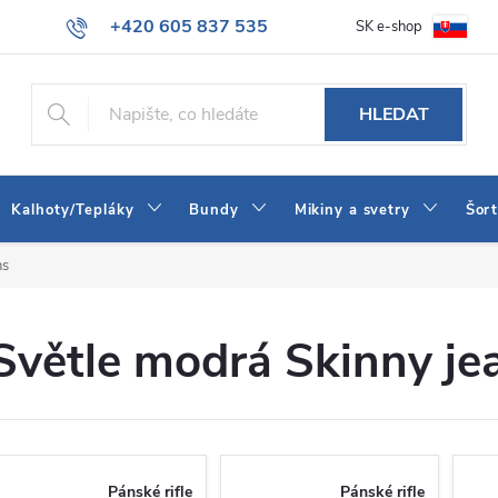
+420 605 837 535
SK e-shop
tba
Obchodní podmínky
Naše prodejna
Blog
Kontakt
info@jeans-shop.cz
HLEDAT
Kalhoty/Tepláky
Bundy
Mikiny a svetry
Šor
ns
Světle modrá Skinny je
Pánské rifle
Pánské rifle