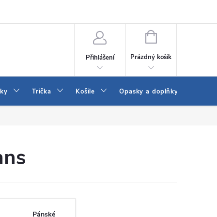
Vrácení a výměna zboží
Reklamace
Jak vybrat džíny Wrangler a
NÁKUPNÍ
KOŠÍK
Prázdný košík
Přihlášení
tky
Trička
Košile
Opasky a doplňky
Šaty
ans
Pánské