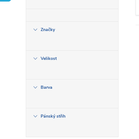
t
r
Značky
a
n
Velikost
n
í
Barva
p
a
Pánský střih
n