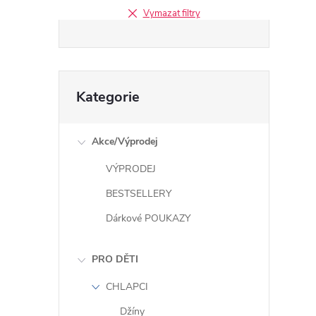
e
Vymazat filtry
l
Přeskočit
Kategorie
kategorie
Akce/Výprodej
VÝPRODEJ
BESTSELLERY
Dárkové POUKAZY
PRO DĚTI
CHLAPCI
Džíny