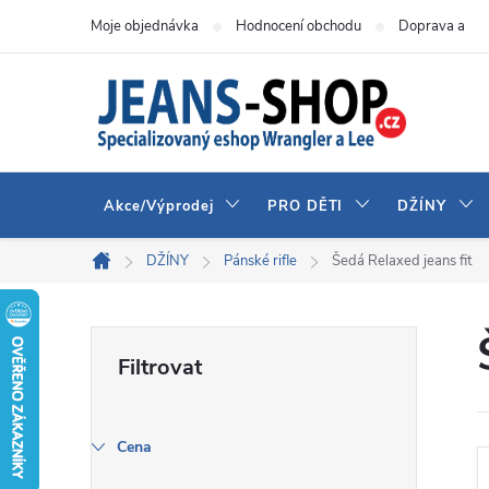
Přejít
Moje objednávka
Hodnocení obchodu
Doprava a pla
na
obsah
Akce/Výprodej
PRO DĚTI
DŽÍNY
DŽÍNY
Pánské rifle
Šedá Relaxed jeans fit
Domů
P
o
s
Cena