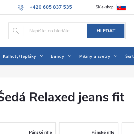
+420 605 837 535
SK e-shop
tba
Obchodní podmínky
Naše prodejna
Blog
Kontakt
info@jeans-shop.cz
HLEDAT
Kalhoty/Tepláky
Bundy
Mikiny a svetry
Šor
Šedá Relaxed jeans fit
Pánské rifle
Pánské rifle