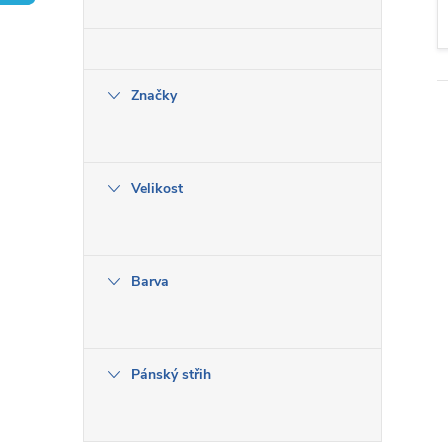
t
r
Značky
a
n
Velikost
n
í
Barva
p
a
Pánský střih
n