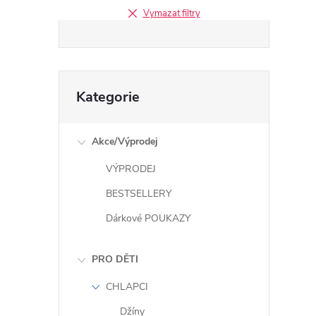
e
Vymazat filtry
l
Přeskočit
Kategorie
kategorie
Akce/Výprodej
VÝPRODEJ
BESTSELLERY
Dárkové POUKAZY
PRO DĚTI
CHLAPCI
Džíny