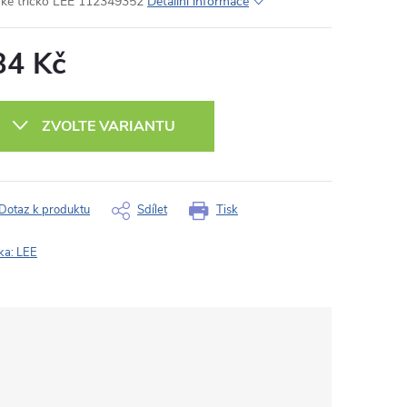
ké tričko LEE 112349352
Detailní informace
34 Kč
ná
:
ZVOLTE VARIANTU
Dotaz k produktu
Sdílet
Tisk
ka:
LEE