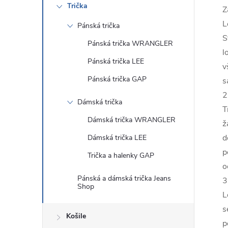
Trička
Z
L
Pánská trička
S
Pánská trička WRANGLER
l
Pánská trička LEE
v
Pánská trička GAP
s
2
Dámská trička
T
Dámská trička WRANGLER
ž
d
Dámská trička LEE
p
Trička a halenky GAP
o
Pánská a dámská trička Jeans
3
Shop
L
s
Košile
p