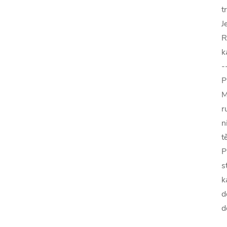
t
J
R
k
-
P
M
r
n
t
P
s
k
d
d