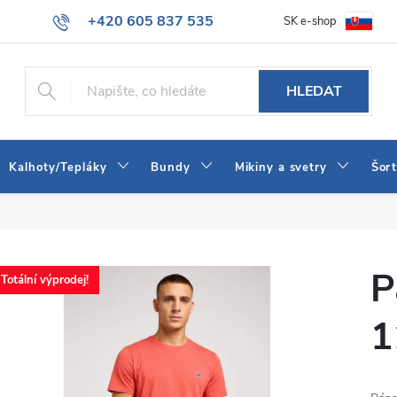
+420 605 837 535
SK e-shop
tba
Obchodní podmínky
Naše prodejna
Blog
Kontakt
info@jeans-shop.cz
HLEDAT
Kalhoty/Tepláky
Bundy
Mikiny a svetry
Šor
P
Totální výprodej!
1