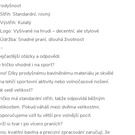
rodyšnost
 Střih: Standardní, rovný
 Výstřih: Kulatý
 Logo: Vyšívané na hrudi – decentní, ale stylové
 Údržba: Snadné praní, dlouhá životnost
--
ejčastější otázky a odpovědi:
e tričko vhodné i na sport?
no! Díky prodyšnému bavlněnému materiálu je skvělé
 na lehčí sportovní aktivity nebo volnočasové nošení.
ak sedí velikost?
ričko má standardní střih, takže odpovídá běžným
elikostem. Pokud váháš mezi dvěma velikostmi,
oporučujeme vzít tu větší pro volnější pocit.
rží si tvar i po vícero praních?
no, kvalitní bavlna a precizní zpracování zaručují, že