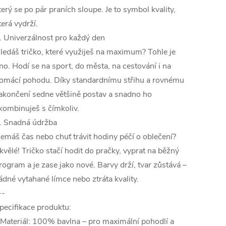
terý se po pár praních sloupe. Je to symbol kvality,
terá vydrží.
. Univerzálnost pro každý den
ledáš tričko, které využiješ na maximum? Tohle je
no. Hodí se na sport, do města, na cestování i na
omácí pohodu. Díky standardnímu střihu a rovnému
akončení sedne většině postav a snadno ho
kombinuješ s čímkoliv.
. Snadná údržba
emáš čas nebo chuť trávit hodiny péčí o oblečení?
kvělé! Tričko stačí hodit do pračky, vyprat na běžný
rogram a je zase jako nové. Barvy drží, tvar zůstává –
ádné vytahané límce nebo ztráta kvality.
--
pecifikace produktu:
 Materiál: 100% bavlna – pro maximální pohodlí a