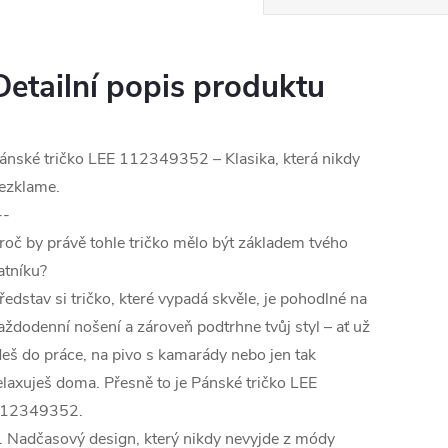
Detailní popis produktu
ánské tričko LEE 112349352 – Klasika, která nikdy
ezklame.
--
roč by právě tohle tričko mělo být základem tvého
atníku?
ředstav si tričko, které vypadá skvěle, je pohodlné na
aždodenní nošení a zároveň podtrhne tvůj styl – ať už
deš do práce, na pivo s kamarády nebo jen tak
elaxuješ doma. Přesně to je Pánské tričko LEE
12349352.
. Nadčasový design, který nikdy nevyjde z módy