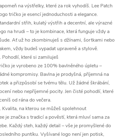
apomeň na výstřelky, které za rok vyhodíš. Lee Patch
ogo tričko je esencí jednoduchosti a elegance.
tandardní střih, kulatý výstřih a decentní, ale výrazné
ogo na hrudi – to je kombinace, která funguje vždy a
šude. Ať už ho zkombinuješ s džínami, šortkami nebo
akem, vždy budeš vypadat upraveně a stylově.
. Pohodlí, které si zamiluješ
ričko je vyrobeno ze 100% bavlněného úpletu –
ádné kompromisy. Bavlna je prodyšná, příjemná na
otek a přizpůsobí se tvému tělu. Už žádné škrábání,
ocení nebo nepříjemné pocity. Jen čisté pohodlí, které
ceníš od rána do večera.
. Kvalita, na kterou se můžeš spolehnout
ee je značka s tradicí a pověstí, která mluví sama za
ebe. Každý steh, každý detail – vše je promyšlené do
osledního puntíku. Vyšívané logo není jen potisk,