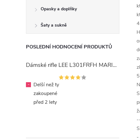
k
Opasky a doplňky
k
4
Šaty a sukně
H
o
POSLEDNÍ HODNOCENÍ PRODUKTŮ
d
z
Dámské rifle LEE L301FRFH MARION STRAIGHT RINSE
z
5
-
Delší než ty
N
zakoupené
S
před 2 lety
p
ž
-
S
-