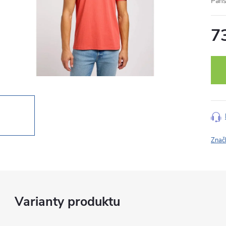
Páns
7
Měr
cena
Znač