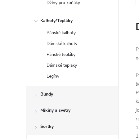
Džíny pro koňáky
Kalhoty/Tepláky
Pánské kalhoty
Dámské kalhoty
P
Pánské tepláky
n
Dámské tepláky
-
P
Legíny
š
P
Bundy
k
j
Mikiny a svetry
r
Šortky
1
1