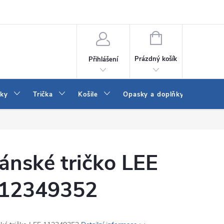
Vrácení a výměna zboží
Reklamace
Jak vybrat džíny Wrangler a
NÁKUPNÍ
KOŠÍK
Prázdný košík
Přihlášení
tky
Trička
Košile
Opasky a doplňky
Šaty
ánské tričko LEE
12349352