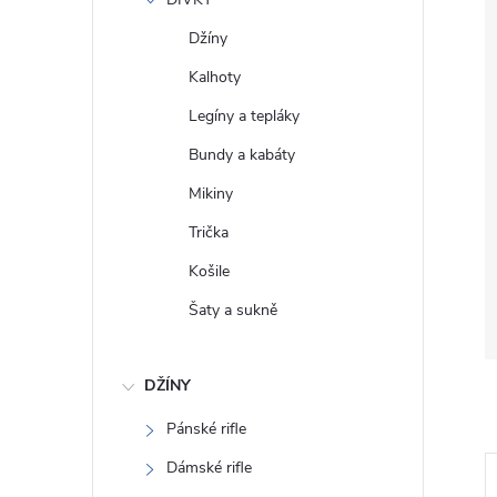
e
Džíny
l
Kalhoty
Legíny a tepláky
Bundy a kabáty
Mikiny
Trička
Košile
Šaty a sukně
DŽÍNY
Pánské rifle
Dámské rifle