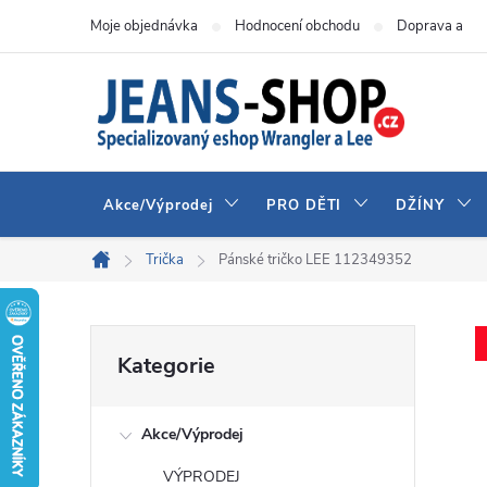
Přejít
Moje objednávka
Hodnocení obchodu
Doprava a pla
na
obsah
Akce/Výprodej
PRO DĚTI
DŽÍNY
Trička
Pánské tričko LEE 112349352
Domů
P
Přeskočit
Kategorie
kategorie
o
Akce/Výprodej
s
VÝPRODEJ