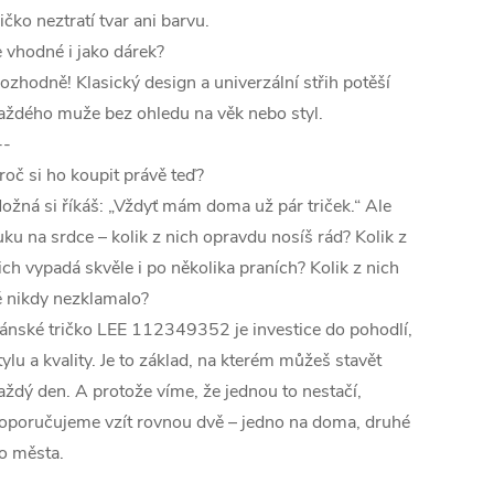
ričko neztratí tvar ani barvu.
e vhodné i jako dárek?
ozhodně! Klasický design a univerzální střih potěší
aždého muže bez ohledu na věk nebo styl.
--
roč si ho koupit právě teď?
ožná si říkáš: „Vždyť mám doma už pár triček.“ Ale
uku na srdce – kolik z nich opravdu nosíš rád? Kolik z
ich vypadá skvěle i po několika praních? Kolik z nich
ě nikdy nezklamalo?
ánské tričko LEE 112349352 je investice do pohodlí,
tylu a kvality. Je to základ, na kterém můžeš stavět
aždý den. A protože víme, že jednou to nestačí,
oporučujeme vzít rovnou dvě – jedno na doma, druhé
o města.