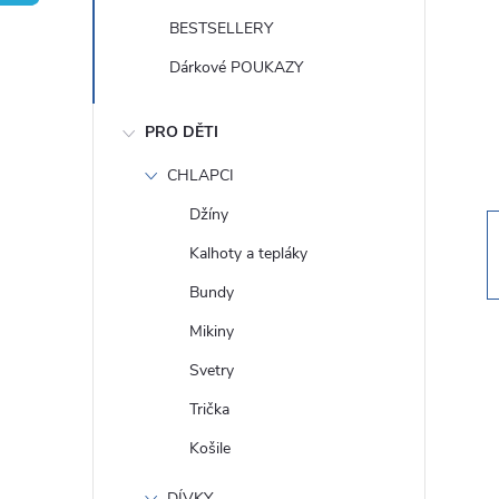
t
BESTSELLERY
r
Dárkové POUKAZY
a
PRO DĚTI
n
CHLAPCI
Džíny
n
Kalhoty a tepláky
í
Bundy
Mikiny
p
Svetry
a
Trička
Košile
n
DÍVKY