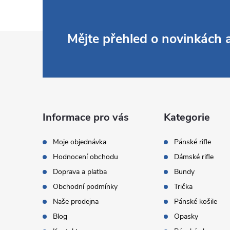
Z
Mějte přehled o novinkách
á
p
a
Informace pro vás
Kategorie
t
Moje objednávka
Pánské rifle
Hodnocení obchodu
Dámské rifle
í
Doprava a platba
Bundy
Obchodní podmínky
Trička
Naše prodejna
Pánské košile
Blog
Opasky