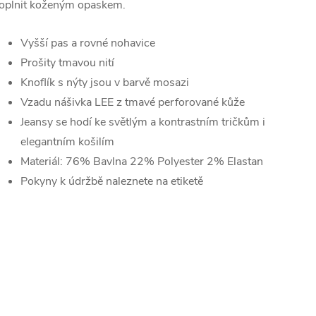
oplnit koženým opaskem.
Vyšší pas a rovné nohavice
Prošity tmavou nití
Knoflík s nýty jsou v barvě mosazi
Vzadu nášivka LEE z tmavé perforované kůže
Jeansy se hodí ke světlým a kontrastním tričkům i
elegantním košilím
Materiál:
76% Bavlna 22% Polyester 2% Elastan
Pokyny k údržbě naleznete na etiketě