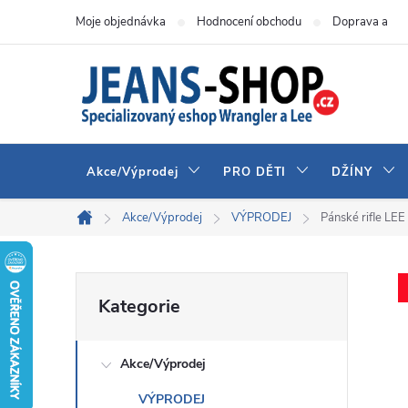
Přejít
Moje objednávka
Hodnocení obchodu
Doprava a pla
na
obsah
Akce/Výprodej
PRO DĚTI
DŽÍNY
Akce/Výprodej
VÝPRODEJ
Pánské rifle L
Domů
P
Přeskočit
Kategorie
kategorie
o
Akce/Výprodej
s
VÝPRODEJ