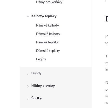
Džíny pro koňáky
Kalhoty/Tepláky
Pánské kalhoty
Dámské kalhoty
P
Pánské tepláky
v
Dámské tepláky
T
Legíny
m
k
Bundy
D
Mikiny a svetry
p
k
Šortky
s