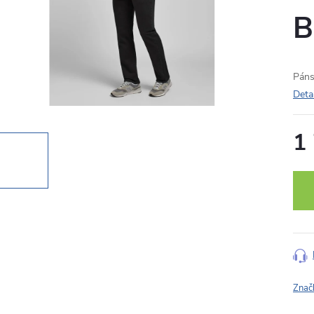
B
Páns
Deta
1
Měr
cena
Znač