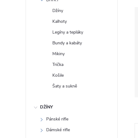
e
Džíny
l
Kalhoty
Legíny a tepláky
Bundy a kabáty
Mikiny
Trička
Košile
Šaty a sukně
DŽÍNY
Pánské rifle
Dámské rifle