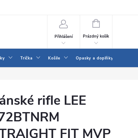
Vrácení a výměna zboží
Reklamace
Jak vybrat džíny Wrangler a
NÁKUPNÍ
KOŠÍK
Prázdný košík
Přihlášení
tky
Trička
Košile
Opasky a doplňky
Šaty
ánské rifle LEE
72BTNRM
TRAIGHT FIT MVP