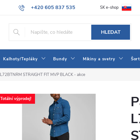
+420 605 837 535
SK e-shop
tba
Obchodní podmínky
Naše prodejna
Blog
Kontakt
info@jeans-shop.cz
HLEDAT
Kalhoty/Tepláky
Bundy
Mikiny a svetry
Šor
EE L72BTNRM STRAIGHT FIT MVP BLACK - akce
P
Totální výprodej!
L
S