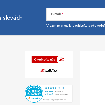
E-mail
a slevách
Vložením e-mailu souhlasíte s
obchodní