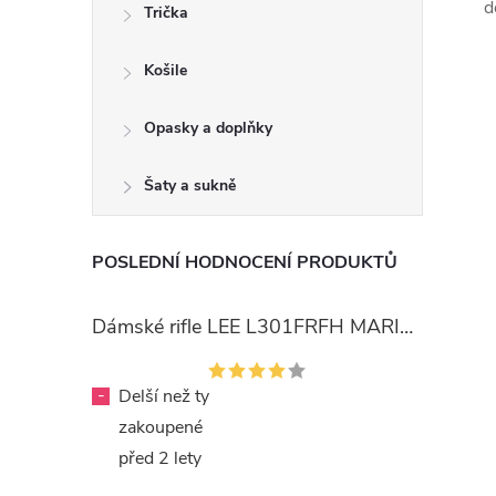
d
Trička
Košile
Opasky a doplňky
Šaty a sukně
POSLEDNÍ HODNOCENÍ PRODUKTŮ
Dámské rifle LEE L301FRFH MARION STRAIGHT RINSE
-
Delší než ty
zakoupené
před 2 lety