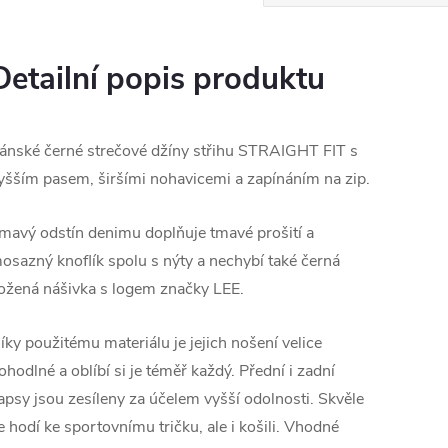
Detailní popis produktu
ánské černé strečové džíny střihu STRAIGHT FIT s
yšším pasem, širšími nohavicemi a zapínáním na zip.
mavý odstín denimu doplňuje tmavé prošití a
osazný knoflík spolu s nýty a nechybí také černá
ožená nášivka s logem značky LEE.
íky použitému materiálu je jejich nošení velice
ohodlné a oblíbí si je téměř každý. Přední i zadní
apsy jsou zesíleny za účelem vyšší odolnosti. Skvěle
e hodí ke sportovnímu tričku, ale i košili. Vhodné