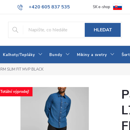
+420 605 837 535
SK e-shop
tba
Obchodní podmínky
Naše prodejna
Blog
Kontakt
info@jeans-shop.cz
HLEDAT
Kalhoty/Tepláky
Bundy
Mikiny a svetry
Šor
TNRM SLIM FIT MVP BLACK
P
Totální výprodej!
L
F