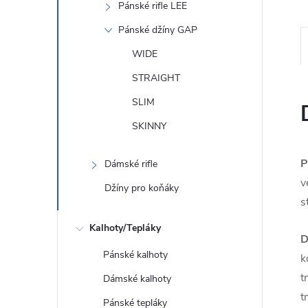
Pánské rifle LEE
Pánské džíny GAP
WIDE
STRAIGHT
SLIM
SKINNY
P
Dámské rifle
v
Džíny pro koňáky
s
Kalhoty/Tepláky
D
Pánské kalhoty
k
t
Dámské kalhoty
t
Pánské tepláky