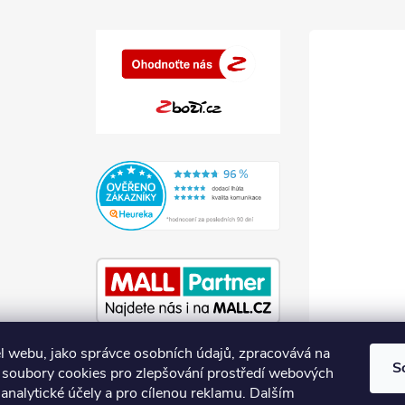
l webu, jako správce osobních údajů, zpracovává na
S
soubory cookies pro zlepšování prostředí webových
 analytické účely a pro cílenou reklamu. Dalším