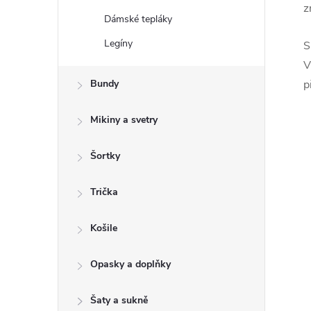
z
Dámské tepláky
Legíny
S
V
Bundy
p
Mikiny a svetry
Šortky
Trička
Košile
Opasky a doplňky
Šaty a sukně