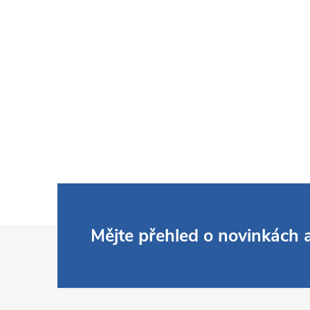
Z
Mějte přehled o novinkách
á