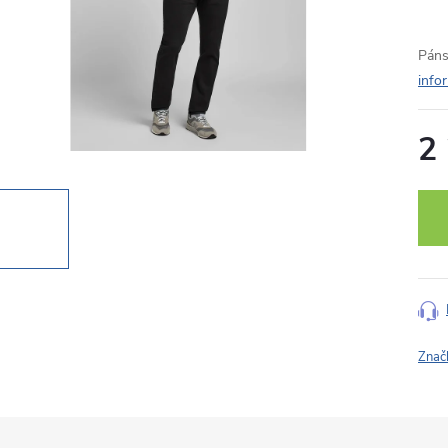
Páns
info
2
Měr
cena
Znač