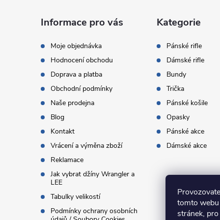
p
a
Informace pro vás
Kategorie
t
Moje objednávka
Pánské rifle
Hodnocení obchodu
Dámské rifle
í
Doprava a platba
Bundy
Obchodní podmínky
Trička
Naše prodejna
Pánské košile
Blog
Opasky
Kontakt
Pánské akce
Vrácení a výměna zboží
Dámské akce
Reklamace
Jak vybrat džíny Wrangler a
LEE
Provozovate
Tabulky velikostí
tomto webu 
Podmínky ochrany osobních
stránek, pro
údajů / Soubory Cookies