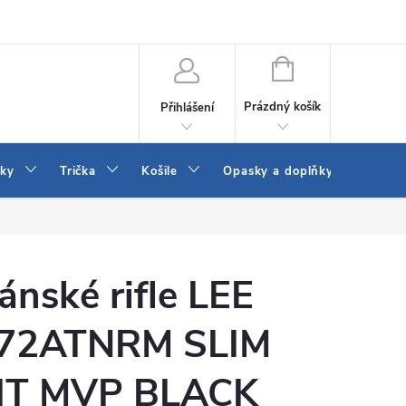
Vrácení a výměna zboží
Reklamace
Jak vybrat džíny Wrangler a
NÁKUPNÍ
KOŠÍK
Prázdný košík
Přihlášení
tky
Trička
Košile
Opasky a doplňky
Šaty
ánské rifle LEE
72ATNRM SLIM
IT MVP BLACK