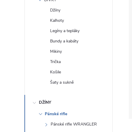
e
Džíny
l
Kalhoty
Legíny a tepláky
Bundy a kabáty
Mikiny
Trička
Košile
Šaty a sukně
DŽÍNY
Pánské rifle
Pánské rifle WRANGLER