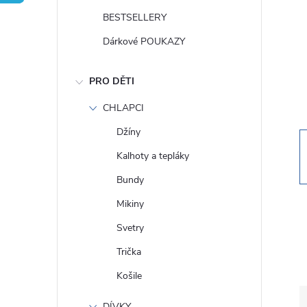
t
BESTSELLERY
r
Dárkové POUKAZY
a
PRO DĚTI
n
CHLAPCI
Džíny
n
Kalhoty a tepláky
í
Bundy
Mikiny
p
Svetry
a
Trička
Košile
n
DÍVKY