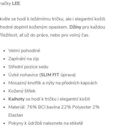
načky
LEE
.
kvěle se hodí k ležérnímu tričku, ale i elegantní košili.
hodné doplnit koženým opaskem.
Džíny
pro každou
říležitost, ať už do práce, nebo pro volný čas.
Velmi pohodlné
Zapínání na zip
Střední pozice sedu
Úzké nohavice (
SLIM FIT
úprava)
Mosazný knoflík a nýty na předních kapsách
Kožený štítek
Kalhoty
se hodí k tričku i elegantní košili
Materiál:
76% BCI bavlna 22% Polyester 2%
Elastan
Pokyny k údržbě naleznete na etiketě