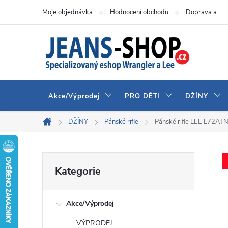
Přejít
Moje objednávka
Hodnocení obchodu
Doprava a pla
na
obsah
Akce/Výprodej
PRO DĚTI
DŽÍNY
DŽÍNY
Pánské rifle
Pánské rifle LEE L72A
Domů
P
Přeskočit
Kategorie
kategorie
o
Akce/Výprodej
s
VÝPRODEJ