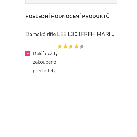
POSLEDNÍ HODNOCENÍ PRODUKTŮ
Dámské rifle LEE L301FRFH MARION STRAIGHT RINSE
-
Delší než ty
zakoupené
před 2 lety