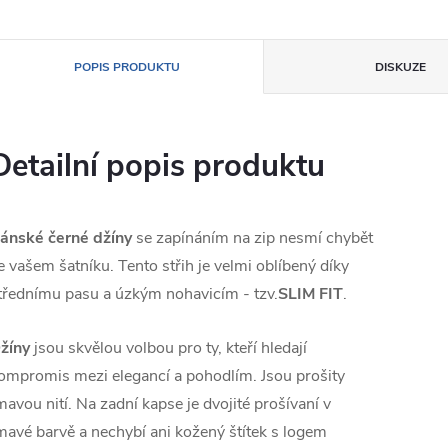
POPIS PRODUKTU
DISKUZE
Detailní popis produktu
ánské černé džíny
se zapínáním na zip nesmí chybět
e vašem šatníku. Tento střih je velmi oblíbený díky
třednímu pasu a úzkým nohavicím - tzv.
SLIM FIT
.
žíny
jsou skvělou volbou pro ty, kteří hledají
ompromis mezi elegancí a pohodlím. Jsou prošity
mavou nití. Na zadní kapse je dvojité prošívaní v
mavé barvě a nechybí ani kožený štítek s logem