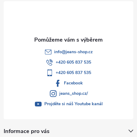
t
í
info
@
jeans-shop.cz
+420 605 837 535
+420 605 837 535
Facebook
jeans_shop.cz/
Projděte si náš Youtube kanál
Informace pro vás