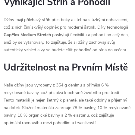
Vynikající Střih a Pohodlí
Džíny mají přiléhavý střih přes boky a stehna s úzkými nohavicemi,
což z nich činí skvělý doplněk pro moderní šatník. Díky
technologii
GapFlex Medium Stretch
poskytují flexibilitu a pohodlí po celý den,
aniž by se vytahovaly. To zajišťuje, že si džíny zachovají svůj
autentický vzhled a vy se budete cítit pohodlně od rána do večera.
Udržitelnost na Prvním Místě
Naše džíny jsou vyrobeny z 354 g denimu s příměsí 6 %
recyklované bavlny, což přispívá k ochraně životního prostředí.
Tento materiál je nejen šetrný k planetě, ale také odolný a příjemný
na dotek. Složení materiálu zahrnuje 78 % bavlny, 10 % recyklované
bavlny, 10 % organické bavlny a 2 % elastanu, což zajišťuje
optimální rovnováhu mezi pohodlím a trvanlivostí.