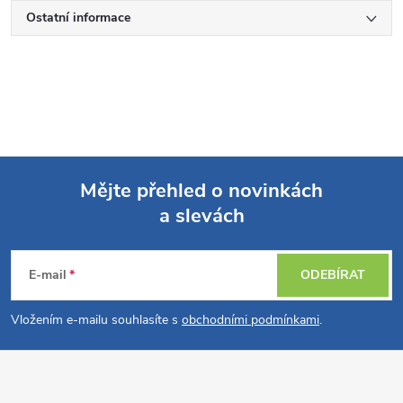
Ostatní informace
Mějte přehled o novinkách
a slevách
Z
á
E-mail
ODEBÍRAT
p
Vložením e-mailu souhlasíte s
obchodními podmínkami
.
a