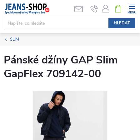
Přejít
NÁKUPNÍ
KOŠÍK
na
obsah
HLEDAT
SLIM
Pánské džíny GAP Slim
GapFlex 709142-00