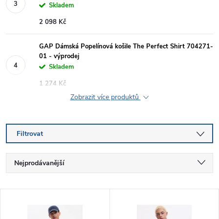
Skladem
2 098 Kč
GAP Dámská Popelínová košile The Perfect Shirt 704271-
01 - výprodej
Skladem
1 274 Kč
Zobrazit více produktů
Filtrovat
Ř
Nejprodávanější
a
Nejlevnější
V
Nejdražší
z