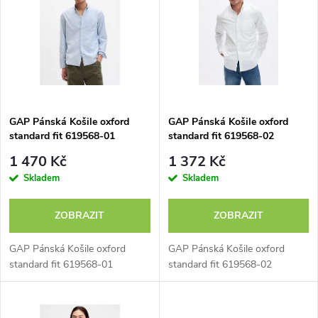
ý
Abecedně
e
p
n
i
í
s
p
GAP Pánská Košile oxford
GAP Pánská Košile oxford
standard fit 619568-01
standard fit 619568-02
p
r
1 470 Kč
1 372 Kč
r
Skladem
Skladem
o
o
ZOBRAZIT
ZOBRAZIT
d
d
GAP Pánská Košile oxford
GAP Pánská Košile oxford
u
standard fit 619568-01
standard fit 619568-02
u
k