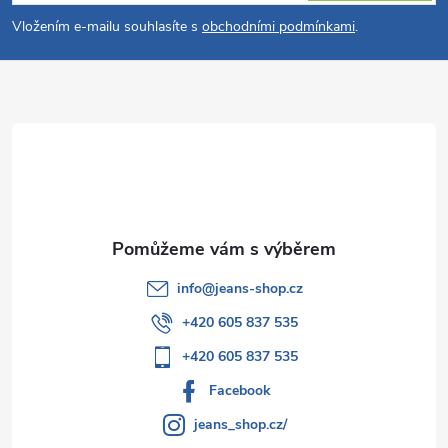
v
p
Vložením e-mailu souhlasíte s
obchodními podmínkami
.
k
a
y
t
v
ý
í
p
i
s
info
@
jeans-shop.cz
u
+420 605 837 535
+420 605 837 535
Facebook
jeans_shop.cz/