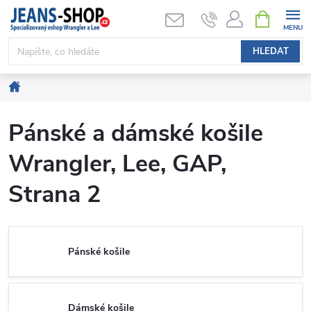
Přejít
NÁKUPNÍ
KOŠÍK
na
obsah
HLEDAT
Domů
Pánské a dámské košile
Wrangler, Lee, GAP
,
Strana 2
Pánské košile
Dámské košile