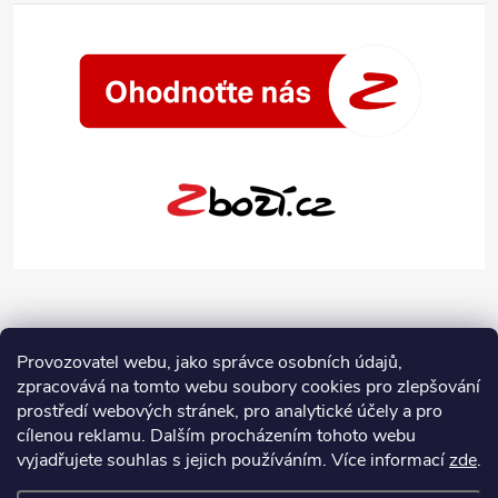
Provozovatel webu, jako správce osobních údajů,
zpracovává na tomto webu soubory cookies pro zlepšování
prostředí webových stránek, pro analytické účely a pro
cílenou reklamu. Dalším procházením tohoto webu
vyjadřujete souhlas s jejich používáním.
Více informací
zde
.