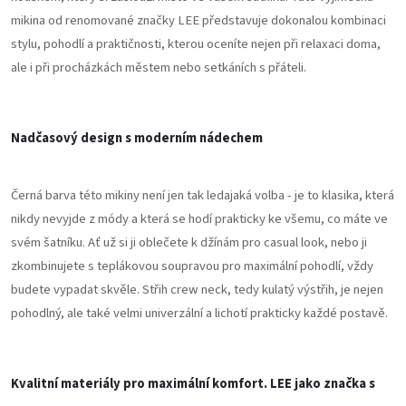
mikina od renomované značky LEE představuje dokonalou kombinaci
stylu, pohodlí a praktičnosti, kterou oceníte nejen při relaxaci doma,
ale i při procházkách městem nebo setkáních s přáteli.
Nadčasový design s moderním nádechem
Černá barva této mikiny není jen tak ledajaká volba - je to klasika, která
nikdy nevyjde z módy a která se hodí prakticky ke všemu, co máte ve
svém šatníku. Ať už si ji oblečete k džínám pro casual look, nebo ji
zkombinujete s teplákovou soupravou pro maximální pohodlí, vždy
budete vypadat skvěle. Střih crew neck, tedy kulatý výstřih, je nejen
pohodlný, ale také velmi univerzální a lichotí prakticky každé postavě.
Kvalitní materiály pro maximální komfort.
LEE jako značka s