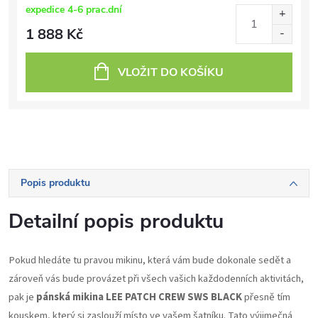
expedice 4-6 prac.dní
1 888 Kč
VLOŽIT DO KOŠÍKU
Popis produktu
Detailní popis produktu
Pokud hledáte tu pravou mikinu, která vám bude dokonale sedět a
zároveň vás bude provázet při všech vašich každodenních aktivitách,
pak je
pánská mikina LEE PATCH CREW SWS BLACK
přesně tím
kouskem, který si zaslouží místo ve vašem šatníku. Tato výjimečná