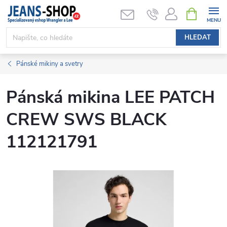
Přejít
NÁKUPNÍ
KOŠÍK
na
obsah
HLEDAT
Pánské mikiny a svetry
Pánská mikina LEE PATCH
CREW SWS BLACK
112121791