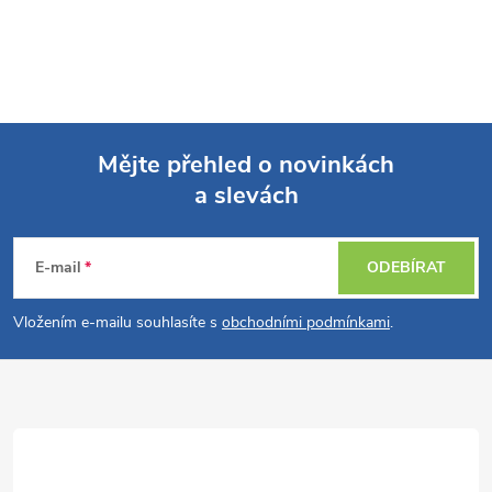
Mějte přehled o novinkách
a slevách
Z
á
E-mail
ODEBÍRAT
p
Vložením e-mailu souhlasíte s
obchodními podmínkami
.
a
t
í