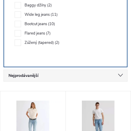
Baggy džíny
2
Wide leg jeans
11
Bootcut jeans
10
Flared jeans
7
Zúžený (tapered)
2
Ř
Nejprodávanější
a
Nejlevnější
V
Nejdražší
z
ý
Abecedně
e
p