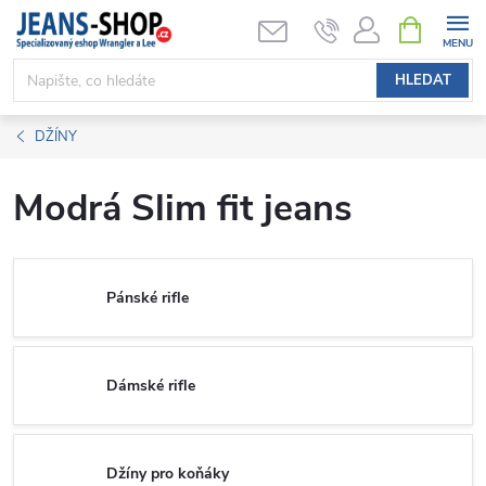
Přejít
NÁKUPNÍ
KOŠÍK
na
obsah
HLEDAT
DŽÍNY
Modrá Slim fit jeans
Pánské rifle
Dámské rifle
Džíny pro koňáky