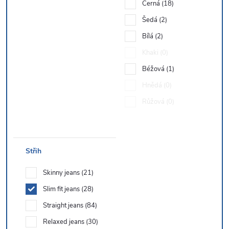
Černá
18
Šedá
2
Bílá
2
Khaki
0
Béžová
1
Hnědá
0
Růžová
0
Střih
Skinny jeans
21
Slim fit jeans
28
Straight jeans
84
Relaxed jeans
30