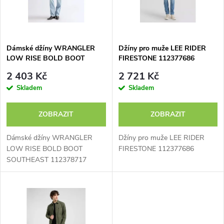
n
i
í
s
p
Dámské džíny WRANGLER
Džíny pro muže LEE RIDER
LOW RISE BOLD BOOT
FIRESTONE 112377686
p
SOUTHEAST 112378717
r
2 403 Kč
2 721 Kč
r
Skladem
Skladem
o
o
ZOBRAZIT
ZOBRAZIT
d
d
Dámské džíny WRANGLER
Džíny pro muže LEE RIDER
u
LOW RISE BOLD BOOT
FIRESTONE 112377686
SOUTHEAST 112378717
u
k
k
t
t