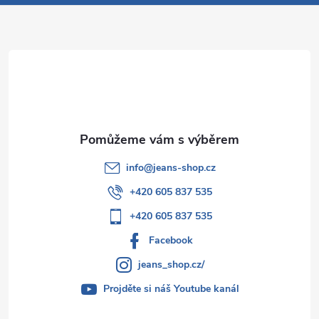
a
y
t
v
ý
í
p
i
s
info
@
jeans-shop.cz
u
+420 605 837 535
+420 605 837 535
Facebook
jeans_shop.cz/
Projděte si náš Youtube kanál