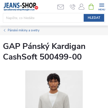
Přejít
NÁKUPNÍ
KOŠÍK
na
obsah
HLEDAT
Pánské mikiny a svetry
GAP Pánský Kardigan
CashSoft 500499-00