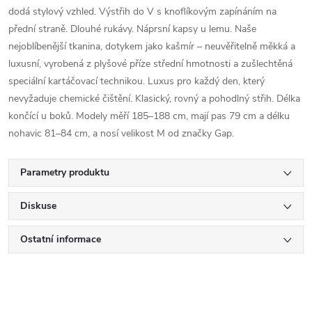
dodá stylový vzhled. Výstřih do V s knoflíkovým zapínáním na
přední straně. Dlouhé rukávy. Náprsní kapsy u lemu. Naše
nejoblíbenější tkanina, dotykem jako kašmír – neuvěřitelně měkká a
luxusní, vyrobená z plyšové příze střední hmotnosti a zušlechtěná
speciální kartáčovací technikou. Luxus pro každý den, který
nevyžaduje chemické čištění. Klasický, rovný a pohodlný střih. Délka
končící u boků. Modely měří 185–188 cm, mají pas 79 cm a délku
nohavic 81–84 cm, a nosí velikost M od značky Gap.
Parametry produktu
Diskuse
Ostatní informace