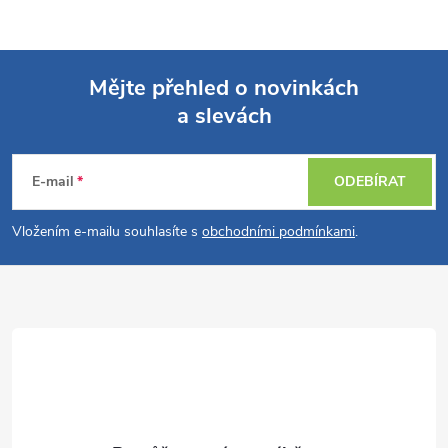
Mějte přehled o novinkách
a slevách
Z
á
E-mail
ODEBÍRAT
p
Vložením e-mailu souhlasíte s
obchodními podmínkami
.
a
t
í