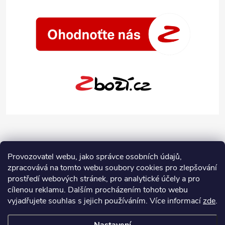
Provozovatel webu, jako správce osobních údajů,
zpracovává na tomto webu soubory cookies pro zlepšování
prostředí webových stránek, pro analytické účely a pro
cílenou reklamu. Dalším procházením tohoto webu
vyjadřujete souhlas s jejich používáním.
Více informací
zde
.