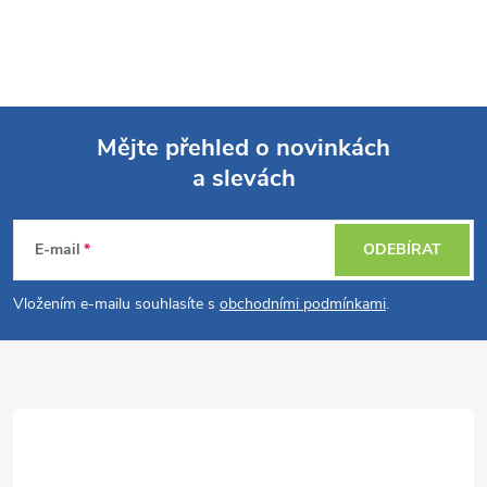
Mějte přehled o novinkách
a slevách
Z
á
E-mail
ODEBÍRAT
p
Vložením e-mailu souhlasíte s
obchodními podmínkami
.
a
t
í