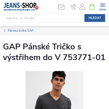
Přejít
NÁKUPNÍ
KOŠÍK
na
obsah
HLEDAT
Pánská trička GAP
GAP Pánské Tričko s
výstřihem do V 753771-01