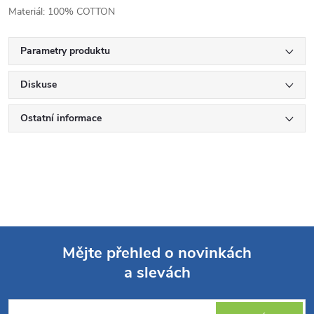
Materiál: 100% COTTON
Parametry produktu
Diskuse
Ostatní informace
Mějte přehled o novinkách
a slevách
Z