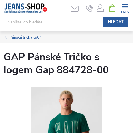
Přejít
NÁKUPNÍ
KOŠÍK
na
obsah
HLEDAT
Pánská trička GAP
GAP Pánské Tričko s
logem Gap 884728-00