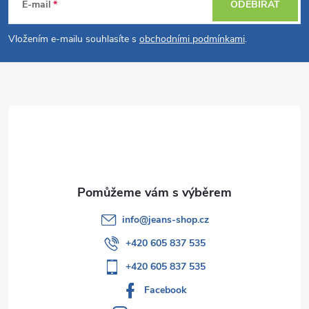
á
E-mail
ODEBÍRAT
p
Vložením e-mailu souhlasíte s
obchodními podmínkami
.
a
t
í
info
@
jeans-shop.cz
+420 605 837 535
+420 605 837 535
Facebook