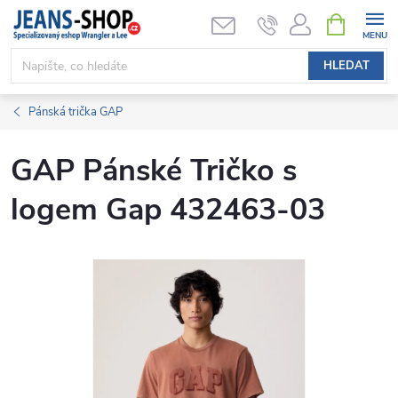
Přejít
NÁKUPNÍ
KOŠÍK
na
obsah
HLEDAT
Pánská trička GAP
GAP Pánské Tričko s
logem Gap 432463-03