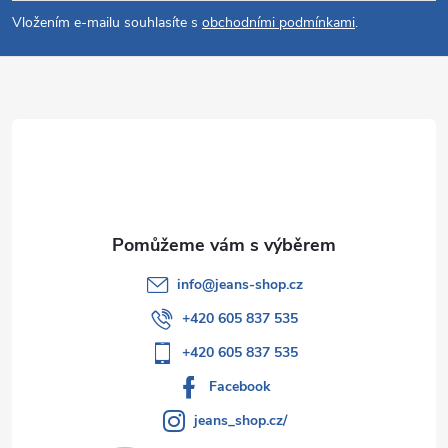
p
Vložením e-mailu souhlasíte s
obchodními podmínkami
.
a
t
í
info
@
jeans-shop.cz
+420 605 837 535
+420 605 837 535
Facebook
jeans_shop.cz/