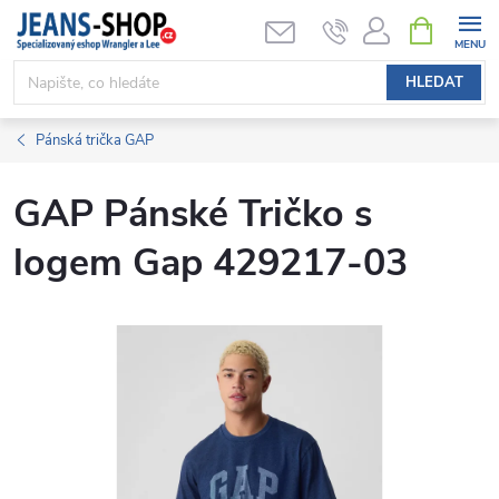
Přejít
NÁKUPNÍ
KOŠÍK
na
obsah
HLEDAT
Pánská trička GAP
GAP Pánské Tričko s
logem Gap 429217-03