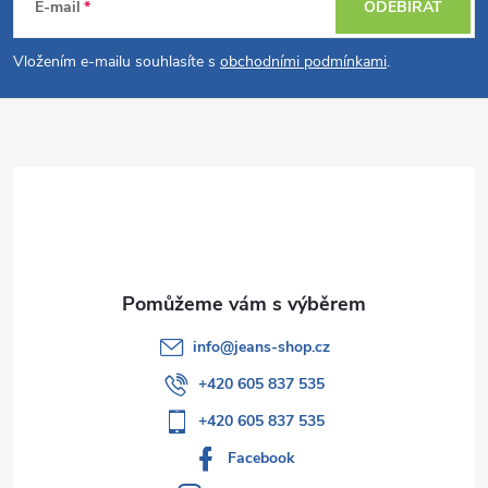
á
E-mail
ODEBÍRAT
p
Vložením e-mailu souhlasíte s
obchodními podmínkami
.
a
t
í
info
@
jeans-shop.cz
+420 605 837 535
+420 605 837 535
Facebook