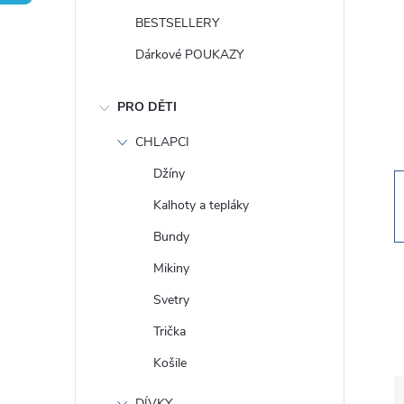
t
BESTSELLERY
r
Dárkové POUKAZY
a
PRO DĚTI
n
CHLAPCI
Džíny
n
Kalhoty a tepláky
í
Bundy
Mikiny
p
Svetry
a
Trička
Košile
n
DÍVKY