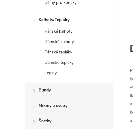
Džíny pro koňáky
Kalhoty/Tepláky
Pánské kalhoty
Dámské kalhoty
Pánské tepláky
Dámské tepláky
P
Legíny
k
v
Bundy
I
a
Mikiny a svetry
k
a
Šortky