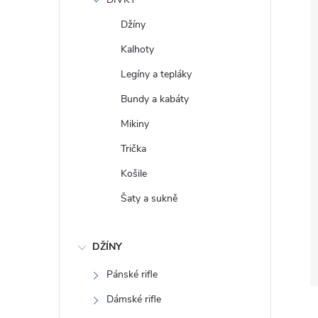
e
Džíny
l
Kalhoty
Legíny a tepláky
Bundy a kabáty
Mikiny
Trička
Košile
Šaty a sukně
DŽÍNY
Pánské rifle
Dámské rifle