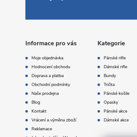
á
p
a
Informace pro vás
Kategorie
t
Moje objednávka
Pánské rifle
Hodnocení obchodu
Dámské rifle
í
Doprava a platba
Bundy
Obchodní podmínky
Trička
Naše prodejna
Pánské košile
Blog
Opasky
Kontakt
Pánské akce
Vrácení a výměna zboží
Dámské akce
Reklamace