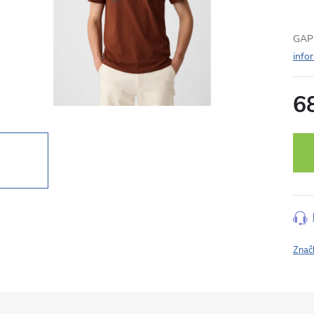
GAP 
info
6
Měr
cena
Znač