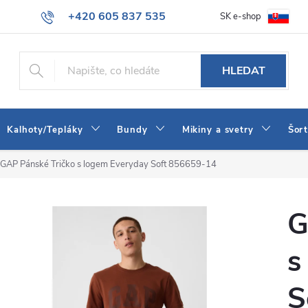
+420 605 837 535
SK e-shop
tba
Obchodní podmínky
Naše prodejna
Blog
Kontakt
info@jeans-shop.cz
HLEDAT
Kalhoty/Tepláky
Bundy
Mikiny a svetry
Šor
GAP Pánské Tričko s logem Everyday Soft 856659-14
G
s
S