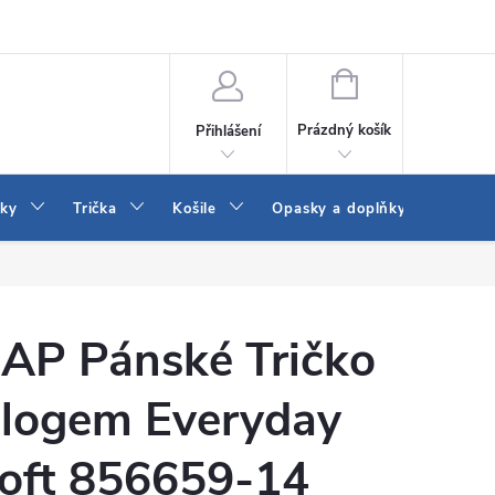
Vrácení a výměna zboží
Reklamace
Jak vybrat džíny Wrangler a
NÁKUPNÍ
KOŠÍK
Prázdný košík
Přihlášení
tky
Trička
Košile
Opasky a doplňky
Šaty
AP Pánské Tričko
 logem Everyday
oft 856659-14