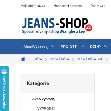
Přejít
Moje objednávka
Hodnocení obchodu
Doprava a pla
na
obsah
Akce/Výprodej
PRO DĚTI
DŽÍNY
Trička
Pánská trička
Pánská trička GAP
Domů
P
Přeskočit
Kategorie
kategorie
o
Akce/Výprodej
s
VÝPRODEJ