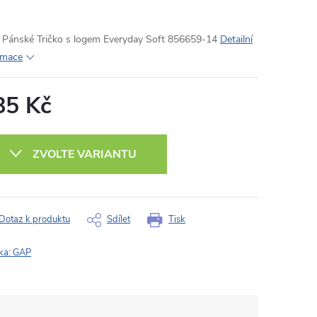
Pánské Tričko s logem Everyday Soft 856659-14
Detailní
rmace
85 Kč
ná
:
ZVOLTE VARIANTU
Dotaz k produktu
Sdílet
Tisk
ka:
GAP