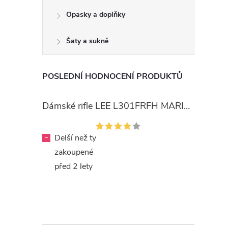
Opasky a doplňky
Šaty a sukně
POSLEDNÍ HODNOCENÍ PRODUKTŮ
Dámské rifle LEE L301FRFH MARION STRAIGHT RINSE
-
Delší než ty
zakoupené
před 2 lety