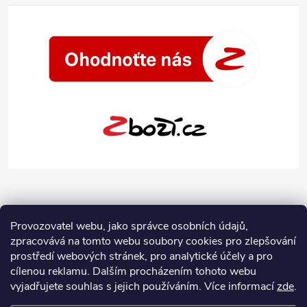
Provozovatel webu, jako správce osobních údajů,
zpracovává na tomto webu soubory cookies pro zlepšování
prostředí webových stránek, pro analytické účely a pro
cílenou reklamu. Dalším procházením tohoto webu
vyjadřujete souhlas s jejich používáním.
Více informací
zde
.