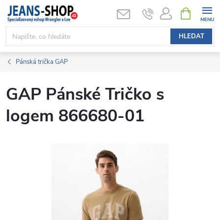
Přejít
NÁKUPNÍ
KOŠÍK
na
obsah
HLEDAT
Pánská trička GAP
GAP Pánské Tričko s
logem 866680-01