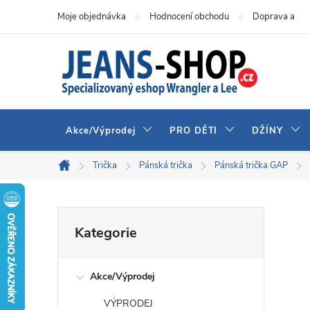
Přejít
Moje objednávka
Hodnocení obchodu
Doprava a pla
na
obsah
Akce/Výprodej
PRO DĚTI
DŽÍNY
Trička
Pánská trička
Pánská trička GAP
Domů
P
Přeskočit
Kategorie
kategorie
o
Akce/Výprodej
s
VÝPRODEJ