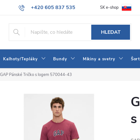
+420 605 837 535
SK e-shop
tba
Obchodní podmínky
Naše prodejna
Blog
Kontakt
info@jeans-shop.cz
HLEDAT
Kalhoty/Tepláky
Bundy
Mikiny a svetry
Šor
GAP Pánské Tričko s logem 570044-43
G
s