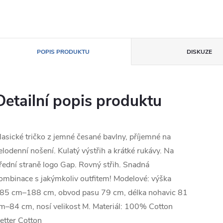
POPIS PRODUKTU
DISKUZE
Detailní popis produktu
lasické tričko z jemné česané bavlny, příjemné na
elodenní nošení. Kulatý výstřih a krátké rukávy. Na
řední straně logo Gap. Rovný střih. Snadná
ombinace s jakýmkoliv outfitem! Modelové: výška
85 cm–188 cm, obvod pasu 79 cm, délka nohavic 81
m–84 cm, nosí velikost M. Materiál: 100% Cotton
etter Cotton