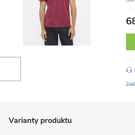
GAP 
6
Měr
cena
Znač