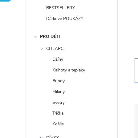
t
BESTSELLERY
r
Dárkové POUKAZY
a
PRO DĚTI
n
CHLAPCI
Džíny
n
Kalhoty a tepláky
í
Bundy
Mikiny
p
Svetry
a
Trička
Košile
n
DÍVKY