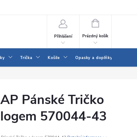
Vrácení a výměna zboží
Reklamace
Jak vybrat džíny Wrangler a
NÁKUPNÍ
KOŠÍK
Prázdný košík
Přihlášení
tky
Trička
Košile
Opasky a doplňky
Šaty
AP Pánské Tričko
 logem 570044-43