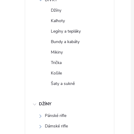
e
Džíny
l
Kalhoty
Legíny a tepláky
Bundy a kabáty
Mikiny
Trička
Košile
Šaty a sukně
DŽÍNY
Pánské rifle
Dámské rifle