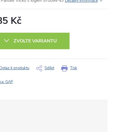
Pánské Tričko s logem 570044-43
Detailní informace
85 Kč
ná
:
ZVOLTE VARIANTU
Dotaz k produktu
Sdílet
Tisk
ka:
GAP