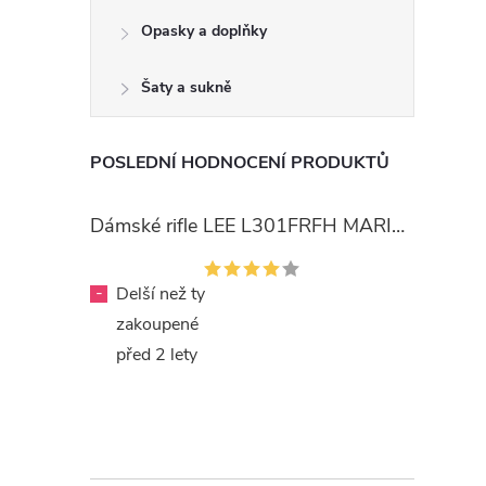
Opasky a doplňky
Šaty a sukně
POSLEDNÍ HODNOCENÍ PRODUKTŮ
Dámské rifle LEE L301FRFH MARION STRAIGHT RINSE
-
Delší než ty
zakoupené
před 2 lety