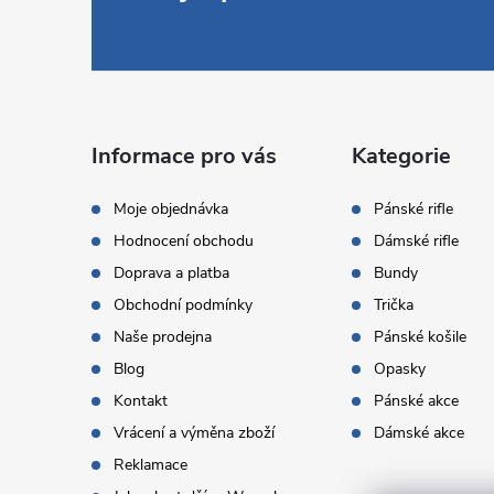
á
p
a
Informace pro vás
Kategorie
t
Moje objednávka
Pánské rifle
Hodnocení obchodu
Dámské rifle
í
Doprava a platba
Bundy
Obchodní podmínky
Trička
Naše prodejna
Pánské košile
Blog
Opasky
Kontakt
Pánské akce
Vrácení a výměna zboží
Dámské akce
Reklamace