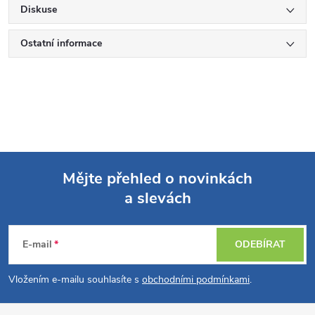
Diskuse
Ostatní informace
Mějte přehled o novinkách
a slevách
Z
á
E-mail
ODEBÍRAT
p
Vložením e-mailu souhlasíte s
obchodními podmínkami
.