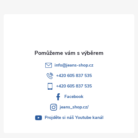
a
t
í
info
@
jeans-shop.cz
+420 605 837 535
+420 605 837 535
Facebook
jeans_shop.cz/
Projděte si náš Youtube kanál