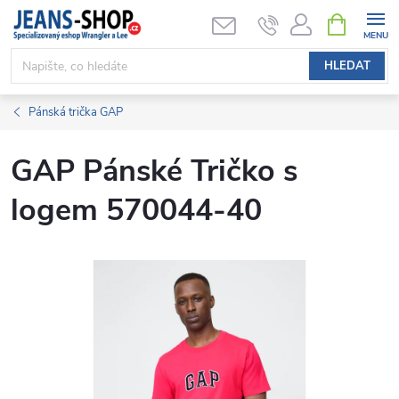
Přejít
NÁKUPNÍ
KOŠÍK
na
obsah
HLEDAT
Pánská trička GAP
GAP Pánské Tričko s
logem 570044-40