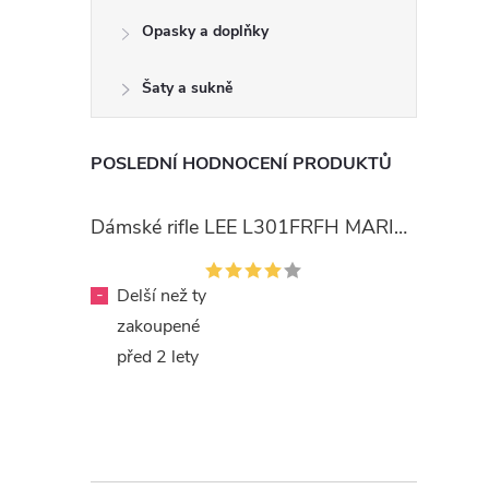
Opasky a doplňky
Šaty a sukně
POSLEDNÍ HODNOCENÍ PRODUKTŮ
Dámské rifle LEE L301FRFH MARION STRAIGHT RINSE
-
Delší než ty
zakoupené
před 2 lety