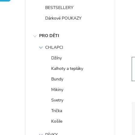
t
BESTSELLERY
r
Dárkové POUKAZY
a
PRO DĚTI
n
CHLAPCI
Džíny
n
Kalhoty a tepláky
í
Bundy
Mikiny
p
Svetry
a
Trička
Košile
n
DÍVKY