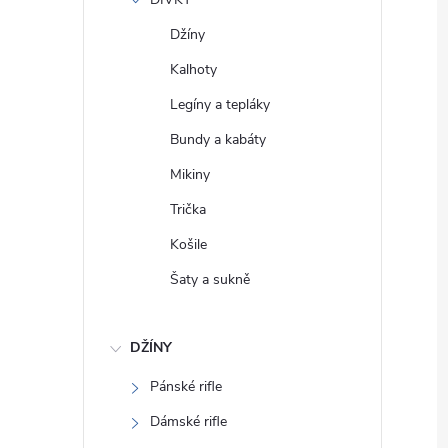
e
Džíny
l
Kalhoty
Legíny a tepláky
Bundy a kabáty
Mikiny
Trička
Košile
Šaty a sukně
DŽÍNY
Pánské rifle
Dámské rifle