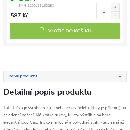
EAN:
1200135160283
587 Kč
VLOŽIT DO KOŠÍKU
Popis produktu
Detailní popis produktu
Toto tričko je vyrobeno z jemného jersey úpletu, který je příjemný na
celodenní nošení. Má krátké rukávy, kulatý výstřih a na hrudi
elegantní logo Gap. Tričko má rovný a pohodlný střih, který sahá až
k bokům. Jednoduše stylové a pohodlné tričko, které se skvěle hodí