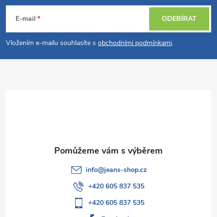
á
E-mail
ODEBÍRAT
p
Vložením e-mailu souhlasíte s
obchodními podmínkami
.
a
t
í
info
@
jeans-shop.cz
+420 605 837 535
+420 605 837 535