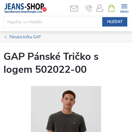
Přejít
NÁKUPNÍ
KOŠÍK
na
obsah
HLEDAT
Pánská trička GAP
GAP Pánské Tričko s
logem 502022-00