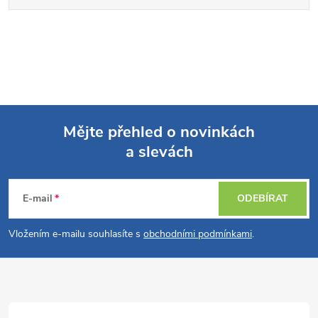
Mějte přehled o novinkách
a slevách
Z
á
E-mail
ODEBÍRAT
p
Vložením e-mailu souhlasíte s
obchodními podmínkami
.
a
t