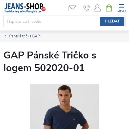
Přejít
NÁKUPNÍ
KOŠÍK
na
obsah
HLEDAT
Pánská trička GAP
GAP Pánské Tričko s
logem 502020-01