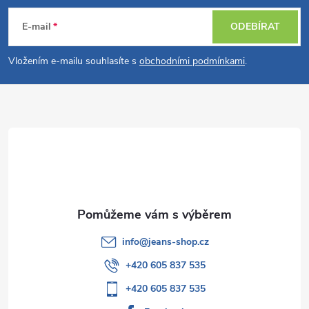
á
E-mail
ODEBÍRAT
p
Vložením e-mailu souhlasíte s
obchodními podmínkami
.
a
t
í
info
@
jeans-shop.cz
+420 605 837 535
+420 605 837 535