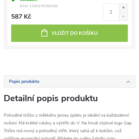
EAN:
1200135160160
587 Kč
VLOŽIT DO KOŠÍKU
Popis produktu
Detailní popis produktu
Pohodlné tričko z měkkého jersey úpletu je ideální na každodenní
nošení. Má krátké rukávy a výstřih do V. Na hrudi stylové logo Gap.
Tričko má rovný a pohodlný střih, který sahá až k bokům, což
zajišťuje maximální pohodlí. Přidejte do svého šatníku toto