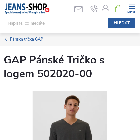
Přejít
NÁKUPNÍ
KOŠÍK
na
obsah
HLEDAT
Pánská trička GAP
GAP Pánské Tričko s
logem 502020-00