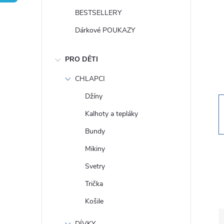
t
BESTSELLERY
r
Dárkové POUKAZY
a
PRO DĚTI
n
CHLAPCI
Džíny
n
Kalhoty a tepláky
í
Bundy
Mikiny
p
Svetry
a
Trička
Košile
n
DÍVKY