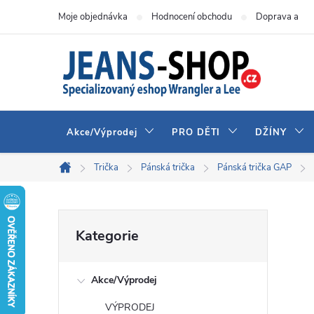
Přejít
Moje objednávka
Hodnocení obchodu
Doprava a pla
na
obsah
Akce/Výprodej
PRO DĚTI
DŽÍNY
Trička
Pánská trička
Pánská trička GAP
Domů
P
Přeskočit
Kategorie
kategorie
o
Akce/Výprodej
s
VÝPRODEJ