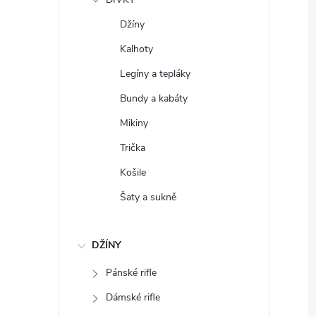
e
Džíny
l
Kalhoty
Legíny a tepláky
Bundy a kabáty
Mikiny
Trička
Košile
Šaty a sukně
DŽÍNY
Pánské rifle
Dámské rifle