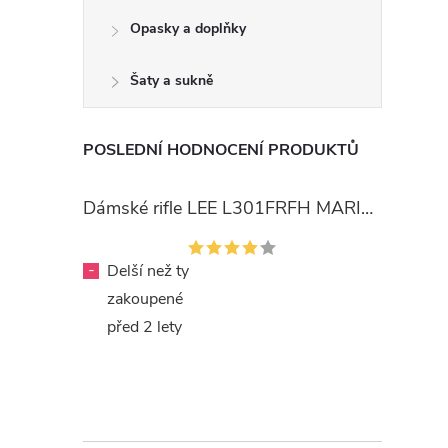
Opasky a doplňky
Šaty a sukně
POSLEDNÍ HODNOCENÍ PRODUKTŮ
Dámské rifle LEE L301FRFH MARION STRAIGHT RINSE
-
Delší než ty
zakoupené
před 2 lety