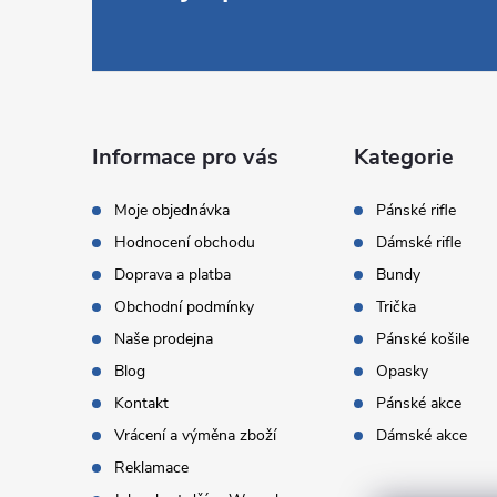
á
p
a
Informace pro vás
Kategorie
t
Moje objednávka
Pánské rifle
Hodnocení obchodu
Dámské rifle
í
Doprava a platba
Bundy
Obchodní podmínky
Trička
Naše prodejna
Pánské košile
Blog
Opasky
Kontakt
Pánské akce
Vrácení a výměna zboží
Dámské akce
Reklamace