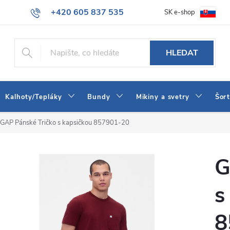
+420 605 837 535
SK e-shop
tba
Obchodní podmínky
Naše prodejna
Blog
Kontakt
info@jeans-shop.cz
HLEDAT
Kalhoty/Tepláky
Bundy
Mikiny a svetry
Šor
GAP Pánské Tričko s kapsičkou 857901-20
G
s
8