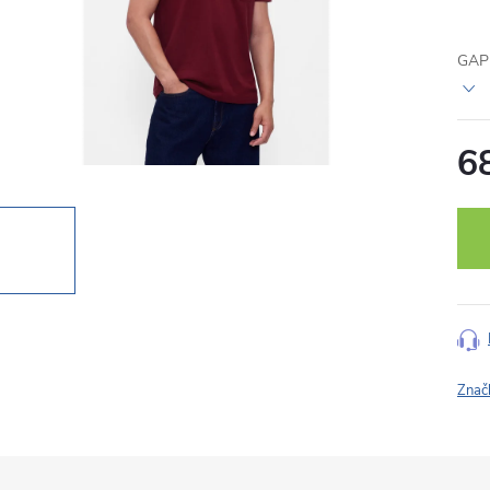
GAP 
6
Měr
cena
Znač