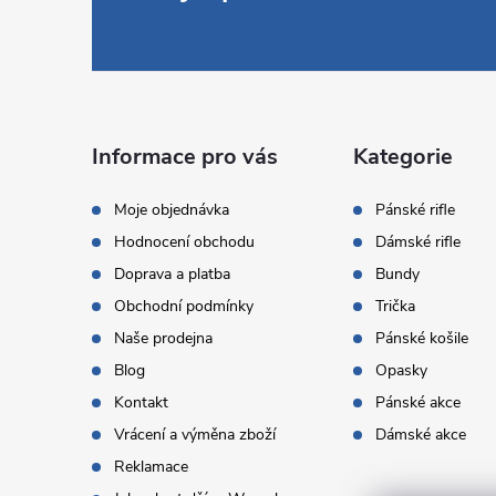
á
p
a
Informace pro vás
Kategorie
t
Moje objednávka
Pánské rifle
Hodnocení obchodu
Dámské rifle
í
Doprava a platba
Bundy
Obchodní podmínky
Trička
Naše prodejna
Pánské košile
Blog
Opasky
Kontakt
Pánské akce
Vrácení a výměna zboží
Dámské akce
Reklamace