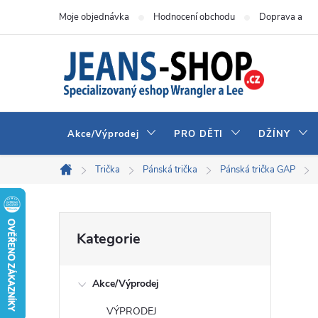
Přejít
Moje objednávka
Hodnocení obchodu
Doprava a pla
na
obsah
Akce/Výprodej
PRO DĚTI
DŽÍNY
Trička
Pánská trička
Pánská trička GAP
Domů
P
Přeskočit
Kategorie
kategorie
o
Akce/Výprodej
s
VÝPRODEJ