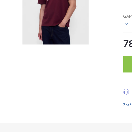
GAP 
7
Měr
cena
Znač