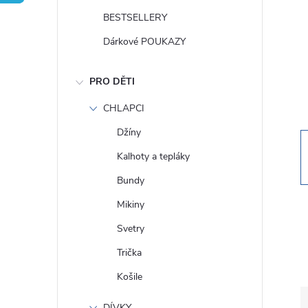
t
BESTSELLERY
r
Dárkové POUKAZY
a
PRO DĚTI
n
CHLAPCI
Džíny
n
Kalhoty a tepláky
í
Bundy
Mikiny
p
Svetry
a
Trička
Košile
n
DÍVKY