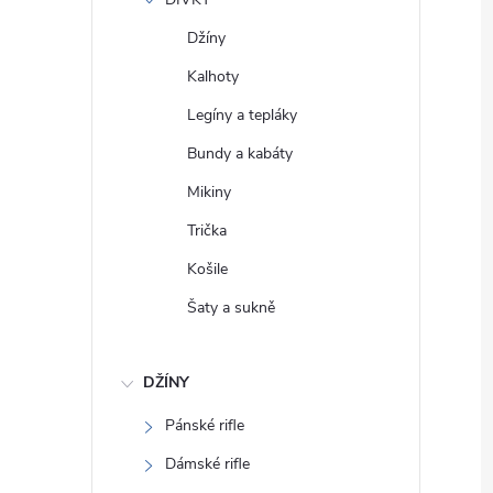
e
Džíny
l
Kalhoty
Legíny a tepláky
Bundy a kabáty
Mikiny
Trička
Košile
Šaty a sukně
DŽÍNY
Pánské rifle
Dámské rifle