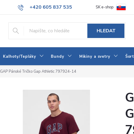
+420 605 837 535
SK e-shop
tba
Obchodní podmínky
Naše prodejna
Blog
Kontakt
info@jeans-shop.cz
HLEDAT
Kalhoty/Tepláky
Bundy
Mikiny a svetry
Šor
GAP Pánské Tričko Gap Athletic 797924-14
G
G
7