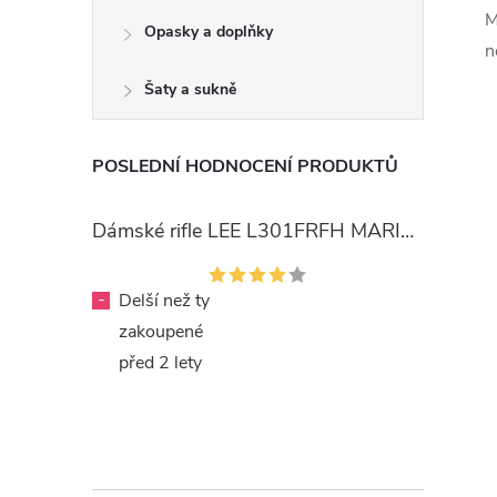
M
Opasky a doplňky
n
Šaty a sukně
POSLEDNÍ HODNOCENÍ PRODUKTŮ
Dámské rifle LEE L301FRFH MARION STRAIGHT RINSE
-
Delší než ty
zakoupené
před 2 lety