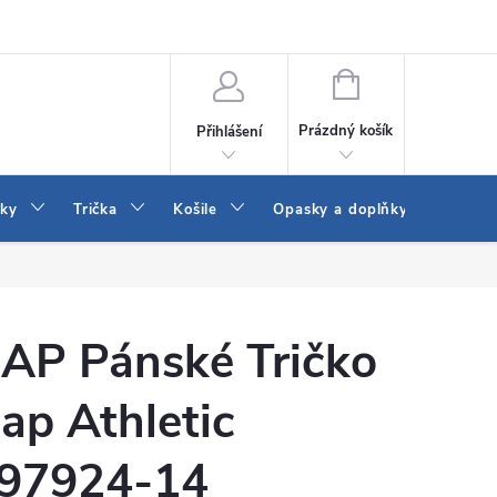
Vrácení a výměna zboží
Reklamace
Jak vybrat džíny Wrangler a
NÁKUPNÍ
KOŠÍK
Prázdný košík
Přihlášení
tky
Trička
Košile
Opasky a doplňky
Šaty
AP Pánské Tričko
ap Athletic
97924-14