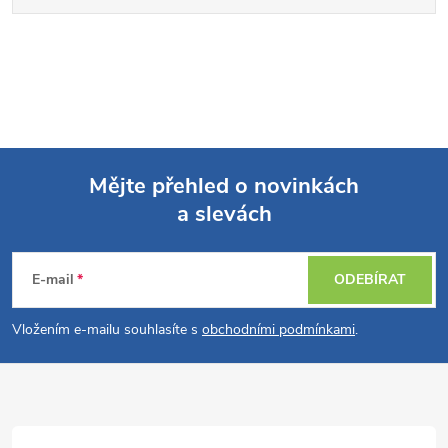
Mějte přehled o novinkách
a slevách
Z
á
E-mail
ODEBÍRAT
p
Vložením e-mailu souhlasíte s
obchodními podmínkami
.
a
t