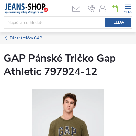
Přejít
NÁKUPNÍ
KOŠÍK
na
obsah
HLEDAT
Pánská trička GAP
GAP Pánské Tričko Gap
Athletic 797924-12