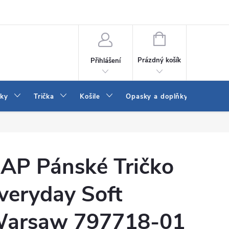
Vrácení a výměna zboží
Reklamace
Jak vybrat džíny Wrangler a
NÁKUPNÍ
KOŠÍK
Prázdný košík
Přihlášení
tky
Trička
Košile
Opasky a doplňky
Šaty
AP Pánské Tričko
veryday Soft
arsaw 797718-01