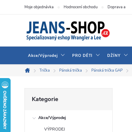
Přejít
Moje objednávka
Hodnocení obchodu
Doprava a pla
na
obsah
Akce/Výprodej
PRO DĚTI
DŽÍNY
Trička
Pánská trička
Pánská trička GAP
Domů
P
Přeskočit
Kategorie
kategorie
o
Akce/Výprodej
s
VÝPRODEJ