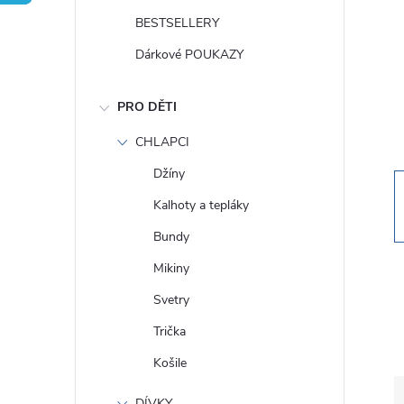
t
BESTSELLERY
r
Dárkové POUKAZY
a
PRO DĚTI
n
CHLAPCI
Džíny
n
Kalhoty a tepláky
í
Bundy
Mikiny
p
Svetry
a
Trička
Košile
n
DÍVKY