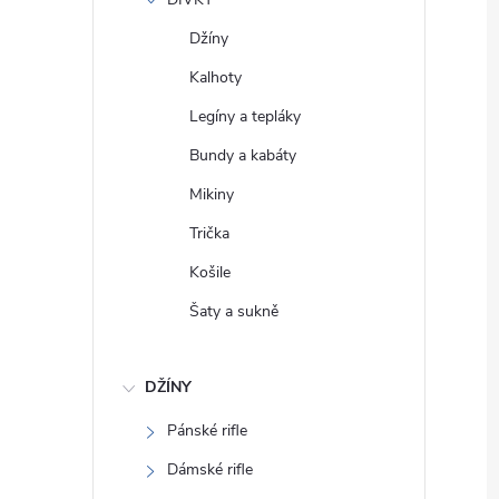
e
Džíny
l
Kalhoty
Legíny a tepláky
Bundy a kabáty
Mikiny
Trička
Košile
Šaty a sukně
DŽÍNY
Pánské rifle
Dámské rifle