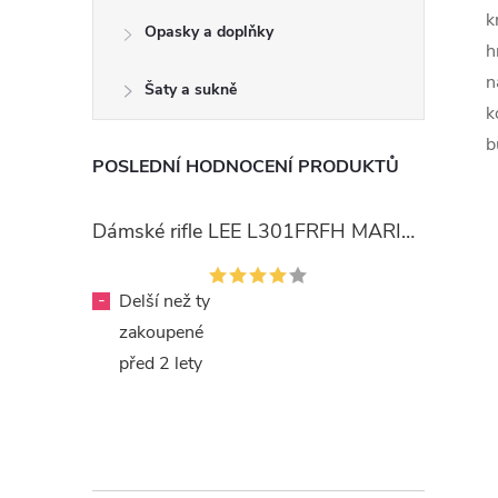
k
Opasky a doplňky
h
n
Šaty a sukně
k
b
POSLEDNÍ HODNOCENÍ PRODUKTŮ
Dámské rifle LEE L301FRFH MARION STRAIGHT RINSE
-
Delší než ty
zakoupené
před 2 lety