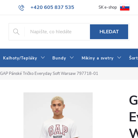
+420 605 837 535
SK e-shop
tba
Obchodní podmínky
Naše prodejna
Blog
Kontakt
info@jeans-shop.cz
HLEDAT
Kalhoty/Tepláky
Bundy
Mikiny a svetry
Šor
GAP Pánské Tričko Everyday Soft Warsaw 797718-01
G
E
W