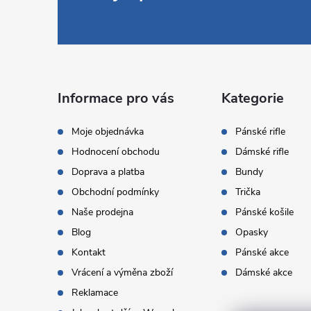
á
p
a
Informace pro vás
Kategorie
t
Moje objednávka
Pánské rifle
Hodnocení obchodu
Dámské rifle
í
Doprava a platba
Bundy
Obchodní podmínky
Trička
Naše prodejna
Pánské košile
Blog
Opasky
Kontakt
Pánské akce
Vrácení a výměna zboží
Dámské akce
Reklamace