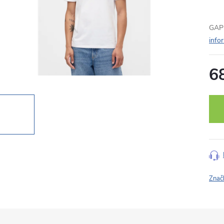
GAP 
info
6
Měr
cena
Znač