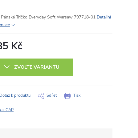
Pánské Tričko Everyday Soft Warsaw 797718-01
Detailní
rmace
85 Kč
ná
:
ZVOLTE VARIANTU
Dotaz k produktu
Sdílet
Tisk
ka:
GAP