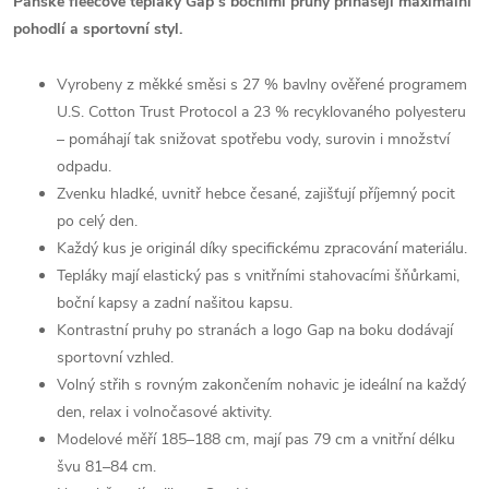
Pánské fleecové tepláky Gap s bočními pruhy přinášejí maximální
pohodlí a sportovní styl.
Vyrobeny z měkké směsi s 27 % bavlny ověřené programem
U.S. Cotton Trust Protocol a 23 % recyklovaného polyesteru
– pomáhají tak snižovat spotřebu vody, surovin i množství
odpadu.
Zvenku hladké, uvnitř hebce česané, zajišťují příjemný pocit
po celý den.
Každý kus je originál díky specifickému zpracování materiálu.
Tepláky mají elastický pas s vnitřními stahovacími šňůrkami,
boční kapsy a zadní našitou kapsu.
Kontrastní pruhy po stranách a logo Gap na boku dodávají
sportovní vzhled.
Volný střih s rovným zakončením nohavic je ideální na každý
den, relax i volnočasové aktivity.
Modelové měří 185–188 cm, mají pas 79 cm a vnitřní délku
švu 81–84 cm.