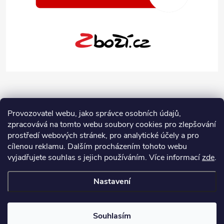
Provozovatel webu, jako správce osobních údajů,
zpracovává na tomto webu soubory cookies pro zlepšování
prostředí webových stránek, pro analytické účely a pro
cílenou reklamu. Dalším procházením tohoto webu
vyjadřujete souhlas s jejich používáním.
Více informací
zde
.
Nastavení
Copyright 2026
Jeans-Shop.cz
. Všechna práva vyhrazena.
Upravit
nastavení cookies
Souhlasím
Vytvořil Shoptet