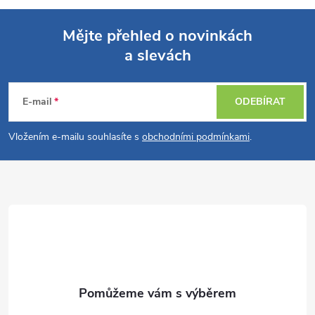
Mějte přehled o novinkách
a slevách
Z
á
E-mail
ODEBÍRAT
p
Vložením e-mailu souhlasíte s
obchodními podmínkami
.
a
t
í