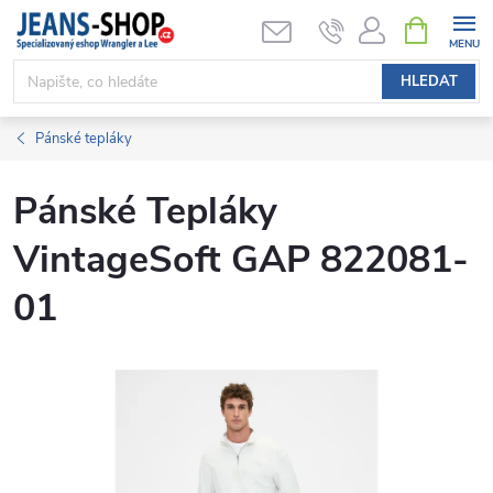
Přejít
NÁKUPNÍ
KOŠÍK
na
obsah
HLEDAT
Pánské tepláky
Pánské Tepláky
VintageSoft GAP 822081-
01