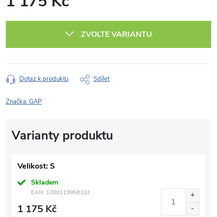
1 175 Kč
Měrná
cena:
ZVOLTE VARIANTU
Dotaz k produktu
Sdílet
Značka:
GAP
Velikost: S
Skladem
EAN:
1200119958103
1 175 Kč