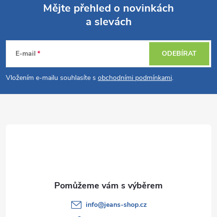
Mějte přehled o novinkách
a slevách
Z
á
E-mail
ODEBÍRAT
p
Vložením e-mailu souhlasíte s
obchodními podmínkami
.
a
t
í
info
@
jeans-shop.cz