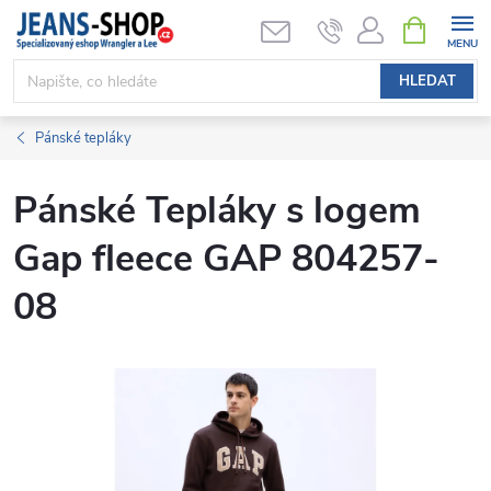
Přejít
NÁKUPNÍ
KOŠÍK
na
obsah
HLEDAT
Pánské tepláky
Pánské Tepláky s logem
Gap fleece GAP 804257-
08