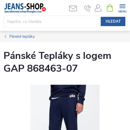
Přejít
NÁKUPNÍ
KOŠÍK
na
obsah
HLEDAT
Pánské tepláky
Pánské Tepláky s logem
GAP 868463-07