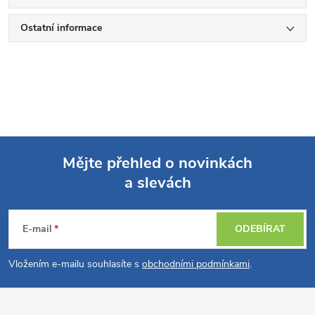
Ostatní informace
Mějte přehled o novinkách
a slevách
Z
á
E-mail
ODEBÍRAT
p
Vložením e-mailu souhlasíte s
obchodními podmínkami
.
a