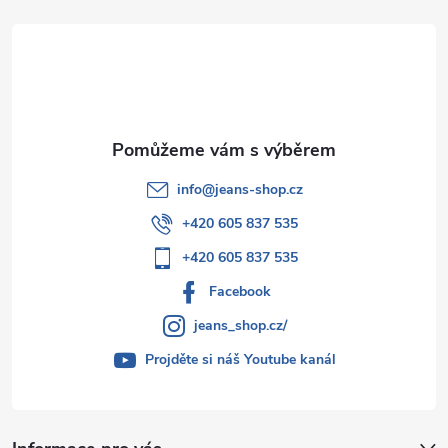
t
í
info
@
jeans-shop.cz
+420 605 837 535
+420 605 837 535
Facebook
jeans_shop.cz/
Projděte si náš Youtube kanál